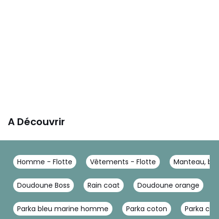
A Découvrir
Homme - Flotte
Vêtements - Flotte
Manteau, blo
Doudoune Boss
Rain coat
Doudoune orange
Parka bleu marine homme
Parka coton
Parka co