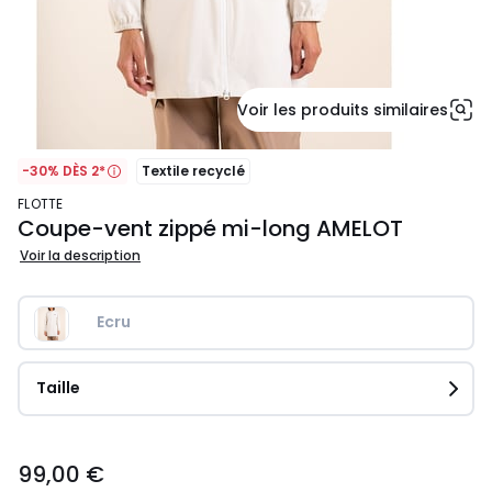
Voir les produits similaires
-30% DÈS 2*
Textile recyclé
FLOTTE
Coupe-vent zippé mi-long AMELOT
Voir la description
Ecru
Taille
99,00
99,00 €
€.