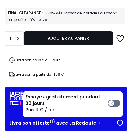
FINAL CLEARANCE :
-30% dès l’achat de 2 articles au choix*
FINAL
Voir plus
J'en profite !
CLEARANCE
:
-30%
Quantité
1
AJOUTER AU PANIER
dès
l’achat
de
2
articles
Livraison sous 2 à 3 jours
au
choix*
J'en
Livraison à partir de :
1,99 €
profite
!
Essayez gratuitement pendant
30 jours
Puis 19€ / an
(1)
Livraison offerte
avec La Redoute +