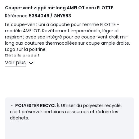
Coupe-vent zippé mi-long AMELOT ecru
FLOTTE
Référence
5384049 / GNY583
Le coupe-vent uni à capuche pour femme FLOTTE -
modèle AMELOT. Revêtement imperméable, léger et
respirant avec sac intégré pour ce coupe-vent droit mi-
long aux coutures thermocollées sur coupe ample droite.
Logo sur la poitrine.
Détails produit
• Longueur : mi-long
Voir plus
• Capuche
• Fermeture zippée
Composition et Entretien
• 100% polyester
• Polyester recyclé au minimum à 50%
• Pour l'entretien, merci de vous référer aux indications
•
POLYESTER RECYCLÉ.
Utiliser du polyester recyclé,
figurant sur l'étiquette du produit
c'est préserver certaines ressources et réduire les
déchets.
Couleurs
Ecru