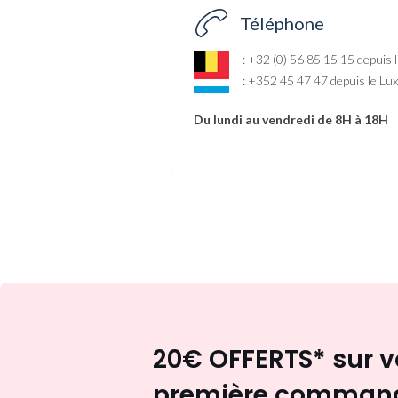
Téléphone
:
+32 (0) 56 85 15 15
depuis 
:
+352 45 47 47
depuis le L
Du lundi au vendredi de 8H à 18H
20€ OFFERTS* sur v
première comman