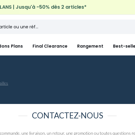
ANS | Jusqu'à -50% dès 2 articles*
n à domicile offerte*
sur tous vos achats Mode & Maiso
Bons Plans
Final Clearance
Rangement
Best-sell
illes
CONTACTEZ-NOUS
 commande, une livraison, un retour, une promotion ou toutes questions rel