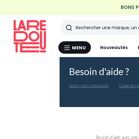
BONS PL
Profitez de la livraiso
Rechercher
Les
Nouveautés
MENU
Menu
derniers
La
Redoute
articles
Besoin d'aide ?
consultés
Suivre votre commande
Guide des ta
Besoin d’aide avec une