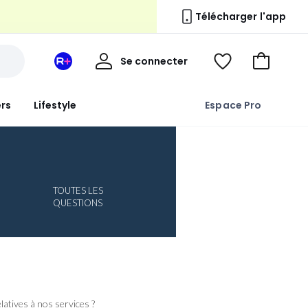
Télécharger l'app
n
Mon
Se connecter
Mon
Voir
Aller
compte
espace
ma
au
La
wishlist
panier
ers
Lifestyle
Espace Pro
Redoute
+
TOUTES LES
QUESTIONS
atives à nos services ?