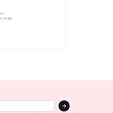
lux
er étage
OK
!