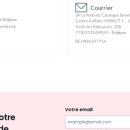
Courrier
SA La Redoute Catalogue Bene
la Belgique
Centre d’affaire l’IMPACT 1 – 1
uxembourg
Porte des Bâtisseurs, 20B
7730 ESTAIMPUIS - Belgique
BE 0404.047.956
Envie
d'inspirations
et
Votre email
otre
de
surprises?
de.