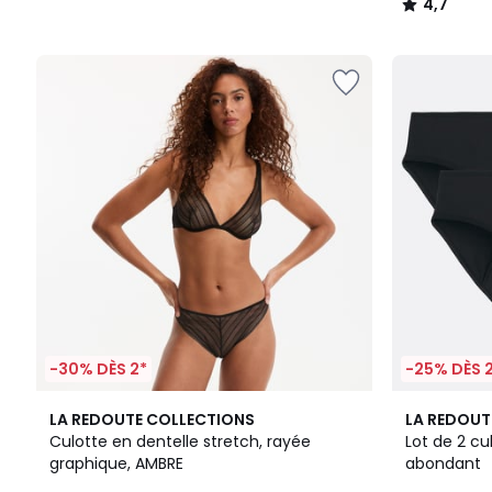
4,7
/
5
-30% DÈS 2*
-25% DÈS 
2
5
LA REDOUTE COLLECTIONS
LA REDOUT
Couleurs
/
Culotte en dentelle stretch, rayée
Lot de 2 cu
5
graphique, AMBRE
abondant