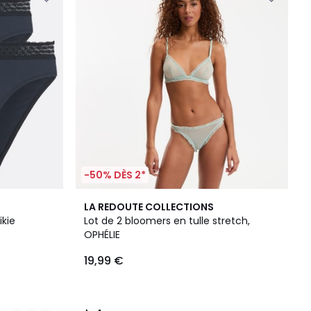
-50% DÈS 2*
4
LA REDOUTE COLLECTIONS
/
ikie
Lot de 2 bloomers en tulle stretch,
5
OPHÉLIE
19,99 €