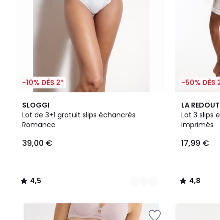
-10% DÈS 2*
-50% DÈS 
2
4,5
4,8
SLOGGI
LA REDOUT
Couleurs
/ 5
/ 5
Lot de 3+1 gratuit slips échancrés
Lot 3 slips 
Romance
imprimés
39,00 €
17,99 €
4,5
4,8
/
/
5
5