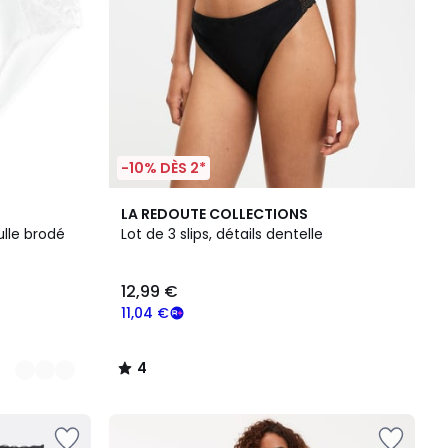
-10% DÈS 2*
4
LA REDOUTE COLLECTIONS
/
tulle brodé
Lot de 3 slips, détails dentelle
5
12,99 €
11,04 €
4
/
5