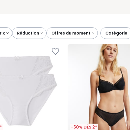
prix
réduction
offres du moment
catégorie
*
-50% DÈS 2*