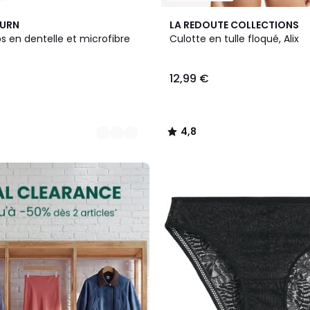
4
4,8
BURN
LA REDOUTE COLLECTIONS
Couleurs
/ 5
ips en dentelle et microfibre
Culotte en tulle floqué, Alix
12,99 €
4,8
/
5