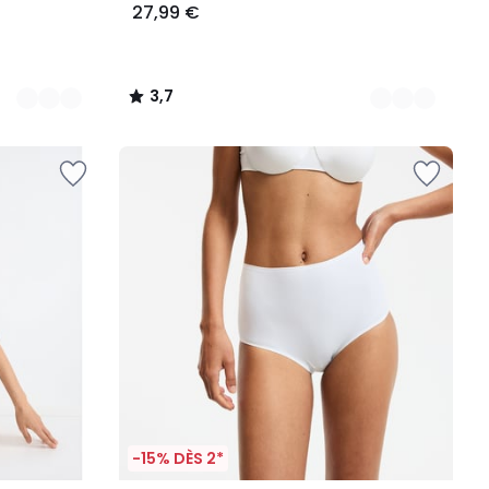
27,99 €
3,7
/
5
-15% DÈS 2*