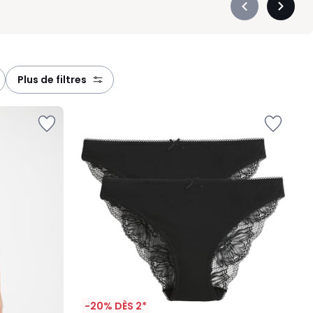
Précédent
Suivan
-
-
défiler
défiler
à
à
gauche
droite
plus de filtres
-20% DÈS 2*