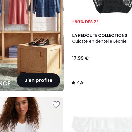
-50% DÈS 2*
4,9
LA REDOUTE COLLECTIONS
/ 5
Culotte en dentelle Léonie
17,99 €
J'en profite
NCE
4,9
/
5