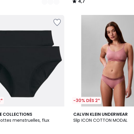
4,7
/
5
2*
-30% DÈS 2*
2
E COLLECTIONS
CALVIN KLEIN UNDERWEAR
Couleurs
lottes menstruelles, flux
Slip ICON COTTON MODAL