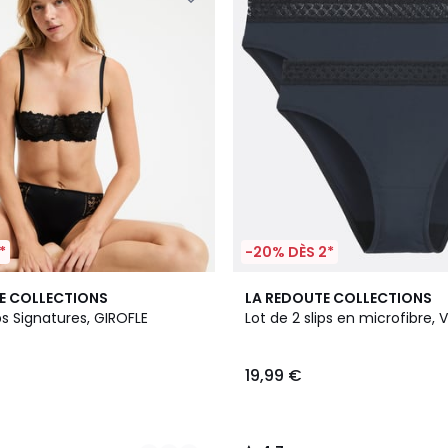
*
-20% DÈS 2*
3
4,7
E COLLECTIONS
LA REDOUTE COLLECTIONS
Couleurs
/ 5
ips Signatures, GIROFLE
Lot de 2 slips en microfibre, V
19,99 €