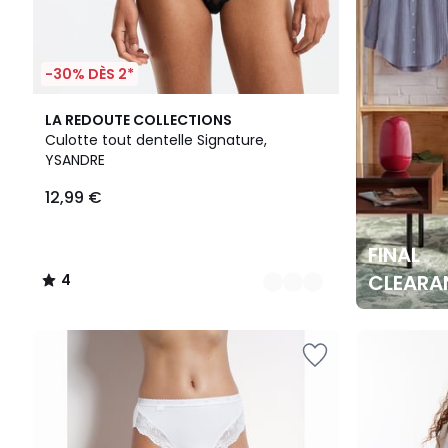
-30% DÈS 2*
2
4
LA REDOUTE COLLECTIONS
Couleurs
/
Culotte tout dentelle Signature,
5
YSANDRE
12,99 €
FINAL
CLEARA
4
/
5