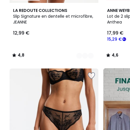
5
4,8
6
4,6
LA REDOUTE COLLECTIONS
ANNE WEY
Couleurs
/ 5
Couleurs
/ 5
Slip Signature en dentelle et microfibre,
Lot de 2 sl
JEANNE
Anthea
12,99
12,99 €
17,99 €
€.
15,29 €
4,8
4,6
/
/
5
5
FINAL
CLEARANCE