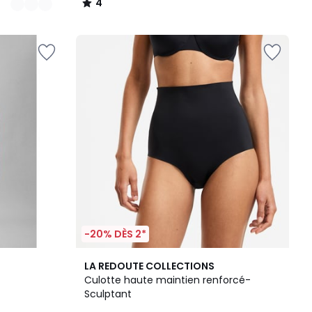
4
/
5
-20% DÈS 2*
2
3,7
LA REDOUTE COLLECTIONS
Couleurs
/ 5
Culotte haute maintien renforcé-
Sculptant