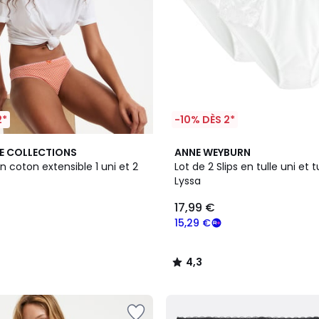
2*
-10% DÈS 2*
5
4,3
E COLLECTIONS
ANNE WEYBURN
Couleurs
/ 5
en coton extensible 1 uni et 2
Lot de 2 Slips en tulle uni et 
Lyssa
17,99 €
15,29 €
4,3
/
5