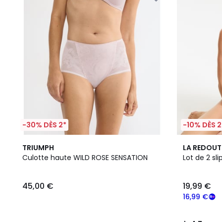
-30% DÈS 2*
-10% DÈS 2
3
4,7
TRIUMPH
LA REDOUT
Couleurs
/ 5
Culotte haute WILD ROSE SENSATION
Lot de 2 sl
45,00 €
19,99 €
16,99 €