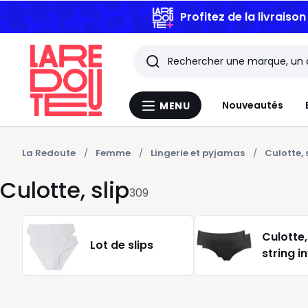
Profitez de la livraiso
Rechercher
Les
Nouveautés
MENU
Menu
derniers
La
Redoute
articles
La Redoute
Femme
Lingerie et pyjamas
Culotte, 
Culotte, slip
consultés
309
Culotte,
Lot de slips
string in