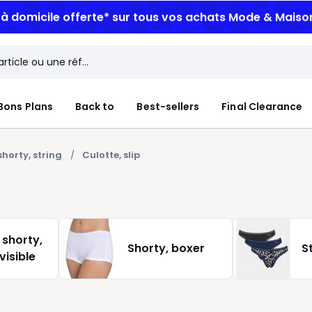
n à domicile offerte*
sur tous vos achats Mode & Maiso
Bons Plans
Back to
Best-sellers
Final Clearance
shorty, string
Culotte, slip
 shorty,
Shorty, boxer
S
visible