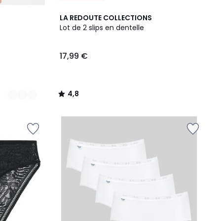
4,8
LA REDOUTE COLLECTIONS
/ 5
Lot de 2 slips en dentelle
17,99 €
4,8
/
5