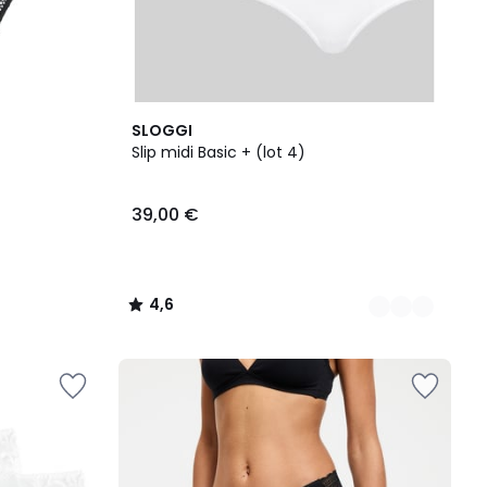
3
4,6
SLOGGI
Couleurs
/ 5
Slip midi Basic + (lot 4)
39,00 €
4,6
/
5