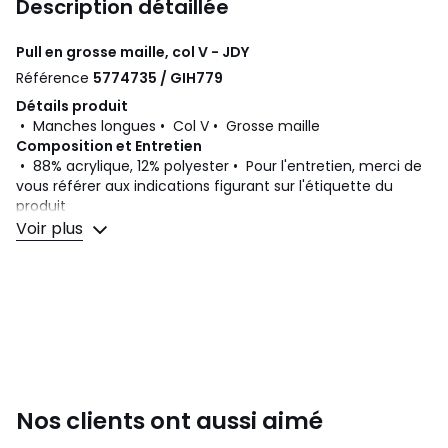
Description détaillée
Pull en grosse maille, col V - JDY
Référence
5774735 / GIH779
Détails produit
• Manches longues • Col V • Grosse maille
Composition et Entretien
• 88% acrylique, 12% polyester • Pour l'entretien, merci de
vous référer aux indications figurant sur l'étiquette du
produit
Voir plus
Couleurs
Vert D'Eau, Beige Clair, Noir
Tailles
XS, S, M, L, XL, XXL
Nos clients ont aussi aimé