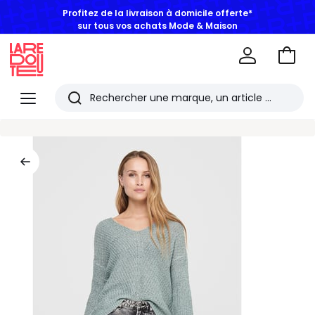
Profitez de la livraison à domicile offerte*
sur tous vos achats Mode & Maison
Aller
au
La
panie
Redoute
Menu
Rechercher
Les
derniers
articles
consultés