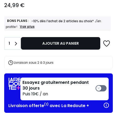
24,99
24,99 €
€.
BONS PLANS :
-10% dès l’achat de 2 articles au choix*
J'en
BONS
Voir plus
profite !
PLANS
:
-10%
Quantité
1
AJOUTER AU PANIER
dès
l’achat
de
2
articles
Livraison sous 2 à 3 jours
au
choix*
J'en
profite
Essayez gratuitement pendant
!
30 jours
Puis 19€ / an
(1)
Livraison offerte
avec La Redoute +