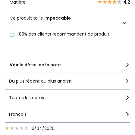
1
6
Matière
4,2
Matière
4,2
Ce produit taille
Impeccable
Ce produit taille
Impeccable
85% des clients recommandent ce produit
85% des clients
recommandent ce produit
Voir le détail de la note
Du plus récent au plus ancien
Toutes les notes
Français
16/04/2026