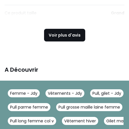
Ce produit taille
Grand
Voir plus d'avis
A Découvrir
Femme - Jdy
Vêtements - Jdy
Pull, gilet - Jdy
Pull parme femme
Pull grosse maille laine femme
Pull long femme col v
Vêtement hiver
Gilet maille