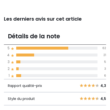
Les derniers avis sur cet article
4,3
Détails de la note
97 avis
de moyenne
5
62
obtenue sur
4
21
l'ensemble des
pays
3
5
2
3
Avis 100% certifiés,
1
6
La Redoute s'engage
Rapport
5
62
4,3
Rapport qualité-prix
4,3
qualité-prix
4
21
3
5
Style du produit
4,5
Style du
4,5
2
3
produit