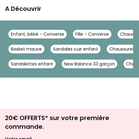
A Découvrir
Enfant, bébé - Converse
Fille - Converse
Chaussu
Basket mauve
Sandales cuir enfant
Chaussures do
Sandalettes enfant
New Balance 33 garçon
Chauss
Envie
20€ OFFERTS* sur votre première
d'inspirations
commande.
et
de