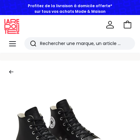
Profitez de la livraison à domicile offerte*
sur tous vos achats Mode & Maison
Aller
au
La
panie
Redoute
Menu
Rechercher
Les
derniers
articles
consultés