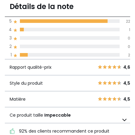
4,6
Détails de la note
25 avis
de moyenne
5
22
obtenue sur
4
1
l'ensemble des
pays
3
0
2
0
Avis 100% certifiés,
1
2
La Redoute s'engage
Rapport
5
22
4,6
Rapport qualité-prix
4,6
qualité-prix
4
1
3
0
Style du produit
4,5
Style du
4,5
2
0
produit
1
2
Matière
4,5
Matière
4,5
Ce produit taille
Impeccable
Ce produit taille
Impeccable
92% des clients recommandent ce produit