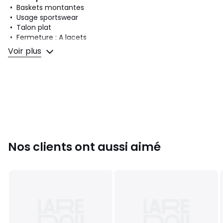
• Baskets montantes
• Usage sportswear
• Talon plat
• Fermeture : A lacets
Voir plus
Composition et Entretien
• Dessus/Tige : 100% cuir
• Doublure : 100% cuir
• Semelle intérieure : 100% textile
• Semelle extérieure : 100% caoutchouc
Couleurs
Noir
Tailles
36, 37, 38, 39, 40
Nos clients ont aussi aimé