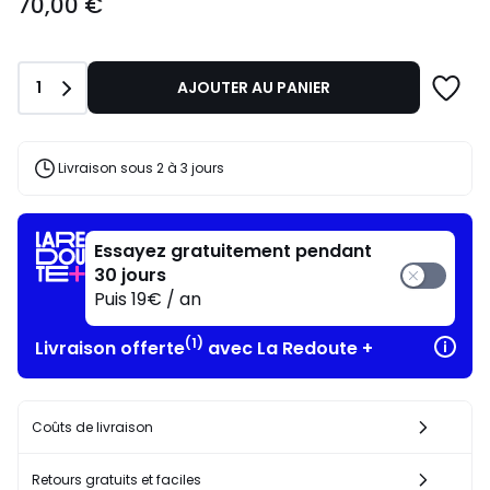
70,00 €
€.
Quantité
1
AJOUTER AU PANIER
Livraison sous 2 à 3 jours
Essayez gratuitement pendant
30 jours
Puis 19€ / an
(1)
Livraison offerte
avec La Redoute +
Coûts de livraison
Retours gratuits et faciles