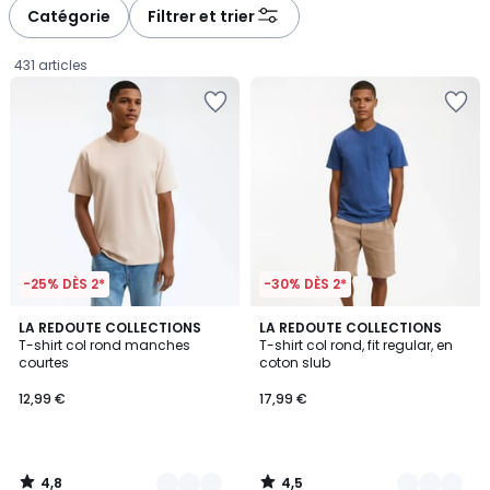
Catégorie
Filtrer et trier
431 articles
-25% DÈS 2*
-30% DÈS 2*
4,8
4,5
10
LA REDOUTE COLLECTIONS
2
LA REDOUTE COLLECTIONS
/ 5
/ 5
T-shirt col rond manches
T-shirt col rond, fit regular, en
Couleurs
Couleurs
courtes
coton slub
12,99
12,99 €
17,99 €
€.
4,8
4,5