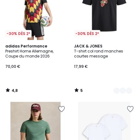
-30% DÈS 2*
-30% DÈS 2*
4,8
5
adidas Performance
3
JACK & JONES
/ 5
/
Preshirt Home Allemagne,
T-shirt col rond manches
Couleurs
5
Coupe du monde 2026
courtes message
70,00 €
17,99 €
4,8
5
/
/
5
5