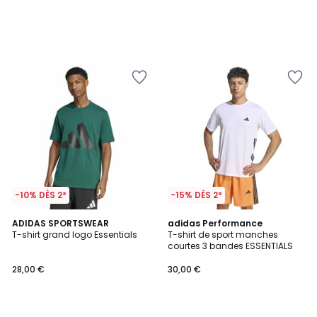
-10% DÈS 2*
-15% DÈS 2*
4,9
4,8
ADIDAS SPORTSWEAR
2
adidas Performance
/ 5
/ 5
T-shirt grand logo Essentials
T-shirt de sport manches
Couleurs
courtes 3 bandes ESSENTIALS
28,00 €
30,00 €