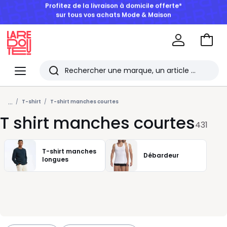
BONS PLANS | Jusqu'à -50% dès 2 articles*
Aller
au
La
panie
Redoute
Menu
Rechercher
Les
...
derniers
T-shirt
T-shirt manches courtes
T shirt manches courtes
articles
431
consultés
T-shirt manches
Débardeur
longues