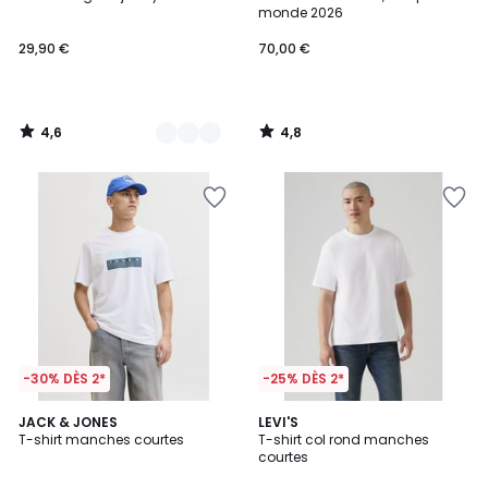
Couleurs
monde 2026
29,90 €
70,00 €
4,6
4,8
/
/
5
5
-30% DÈS 2*
-25% DÈS 2*
5
4,5
3
JACK & JONES
3
LEVI'S
/
/ 5
T-shirt manches courtes
T-shirt col rond manches
Couleurs
Couleurs
5
courtes