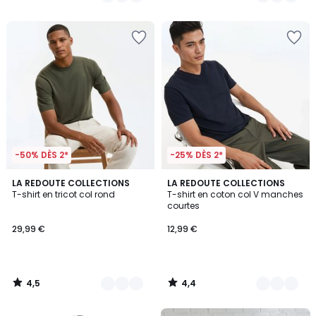
/
/
5
5
-50% DÈS 2*
-25% DÈS 2*
4,5
4,4
3
LA REDOUTE COLLECTIONS
5
LA REDOUTE COLLECTIONS
/ 5
/ 5
T-shirt en tricot col rond
T-shirt en coton col V manches
Couleurs
Couleurs
courtes
29,99 €
12,99 €
4,5
4,4
/
/
5
5
FINAL