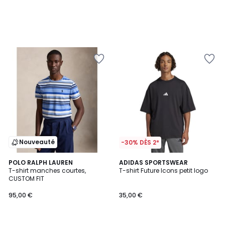
Nouveauté
-30% DÈS 2*
5
5
POLO RALPH LAUREN
2
ADIDAS SPORTSWEAR
/
/
T-shirt manches courtes,
T-shirt Future Icons petit logo
Couleurs
5
5
CUSTOM FIT
95,00 €
35,00 €