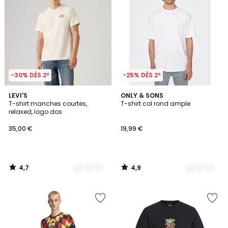
-30% DÈS 2*
-25% DÈS 2*
4,7
4,9
2
LEVI'S
6
ONLY & SONS
/ 5
/ 5
T-shirt manches courtes,
T-shirt col rond ample
Couleurs
Couleurs
relaxed, logo dos
35,00 €
19,99 €
4,7
4,9
/
/
5
5