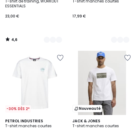
/ 5
T-shirt de training, WORKOUT
T-shirt manches courtes
Couleurs
Couleurs
ESSENTIALS
23,00 €
17,99 €
4,6
/
5
Nouveauté
-30% DÈS 2*
PETROL INDUSTRIES
2
JACK & JONES
T-shirt manches courtes
T-shirt manches courtes
Couleurs