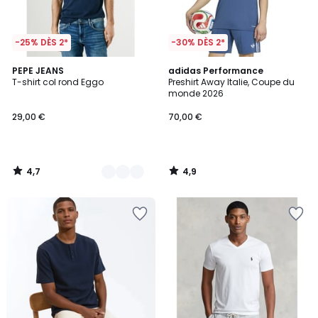
-25% DÈS 2*
-30% DÈS 2*
4,7
4,9
2
PEPE JEANS
adidas Performance
/ 5
/ 5
T-shirt col rond Eggo
Preshirt Away Italie, Coupe du
Couleurs
monde 2026
29,00 €
70,00 €
4,7
4,9
/
/
5
5