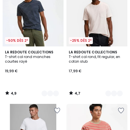
-50% DÈS 2*
-25% DÈS 2*
4,9
4,7
2
LA REDOUTE COLLECTIONS
3
LA REDOUTE COLLECTIONS
/ 5
/ 5
T-shirt col rond manches
T-shirt col rond, fit regular, en
Couleurs
Couleurs
courtes rayé
coton slub
19,99 €
17,99 €
4,9
4,7
/
/
5
5