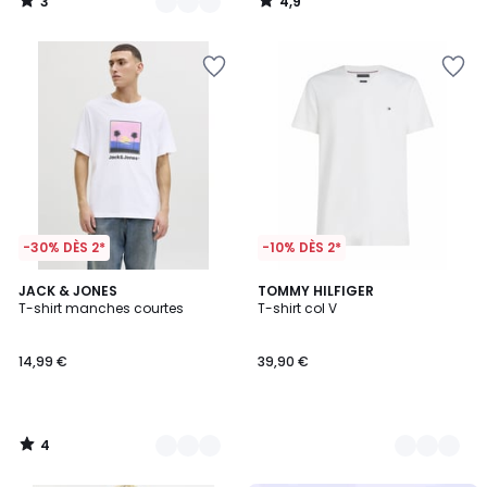
3
4,9
/
/
5
5
-30% DÈS 2*
-10% DÈS 2*
4
4
JACK & JONES
3
TOMMY HILFIGER
/
T-shirt manches courtes
T-shirt col V
Couleurs
Couleurs
5
14,99 €
39,90 €
4
/
5