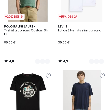
-20% DÈS 2*
-15% DÈS 2*
4,8
4,3
12
POLO RALPH LAUREN
4
LEVI'S
/ 5
/ 5
T-shirt à col rond Custom Slim
Lot de 2 t-shirts slim col rond
Couleurs
Couleurs
Fit
85,00 €
39,00 €
4,8
4,3
/
/
5
5