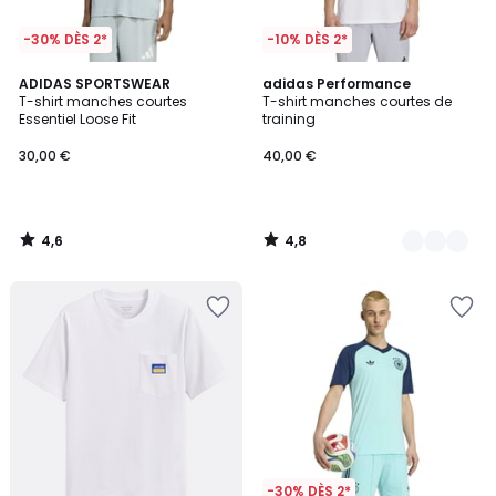
-30% DÈS 2*
-10% DÈS 2*
4,6
4,8
ADIDAS SPORTSWEAR
2
adidas Performance
/ 5
/ 5
T-shirt manches courtes
T-shirt manches courtes de
Couleurs
Essentiel Loose Fit
training
30,00 €
40,00 €
4,6
4,8
/
/
5
5
-30% DÈS 2*