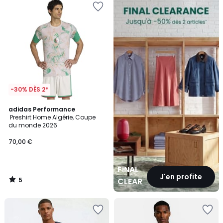
CLEARANCE
-30% DÈS 2*
5
adidas Performance
/
Preshirt Home Algérie, Coupe
5
du monde 2026
70,00 €
FINAL
J'en profite
5
CLEARANCE
/
5