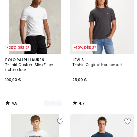
-20% DÈS 2*
-10% DÈS 2*
4,5
4,7
6
POLO RALPH LAUREN
LEVI'S
/ 5
/ 5
T-shirt Custom Slim Fit en
T-shirt Original Housemark
Couleurs
coton doux
100,00 €
25,00 €
4,5
4,7
/
/
5
5