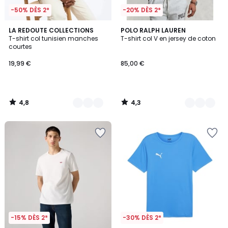
-50% DÈS 2*
-20% DÈS 2*
4,8
4,3
2
LA REDOUTE COLLECTIONS
4
POLO RALPH LAUREN
/ 5
/ 5
T-shirt col tunisien manches
T-shirt col V en jersey de coton
Couleurs
Couleurs
courtes
19,99 €
85,00 €
4,8
4,3
/
/
5
5
-15% DÈS 2*
-30% DÈS 2*