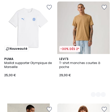
Nouveauté
-30% DÈS 2*
PUMA
2
LEVI'S
Maillot supporter Olympique de
T-shirt manches courtes à
Couleurs
Marseille
poche
25,00 €
29,00 €