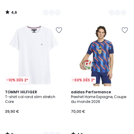
4,6
/
5
-10% DÈS 2*
-30% DÈS 2*
3
4,9
3
TOMMY HILFIGER
adidas Performance
/
/ 5
T-shirt col rond slim stretch
Preshirt Home Espagne, Coupe
Couleurs
5
Core
du monde 2026
39,90 €
70,00 €