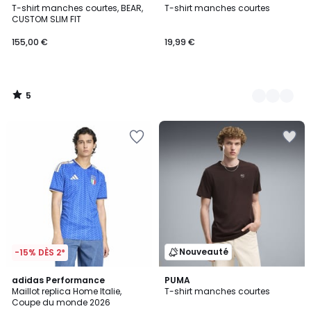
/
T-shirt manches courtes, BEAR,
T-shirt manches courtes
Couleurs
5
CUSTOM SLIM FIT
155,00 €
19,99 €
5
/
5
Nouveauté
-15% DÈS 2*
4,9
adidas Performance
2
PUMA
/ 5
Maillot replica Home Italie,
T-shirt manches courtes
Couleurs
Coupe du monde 2026