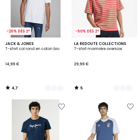
-25% DÈS 2*
-50% DÈS 2*
4,7
5
4
JACK & JONES
2
LA REDOUTE COLLECTIONS
/ 5
/
T-shirt col rond en coton bio
T-shirt marinière oversize
Couleurs
Couleurs
5
14,99 €
29,99 €
4,7
5
/
/
5
5