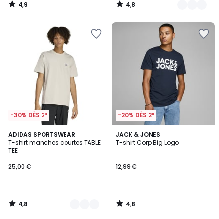
4,9
4,8
/
/
5
5
-30% DÈS 2*
-20% DÈS 2*
4,8
4,8
2
ADIDAS SPORTSWEAR
JACK & JONES
/ 5
/ 5
T-shirt manches courtes TABLE
T-shirt Corp Big Logo
Couleurs
TEE
25,00 €
12,99 €
4,8
4,8
/
/
5
5