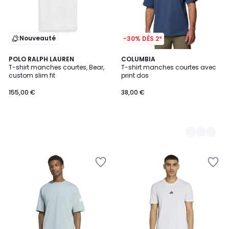
Nouveauté
-30% DÈS 2*
POLO RALPH LAUREN
2
COLUMBIA
T-shirt manches courtes, Bear,
T-shirt manches courtes avec
Couleurs
custom slim fit
print dos
155,00 €
38,00 €