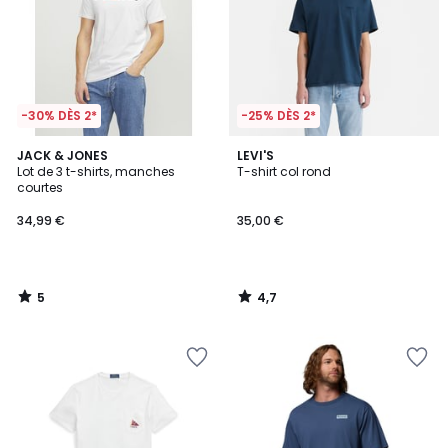
-30% DÈS 2*
-25% DÈS 2*
5
4,7
JACK & JONES
LEVI'S
/
/ 5
Lot de 3 t-shirts, manches
T-shirt col rond
5
courtes
34,99 €
35,00 €
5
4,7
/
/
5
5