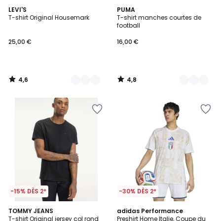
4,6
4,8
4
LEVI'S
6
PUMA
/ 5
/ 5
T-shirt Original Housemark
T-shirt manches courtes de
Couleurs
Couleurs
football
25,00 €
16,00 €
4,6
4,8
/
/
5
5
-15% DÈS 2*
-30% DÈS 2*
4,6
4,8
6
TOMMY JEANS
adidas Performance
/ 5
/ 5
T-shirt Original jersey col rond
Preshirt Home Italie, Coupe du