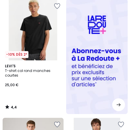
Redoute
+
-10% DÈS 2*
4,4
LEVI'S
/ 5
T-shirt col rond manches
courtes
25,00 €
4,4
/
5