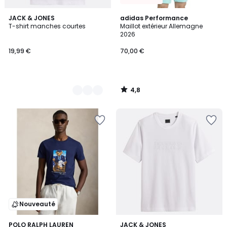
4,8
3
JACK & JONES
adidas Performance
/ 5
T-shirt manches courtes
Maillot extérieur Allemagne
Couleurs
2026
19,99 €
70,00 €
4,8
/
5
Nouveauté
5
POLO RALPH LAUREN
2
JACK & JONES