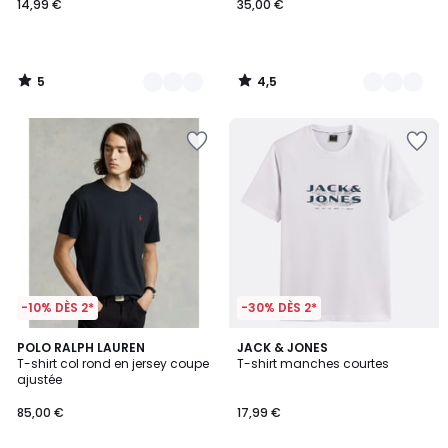
14,99 €
35,00 €
5
4,5
/
/
5
5
-10% DÈS 2*
-30% DÈS 2*
4,6
4
POLO RALPH LAUREN
3
JACK & JONES
/ 5
T-shirt col rond en jersey coupe
T-shirt manches courtes
Couleurs
Couleurs
ajustée
85,00 €
17,99 €