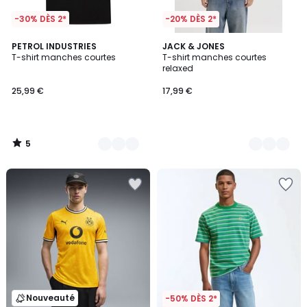
-30% DÈS 2*
-20% DÈS 2*
5
2
PETROL INDUSTRIES
3
JACK & JONES
/
T-shirt manches courtes
T-shirt manches courtes
Couleurs
Couleurs
5
relaxed
25,99 €
17,99 €
5
/
5
Nouveauté
-50% DÈS 2*