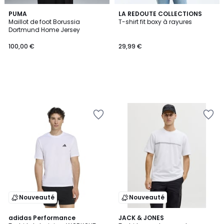
PUMA
LA REDOUTE COLLECTIONS
Maillot de foot Borussia
T-shirt fit boxy à rayures
Dortmund Home Jersey
100,00 €
29,99 €
Nouveauté
Nouveauté
4,6
3
adidas Performance
3
JACK & JONES