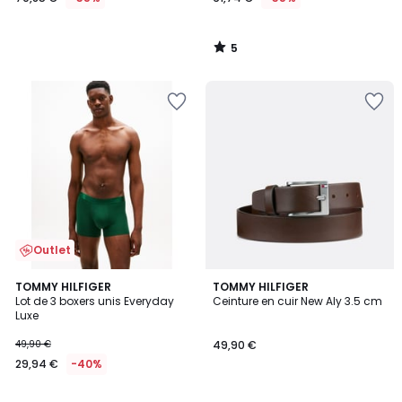
5
/
5
Outlet
TOMMY HILFIGER
TOMMY HILFIGER
Lot de 3 boxers unis Everyday
Ceinture en cuir New Aly 3.5 cm
Luxe
49,90 €
49,90 €
29,94 €
-40%