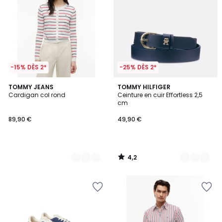
-15% DÈS 2*
-25% DÈS 2*
4,2
2
TOMMY JEANS
4
TOMMY HILFIGER
/ 5
Cardigan col rond
Ceinture en cuir Effortless 2,5
Couleurs
Couleurs
cm
89,90 €
49,90 €
4,2
/
5