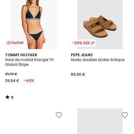
Outlet
-30% DÈS 2*
5
TOMMY HILFIGER
PEPE JEANS
/
Haut de maillot triangle TH
Mules doubles brides Antique
5
Global Stripe
49,90 €
69,90 €
29,94 €
-40%
5
/
5