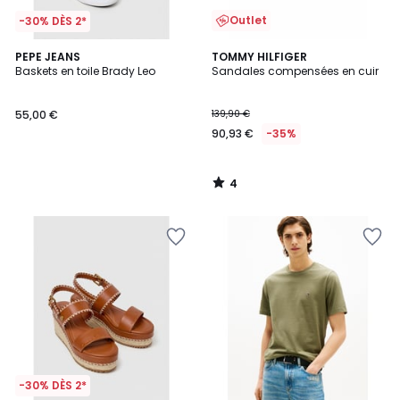
Outlet
-30% DÈS 2*
4
PEPE JEANS
TOMMY HILFIGER
/
Baskets en toile Brady Leo
Sandales compensées en cuir
5
55,00 €
139,90 €
90,93 €
-35%
4
/
5
-30% DÈS 2*