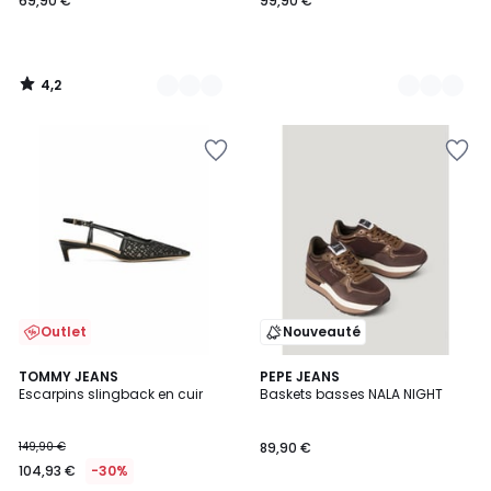
69,90 €
99,90 €
4,2
/
5
Outlet
Nouveauté
5
TOMMY JEANS
2
PEPE JEANS
/
Escarpins slingback en cuir
Baskets basses NALA NIGHT
Couleurs
5
149,90 €
89,90 €
104,93 €
-30%