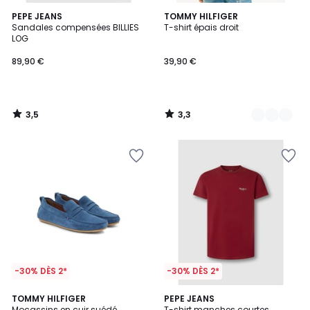
3,5
3,3
PEPE JEANS
4
TOMMY HILFIGER
/ 5
/ 5
Sandales compensées BILLIES
T-shirt épais droit
Couleurs
LOG
89,90 €
39,90 €
3,5
3,3
/
/
5
5
-30% DÈS 2*
-30% DÈS 2*
3
TOMMY HILFIGER
2
PEPE JEANS
Mocassins en cuir suédé
T-shirt manches courtes