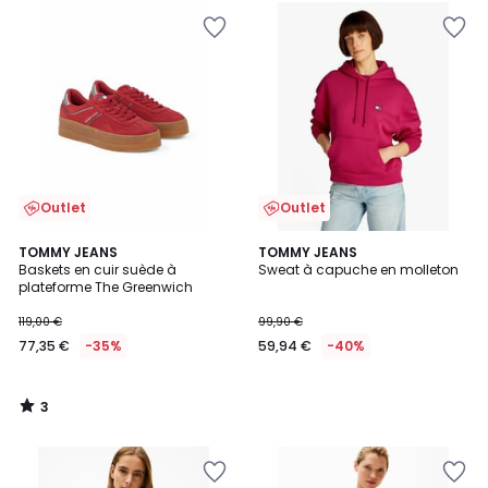
Outlet
Outlet
3
TOMMY JEANS
TOMMY JEANS
/
Baskets en cuir suède à
Sweat à capuche en molleton
5
plateforme The Greenwich
119,00 €
99,90 €
77,35 €
-35%
59,94 €
-40%
3
/
5