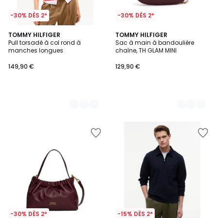
-30% DÈS 2*
-30% DÈS 2*
3
TOMMY HILFIGER
2
TOMMY HILFIGER
Pull torsadé à col rond à
Sac à main à bandoulière
Couleurs
Couleurs
manches longues
chaîne, TH GLAM MINI
149,90 €
129,90 €
-30% DÈS 2*
-15% DÈS 2*