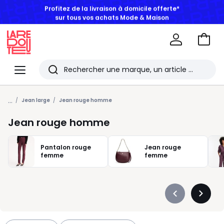
BONS PLANS | Jusqu'à -50% dès 2 articles*
Aller
au
La
panie
Redoute
Menu
Rechercher
Les
...
derniers
Jean large
Jean rouge homme
articles
Jean rouge homme
consultés
Pantalon rouge
Jean rouge
femme
femme
Précédent
Suivan
-
-
défiler
défiler