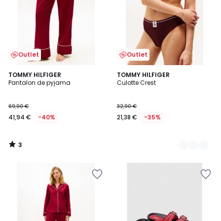
Outlet
Outlet
3
TOMMY HILFIGER
2
TOMMY HILFIGER
/
Pantalon de pyjama
Culotte Crest
Couleurs
5
69,90 €
32,90 €
41,94 €
-40%
21,38 €
-35%
3
/
5