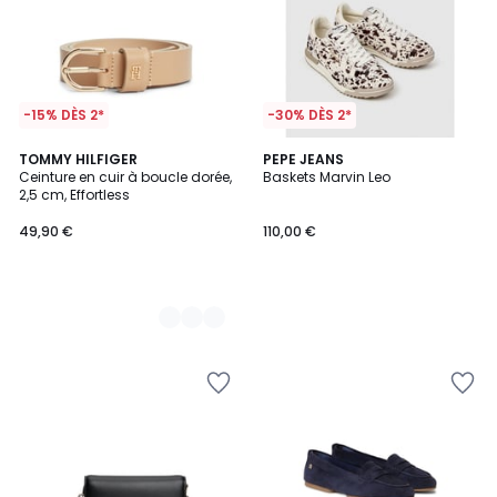
-15% DÈS 2*
-30% DÈS 2*
2
TOMMY HILFIGER
PEPE JEANS
Ceinture en cuir à boucle dorée,
Baskets Marvin Leo
Couleurs
2,5 cm, Effortless
49,90 €
110,00 €