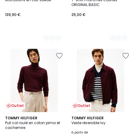
Couleurs
Couleurs
ORIGINAL BASIC
139,90 €
25,00 €
Outlet
Outlet
5
2
TOMMY HILFIGER
2
TOMMY HILFIGER
/
Pull col roulé en coton pima et
Veste réversible Ivy
Couleurs
Couleurs
5
cachemire
à partir de