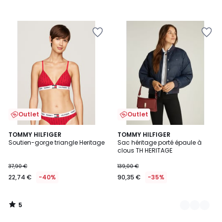
Outlet
Outlet
5
TOMMY HILFIGER
2
TOMMY HILFIGER
/
Soutien-gorge triangle Heritage
Sac héritage porté épaule à
Couleurs
5
clous TH HERITAGE
37,90 €
139,00 €
22,74 €
-40%
90,35 €
-35%
5
/
5