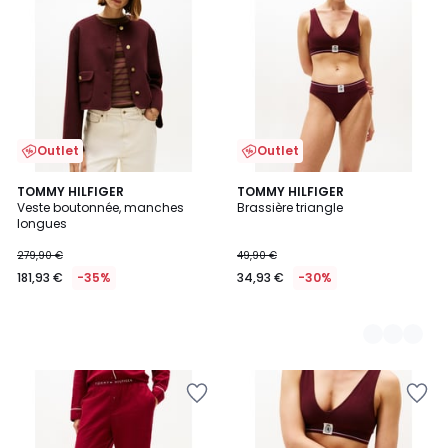
Outlet
Outlet
TOMMY HILFIGER
2
TOMMY HILFIGER
Veste boutonnée, manches
Brassière triangle
Couleurs
longues
279,90 €
49,90 €
181,93 €
-35%
34,93 €
-30%