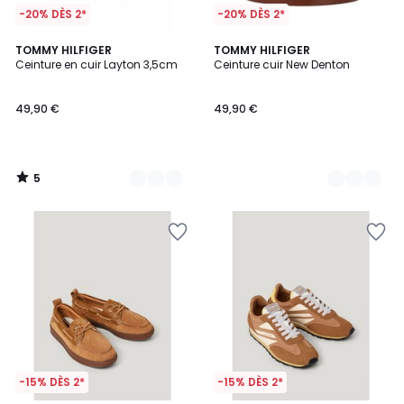
-20% DÈS 2*
-20% DÈS 2*
5
2
TOMMY HILFIGER
2
TOMMY HILFIGER
/
Ceinture en cuir Layton 3,5cm
Ceinture cuir New Denton
Couleurs
Couleurs
5
49,90 €
49,90 €
5
/
5
-15% DÈS 2*
-15% DÈS 2*