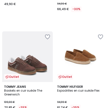
49,90 €
94,99 €
66,49 €
-30%
Outlet
Outlet
5
TOMMY JEANS
TOMMY HILFIGER
/
Baskets en cuir suède The
Espadrilles en cuir suède Flex
5
Greenwich
109,00 €
94,99 €
70,85 €
-35%
61,74 €
-35%