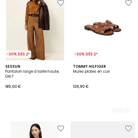
-30% DÈS 2*
-30% DÈS 2*
SESSUN
2
TOMMY HILFIGER
Pantalon large à taille haute,
Mules plates en cuir
Couleurs
DALT
185,00 €
129,90 €