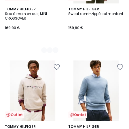
2
TOMMY HILFIGER
TOMMY HILFIGER
Sac à main en cuir, MINI
Sweat demi-zippé col montant
Couleurs
CROSSOVER
169,90 €
159,90 €
Outlet
Outlet
5
2
TOMMY HILFIGER
3
TOMMY HILFIGER