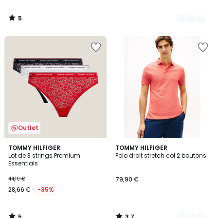
5
/
5
Outlet
5
3,7
TOMMY HILFIGER
4
TOMMY HILFIGER
/
/ 5
Lot de 3 strings Premium
Polo droit stretch col 2 boutons
Couleurs
5
Essentials
44,10 €
79,90 €
28,66 €
-35%
5
3,7