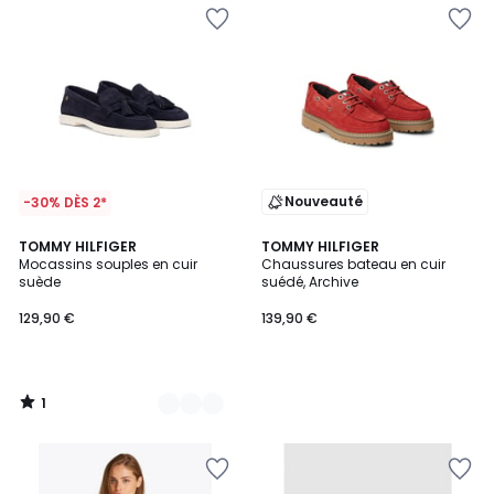
Nouveauté
-30% DÈS 2*
1
2
TOMMY HILFIGER
TOMMY HILFIGER
/
Mocassins souples en cuir
Chaussures bateau en cuir
Couleurs
5
suède
suédé, Archive
129,90 €
139,90 €
1
/
5