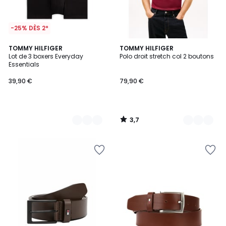
-25% DÈS 2*
3,7
3
TOMMY HILFIGER
7
TOMMY HILFIGER
/ 5
Lot de 3 boxers Everyday
Polo droit stretch col 2 boutons
Couleurs
Couleurs
Essentials
39,90 €
79,90 €
3,7
/
5