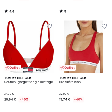
4,6
5
/
/
5
5
Outlet
Outlet
TOMMY HILFIGER
TOMMY HILFIGER
Soutien-gorge triangle Heritage
Brassière Icon
34,90 €
32,90 €
20,94 €
-40%
19,74 €
-40%