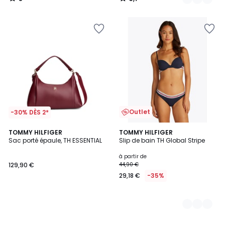
/
/
5
5
Outlet
-30% DÈS 2*
TOMMY HILFIGER
2
TOMMY HILFIGER
Sac porté épaule, TH ESSENTIAL
Slip de bain TH Global Stripe
Couleurs
à partir de
129,90 €
44,90 €
29,18 €
-35%