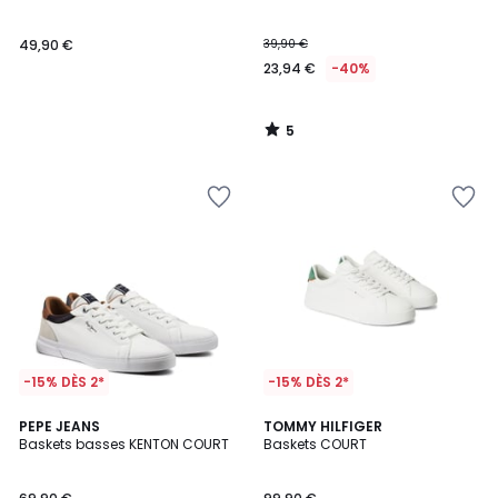
5
49,90 €
39,90 €
23,94 €
-40%
5
/
5
-15% DÈS 2*
-15% DÈS 2*
4,2
2
PEPE JEANS
2
TOMMY HILFIGER
/ 5
Baskets basses KENTON COURT
Baskets COURT
Couleurs
Couleurs