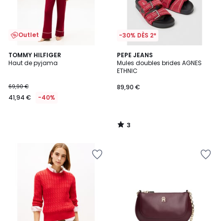
Outlet
-30% DÈS 2*
3
TOMMY HILFIGER
PEPE JEANS
/
Haut de pyjama
Mules doubles brides AGNES
5
ETHNIC
69,90 €
89,90 €
41,94 €
-40%
3
/
5