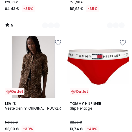
129,90 €
279,90 €
84,43 €
-35%
181,93 €
-35%
5
/
5
Outlet
Outlet
4,6
5
LEVI'S
TOMMY HILFIGER
/ 5
/
Veste denim ORIGINAL TRUCKER
Slip Heritage
5
140,00 €
22,90 €
98,00 €
-30%
13,74 €
-40%