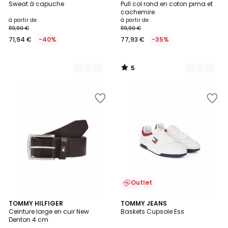
/
Sweat à capuche
Pull col rond en coton pima et
Couleurs
Couleurs
5
cachemire
à partir de
à partir de
119,90 €
119,90 €
71,94 €
-40%
77,93 €
-35%
5
/
5
Outlet
TOMMY HILFIGER
TOMMY JEANS
Ceinture large en cuir New
Baskets Cupsole Ess
Denton 4 cm