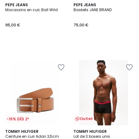
PEPE JEANS
PEPE JEANS
Mocassins en cuir, Ball Wild
Baskets JANE BRAND
95,00 €
75,00 €
Outlet
-15% DÈS 2*
5
TOMMY HILFIGER
TOMMY HILFIGER
/
Ceinture en cuir Adan 3,5cm
Lot de 3 boxers unis