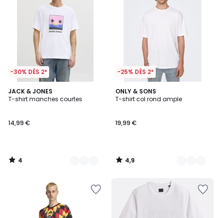
-30% DÈS 2*
-25% DÈS 2*
4
4,9
4
JACK & JONES
6
ONLY & SONS
/
/ 5
T-shirt manches courtes
T-shirt col rond ample
Couleurs
Couleurs
5
14,99 €
19,99 €
4
4,9
/
/
5
5