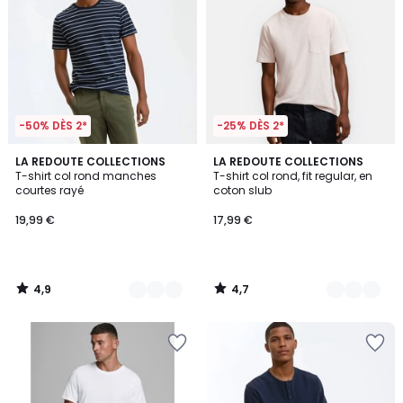
-50% DÈS 2*
-25% DÈS 2*
4,9
4,7
2
LA REDOUTE COLLECTIONS
3
LA REDOUTE COLLECTIONS
/ 5
/ 5
T-shirt col rond manches
T-shirt col rond, fit regular, en
Couleurs
Couleurs
courtes rayé
coton slub
19,99 €
17,99 €
4,9
4,7
/
/
5
5