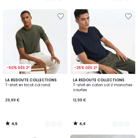
/
/
5
5
-50% DÈS 2*
-25% DÈS 2*
4,5
4,4
3
LA REDOUTE COLLECTIONS
5
LA REDOUTE COLLECTIONS
/ 5
/ 5
T-shirt en tricot col rond
T-shirt en coton col V manches
Couleurs
Couleurs
courtes
29,99 €
12,99 €
4,5
4,4
/
/
5
5
FINAL