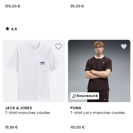
100,00 €
35,00 €
4,9
/
5
Nouveauté
3
JACK & JONES
PUMA
T-shirt manches courtes
T-shirt col v manches courtes
Couleurs
19,99 €
40,00 €