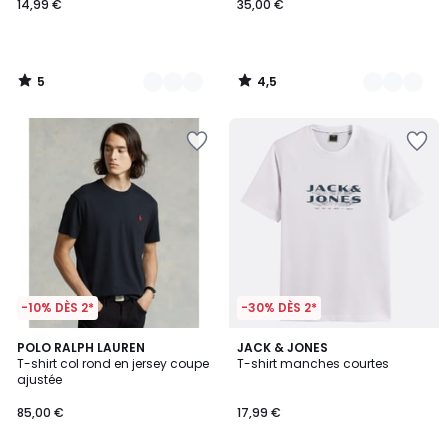
14,99 €
35,00 €
5
4,5
/
/
5
5
-10% DÈS 2*
-30% DÈS 2*
4,6
4
POLO RALPH LAUREN
3
JACK & JONES
/ 5
T-shirt col rond en jersey coupe
T-shirt manches courtes
Couleurs
Couleurs
ajustée
85,00 €
17,99 €