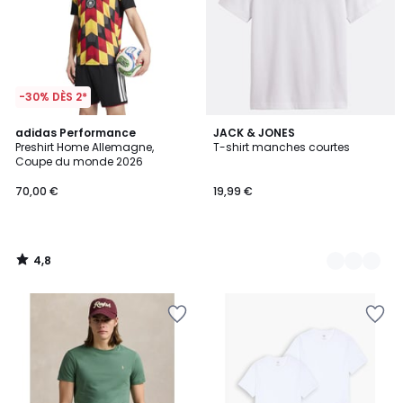
-30% DÈS 2*
4,8
adidas Performance
2
JACK & JONES
/ 5
Preshirt Home Allemagne,
T-shirt manches courtes
Couleurs
Coupe du monde 2026
70,00 €
19,99 €
4,8
/
5