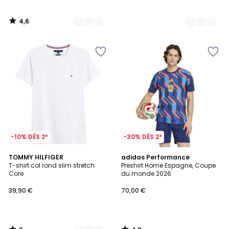
4,6
/
5
-10% DÈS 2*
-30% DÈS 2*
3
4,8
3
TOMMY HILFIGER
adidas Performance
/
/ 5
T-shirt col rond slim stretch
Preshirt Home Espagne, Coupe
Couleurs
5
Core
du monde 2026
39,90 €
70,00 €