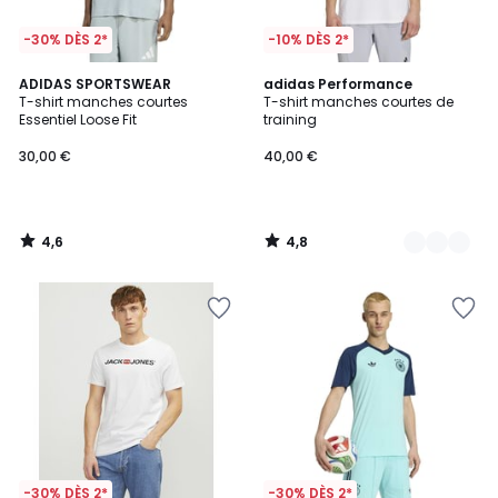
-30% DÈS 2*
-10% DÈS 2*
4,6
4,8
ADIDAS SPORTSWEAR
2
adidas Performance
/ 5
/ 5
T-shirt manches courtes
T-shirt manches courtes de
Couleurs
Essentiel Loose Fit
training
30,00 €
40,00 €
4,6
4,8
/
/
5
5
-30% DÈS 2*
-30% DÈS 2*