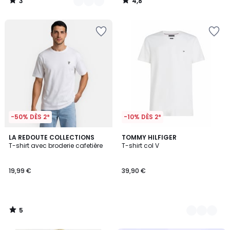
3
4,8
/
/
5
5
-50% DÈS 2*
-10% DÈS 2*
5
LA REDOUTE COLLECTIONS
3
TOMMY HILFIGER
/
T-shirt avec broderie cafetière
T-shirt col V
Couleurs
5
19,99 €
39,90 €
5
/
5