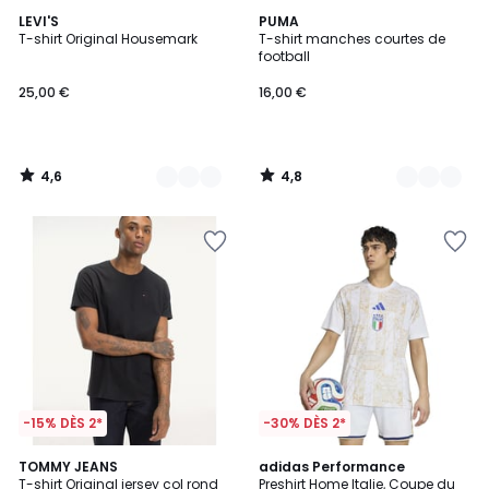
4,6
4,8
4
LEVI'S
6
PUMA
/ 5
/ 5
T-shirt Original Housemark
T-shirt manches courtes de
Couleurs
Couleurs
football
25,00 €
16,00 €
4,6
4,8
/
/
5
5
-15% DÈS 2*
-30% DÈS 2*
4,6
4,7
6
TOMMY JEANS
adidas Performance
/ 5
/ 5
T-shirt Original jersey col rond
Preshirt Home Italie, Coupe du