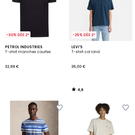
-30% DÈS 2*
-25% DÈS 2*
4,6
PETROL INDUSTRIES
LEVI'S
/ 5
T-shirt manches courtes
T-shirt col rond
32,99 €
35,00 €
4,6
/
5