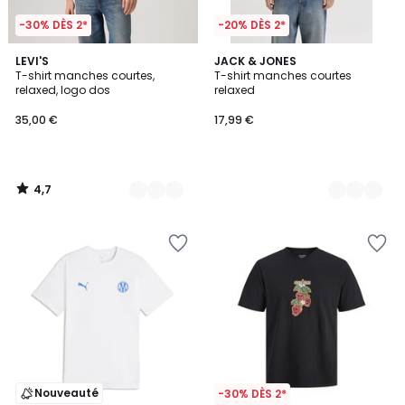
-30% DÈS 2*
-20% DÈS 2*
4,7
2
LEVI'S
3
JACK & JONES
/ 5
T-shirt manches courtes,
T-shirt manches courtes
Couleurs
Couleurs
relaxed, logo dos
relaxed
35,00 €
17,99 €
4,7
/
5
Nouveauté
-30% DÈS 2*