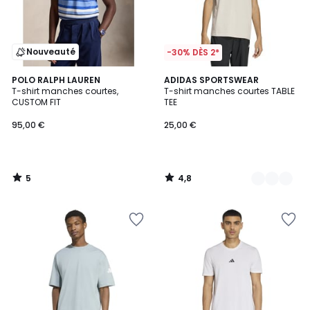
Nouveauté
-30% DÈS 2*
5
4,8
POLO RALPH LAUREN
2
ADIDAS SPORTSWEAR
/
/ 5
T-shirt manches courtes,
T-shirt manches courtes TABLE
Couleurs
5
CUSTOM FIT
TEE
95,00 €
25,00 €
5
4,8
/
/
5
5