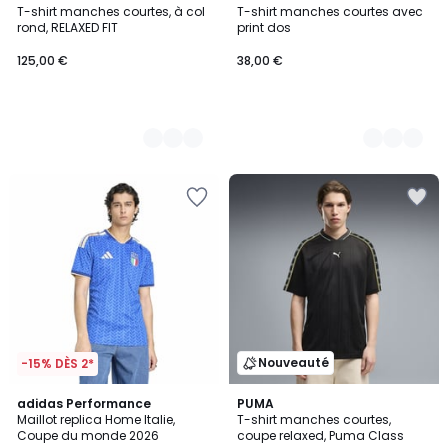
T-shirt manches courtes, à col
T-shirt manches courtes avec
Couleurs
Couleurs
rond, RELAXED FIT
print dos
125,00 €
38,00 €
Nouveauté
-15% DÈS 2*
4,9
adidas Performance
PUMA
/ 5
Maillot replica Home Italie,
T-shirt manches courtes,
Coupe du monde 2026
coupe relaxed, Puma Class