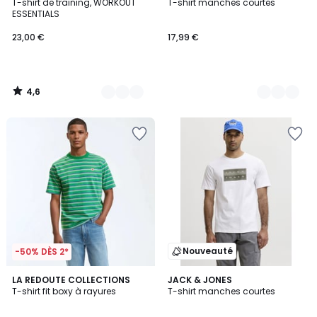
/ 5
T-shirt de training, WORKOUT
T-shirt manches courtes
Couleurs
Couleurs
ESSENTIALS
23,00 €
17,99 €
4,6
/
5
Nouveauté
-50% DÈS 2*
LA REDOUTE COLLECTIONS
2
JACK & JONES
T-shirt fit boxy à rayures
T-shirt manches courtes
Couleurs