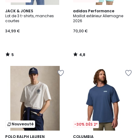
5
4,8
JACK & JONES
adidas Performance
/
/ 5
Lot de 3 t-shirts, manches
Maillot extérieur Allemagne
5
courtes
2026
34,99 €
70,00 €
5
4,8
/
/
5
5
Nouveauté
-30% DÈS 2*
2
POLO RALPH LAUREN
2
COLUMBIA