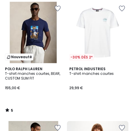
Nouveauté
-30% DÈS 2*
5
POLO RALPH LAUREN
PETROL INDUSTRIES
/
T-shirt manches courtes, BEAR,
T-shirt manches courtes
5
CUSTOM SLIM FIT
155,00 €
29,99 €
5
/
5