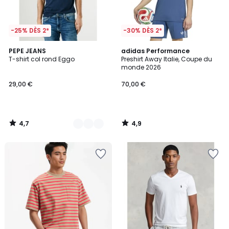
-25% DÈS 2*
-30% DÈS 2*
4,7
4,9
2
PEPE JEANS
adidas Performance
/ 5
/ 5
T-shirt col rond Eggo
Preshirt Away Italie, Coupe du
Couleurs
monde 2026
29,00 €
70,00 €
4,7
4,9
/
/
5
5