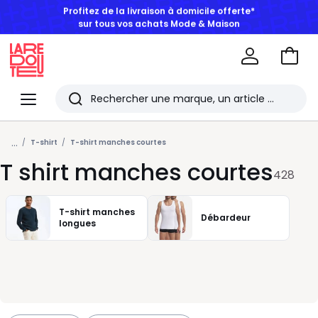
BONS PLANS | Jusqu'à -50% dès 2 articles*
Aller
au
La
panie
Redoute
Menu
Rechercher
Les
...
derniers
T-shirt
T-shirt manches courtes
T shirt manches courtes
articles
428
consultés
T-shirt manches
Débardeur
longues