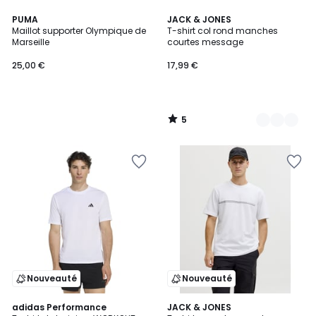
5
PUMA
3
JACK & JONES
/
Maillot supporter Olympique de
T-shirt col rond manches
Couleurs
5
Marseille
courtes message
25,00 €
17,99 €
5
/
5
Nouveauté
Nouveauté
4,6
3
adidas Performance
3
JACK & JONES