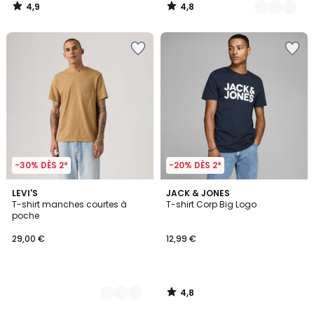
4,9
4,8
/
/
5
5
-30% DÈS 2*
-20% DÈS 2*
4,8
2
LEVI'S
JACK & JONES
/ 5
T-shirt manches courtes à
T-shirt Corp Big Logo
Couleurs
poche
29,00 €
12,99 €
4,8
/
5