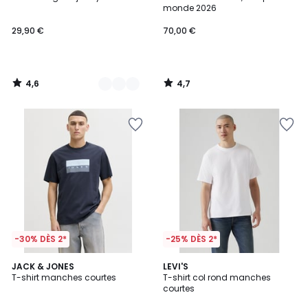
Couleurs
monde 2026
29,90 €
70,00 €
4,6
4,7
/
/
5
5
-30% DÈS 2*
-25% DÈS 2*
5
4,5
2
JACK & JONES
3
LEVI'S
/
/ 5
T-shirt manches courtes
T-shirt col rond manches
Couleurs
Couleurs
5
courtes