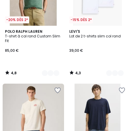
-20% DÈS 2*
-15% DÈS 2*
4,8
4,3
12
POLO RALPH LAUREN
4
LEVI'S
/ 5
/ 5
T-shirt à col rond Custom Slim
Lot de 2 t-shirts slim col rond
Couleurs
Couleurs
Fit
85,00 €
39,00 €
4,8
4,3
/
/
5
5