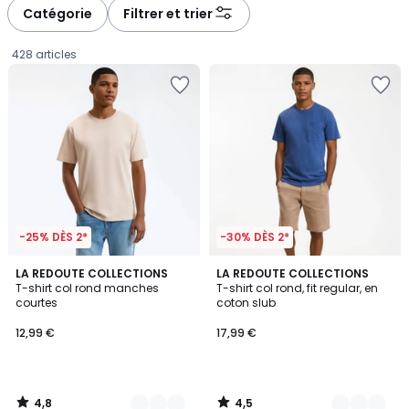
Catégorie
Filtrer et trier
428 articles
-25% DÈS 2*
-30% DÈS 2*
4,8
4,5
10
LA REDOUTE COLLECTIONS
2
LA REDOUTE COLLECTIONS
/ 5
/ 5
T-shirt col rond manches
T-shirt col rond, fit regular, en
Couleurs
Couleurs
courtes
coton slub
12,99
12,99 €
17,99 €
€.
4,8
4,5