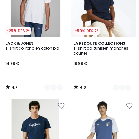
-25% DÈS 2*
-50% DÈS 2*
4,7
4,8
4
JACK & JONES
2
LA REDOUTE COLLECTIONS
/ 5
/ 5
T-shirt col rond en coton bio
T-shirt col tunisien manches
Couleurs
Couleurs
courtes
14,99 €
19,99 €
4,7
4,8
/
/
5
5