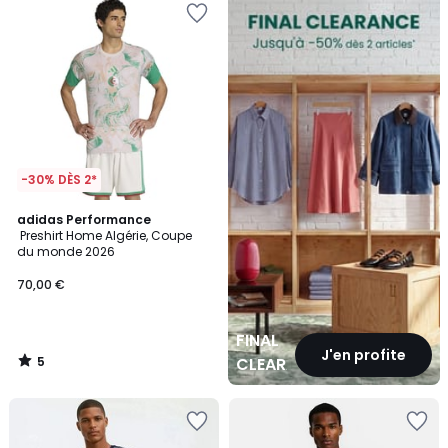
CLEARANCE
-30% DÈS 2*
5
adidas Performance
/
Preshirt Home Algérie, Coupe
5
du monde 2026
70,00 €
FINAL
J'en profite
5
CLEARANCE
/
5