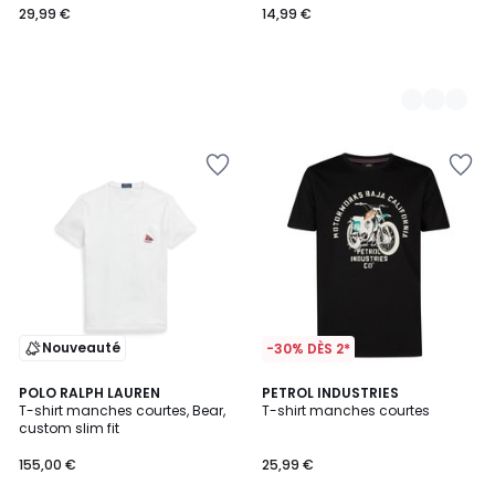
29,99 €
14,99 €
Nouveauté
-30% DÈS 2*
5
POLO RALPH LAUREN
2
PETROL INDUSTRIES
/
T-shirt manches courtes, Bear,
T-shirt manches courtes
Couleurs
5
custom slim fit
155,00 €
25,99 €