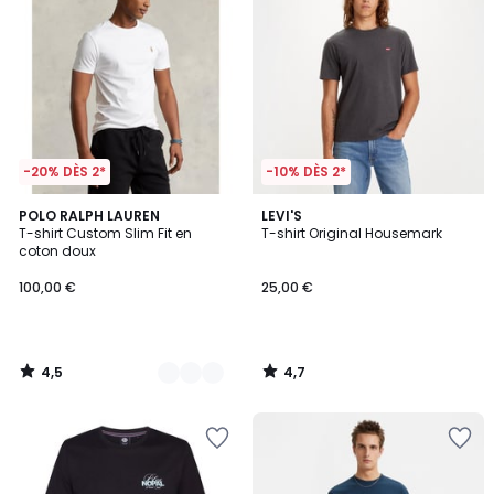
-20% DÈS 2*
-10% DÈS 2*
4,5
4,7
6
POLO RALPH LAUREN
LEVI'S
/ 5
/ 5
T-shirt Custom Slim Fit en
T-shirt Original Housemark
Couleurs
coton doux
100,00 €
25,00 €
4,5
4,7
/
/
5
5