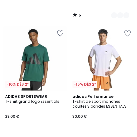
5
/
5
-10% DÈS 2*
-15% DÈS 2*
4,9
4,8
ADIDAS SPORTSWEAR
2
adidas Performance
/ 5
/ 5
T-shirt grand logo Essentials
T-shirt de sport manches
Couleurs
courtes 3 bandes ESSENTIALS
28,00 €
30,00 €