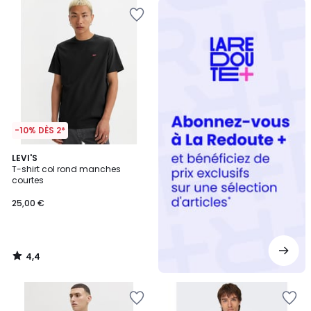
Redoute
+
-10% DÈS 2*
4,4
LEVI'S
/ 5
T-shirt col rond manches
courtes
25,00 €
4,4
/
5