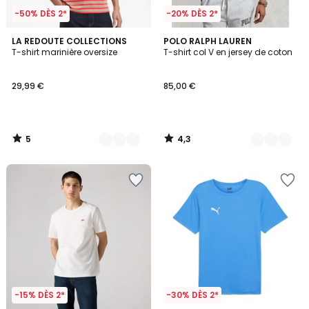
-50% DÈS 2*
-20% DÈS 2*
5
4,3
2
LA REDOUTE COLLECTIONS
4
POLO RALPH LAUREN
/
/ 5
T-shirt marinière oversize
T-shirt col V en jersey de coton
Couleurs
Couleurs
5
29,99 €
85,00 €
5
4,3
/
/
5
5
-15% DÈS 2*
-30% DÈS 2*