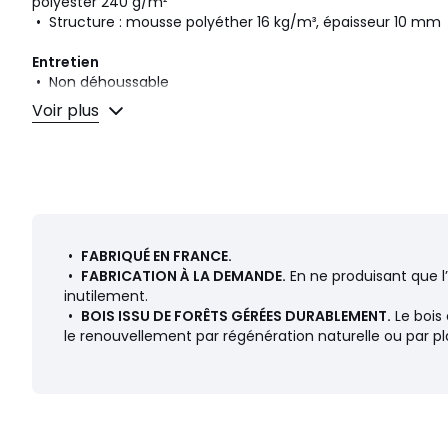
polyester 240 g/m²
• Structure : mousse polyéther 16 kg/m³, épaisseur 10 mm
Entretien
• Non déhoussable
• Nettoyage à sec
Voir plus
Qualité
• Garantie commerciale La Redoute 5 ans : structure
• Garantie légale 2 ans : revêtement
Dimensions
• Longueur : 72 cm
•
FABRIQUÉ EN FRANCE.
• Hauteur : 75 cm
•
FABRICATION À LA DEMANDE.
En ne produisant que l
• Profondeur : 75 cm
inutilement.
• Assise : L72 x H40 x P54 cm
•
BOIS ISSU DE FORÊTS GÉRÉES DURABLEMENT.
Le bois 
• Poids : 15,5 kg
le renouvellement par régénération naturelle ou par pla
• Ce produit est vendu monté.
Dimensions et poids des colis
1 colis