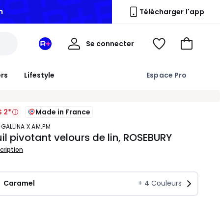
n
Télécharger l'app
Mon
Se connecter
Mon
Voir
Aller
compte
espace
ma
au
La
wishlist
panier
ers
Lifestyle
Espace Pro
Redoute
+
S 2*
Made in France
 GALLINA X AM.PM
il pivotant velours de lin, ROSEBURY
scription
Caramel
+
4
Couleurs
ité