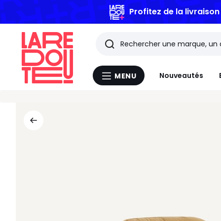
Profitez de la livraiso
Rechercher
Les
Nouveautés
MENU
Menu
derniers
La
Redoute
articles
consultés