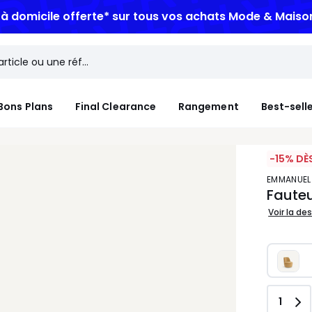
n à domicile offerte*
sur tous vos achats Mode & Maiso
Bons Plans
Final Clearance
Rangement
Best-sell
-15% DÈ
EMMANUEL
Fauteu
Voir la de
Quant
1