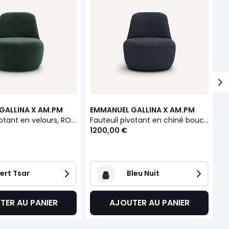
GALLINA X AM.PM
EMMANUEL GALLINA X AM.PM
E
Fauteuil pivotant en velours, ROSEBURY
Fauteuil pivotant en chiné bouclette, ROSEBURY
1200,00 €
1
ert Tsar
Bleu Nuit
TER AU PANIER
AJOUTER AU PANIER