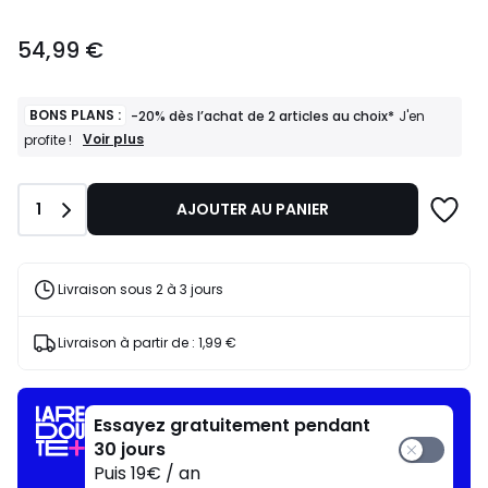
54,99
54,99 €
€.
BONS PLANS :
-20% dès l’achat de 2 articles au choix*
J'en
BONS
Voir plus
profite !
PLANS
:
-20%
Quantité
1
AJOUTER AU PANIER
dès
l’achat
de
2
articles
Livraison sous 2 à 3 jours
au
choix*
J'en
Livraison à partir de :
1,99 €
profite
!
Essayez gratuitement pendant
30 jours
Puis 19€ / an