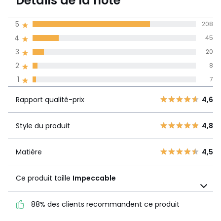
Détails de la note
288 avis
de moyenne
5
208
obtenue sur
4
45
l'ensemble des
pays
3
20
2
8
Avis 100% certifiés,
1
7
La Redoute s'engage
Rapport
5
208
4,6
Rapport qualité-prix
4,6
qualité-prix
4
45
3
20
Style du produit
4,8
Style du
4,8
2
8
produit
1
7
Matière
4,5
Matière
4,5
Ce produit taille
Impeccable
Ce produit taille
Impeccable
88% des clients recommandent ce produit
88% des clients