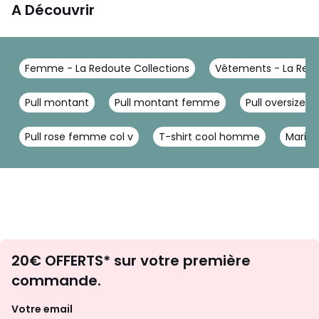
A Découvrir
Femme - La Redoute Collections
Vêtements - La Redo
Pull montant
Pull montant femme
Pull oversize b
Pull rose femme col v
T-shirt cool homme
Marini
Envie
20€ OFFERTS* sur votre première
d'inspirations
commande.
et
de
Votre email