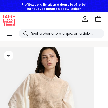
Profitez de la livraison à domicile offerte*
sur tous vos achats Mode & Maison
Aller
au
La
panie
Redoute
Menu
Rechercher
Les
derniers
articles
consultés