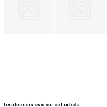
• Pour l'entretien, merci de vous référer aux indications
figurant sur l'étiquette du produit
Couleurs
Noir
Tailles
Taille unique
Les derniers avis sur cet article