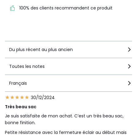
100% des clients recommandent ce produit
100% des clients
recommandent ce produit
Voir le détail de la note
Du plus récent au plus ancien
Toutes les notes
Français
30/12/2024
Très beau sac
Je suis satisfaite de mon achat. C’est un très beau sac,
bonne finition.
Petite résistance avec la fermeture éclair au début mais