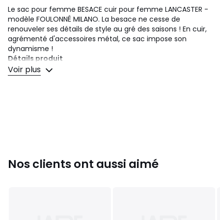
Le sac pour femme BESACE cuir pour femme LANCASTER -
modèle FOULONNÉ MILANO. La besace ne cesse de
renouveler ses détails de style au gré des saisons ! En cuir,
agrémenté d'accessoires métal, ce sac impose son
dynamisme !
Détails produit
• Forme de sac : sac besace
Voir plus
• Effet matière : grainé
• Porté épaule
• Bandoulière amovible
• Bandoulière réglable
• Fermeture principale : boucle
• Nombre de compartiments : 1
• Dimensions : 28 x 24 x 6.5 cm
• Nombre de poches extérieures : 1
Nos clients ont aussi aimé
• Nombre de poches intérieures : 2
• Type de fermeture de la poche n°1 : zippée
• Type de fermeture de la poche n°2 : sans fermeture
• Type de fermeture de la poche n°3 : sans fermeture
Composition et Entretien
• 100% cuir de vachette