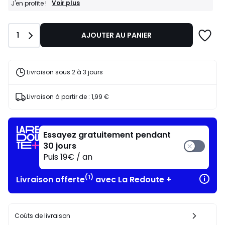
FINAL
Voir plus
J'en profite !
CLEARANCE
:
-30%
Quantité
1
AJOUTER AU PANIER
dès
l’achat
de
2
articles
Livraison sous 2 à 3 jours
au
choix*
J'en
Livraison à partir de :
1,99 €
profite
!
Essayez gratuitement pendant
30 jours
Puis 19€ / an
(1)
Livraison offerte
avec La Redoute +
Coûts de livraison