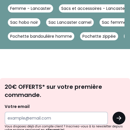
Femme - Lancaster
Sacs et accessoires - Lancaster
Sac hobo noir
Sac Lancaster camel
Sac femme m
Pochette bandoulière homme
Pochette zippée
G
Envie
20€ OFFERTS* sur votre première
d'inspirations
commande.
et
de
Votre email
surprises?
OK
!
Vous disposez déjà d'un compte client ? Inscrivez-vous à la newsletter depuis
votre espace personnel en
cliquant ici