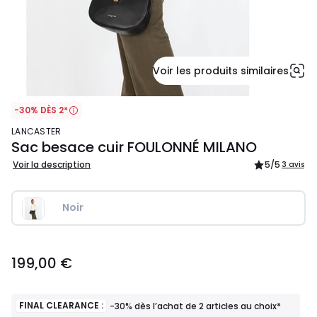
Voir les produits similaires
-30% DÈS 2*
LANCASTER
Sac besace cuir FOULONNÉ MILANO
Voir la description
5
/5
3 avis
Noir
199,00
199,00 €
€.
FINAL CLEARANCE :
-30% dès l’achat de 2 articles au choix*