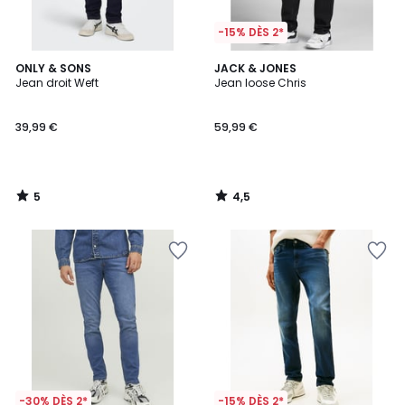
-15% DÈS 2*
5
4,5
ONLY & SONS
JACK & JONES
/
/ 5
Jean droit Weft
Jean loose Chris
5
39,99 €
59,99 €
5
4,5
/
/
5
5
-30% DÈS 2*
-15% DÈS 2*