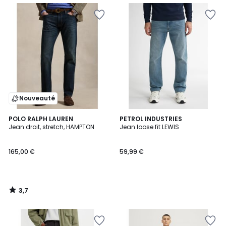
Nouveauté
3,7
POLO RALPH LAUREN
PETROL INDUSTRIES
/ 5
Jean droit, stretch, HAMPTON
Jean loose fit LEWIS
165,00 €
59,99 €
3,7
/
5