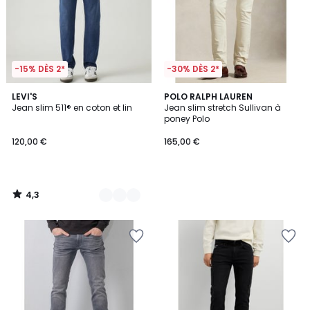
-15% DÈS 2*
-30% DÈS 2*
4,3
2
LEVI'S
POLO RALPH LAUREN
/ 5
Jean slim 511® en coton et lin
Jean slim stretch Sullivan à
Couleurs
poney Polo
120,00 €
165,00 €
4,3
/
5