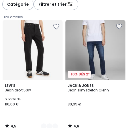
à
à
Catégorie
Filtrer et trier
gauche
droite
128 articles
-10% DÈS 2*
4,5
4,6
12
LEVI'S
JACK & JONES
/ 5
/ 5
Jean droit 501®
Jean slim stretch Glenn
Couleurs
Prix
à partir de
110,00 €
39,99 €
à
partir
de
110,00
4,5
4,6