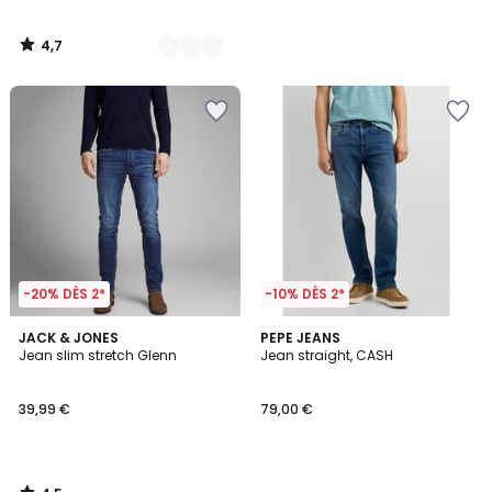
4,7
/
5
-20% DÈS 2*
-10% DÈS 2*
4,5
JACK & JONES
PEPE JEANS
/ 5
Jean slim stretch Glenn
Jean straight, CASH
39,99 €
79,00 €