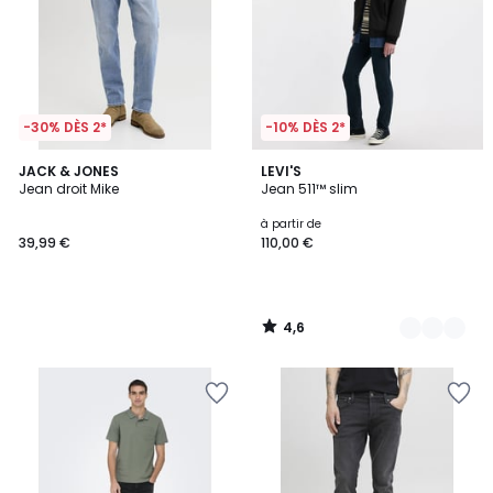
-30% DÈS 2*
-10% DÈS 2*
4,6
JACK & JONES
2
LEVI'S
/ 5
Jean droit Mike
Jean 511™ slim
Couleurs
à partir de
39,99 €
110,00 €
4,6
/
5