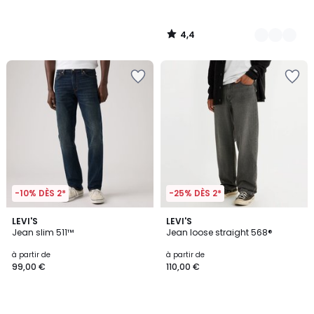
4,4
/
5
-10% DÈS 2*
-25% DÈS 2*
4,7
4,7
2
LEVI'S
5
LEVI'S
/ 5
/ 5
Jean slim 511™
Jean loose straight 568®
Couleurs
Couleurs
à partir de
à partir de
99,00 €
110,00 €