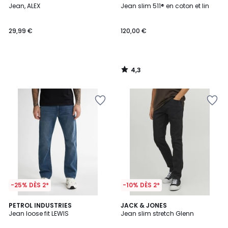
/ 5
Jean, ALEX
Jean slim 511® en coton et lin
29,99 €
120,00 €
4,3
/
5
-25% DÈS 2*
-10% DÈS 2*
5
2
PETROL INDUSTRIES
JACK & JONES
/
Jean loose fit LEWIS
Jean slim stretch Glenn
Couleurs
5