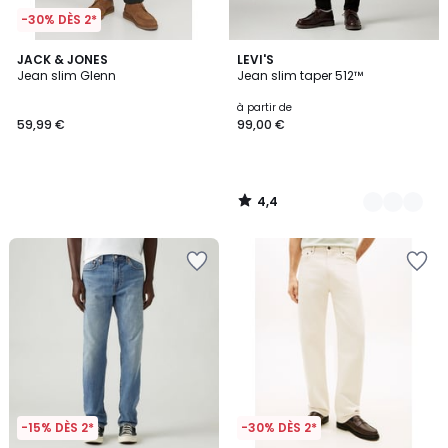
-30% DÈS 2*
4,4
JACK & JONES
3
LEVI'S
/ 5
Jean slim Glenn
Jean slim taper 512™
Couleurs
à partir de
59,99 €
99,00 €
4,4
/
5
-15% DÈS 2*
-30% DÈS 2*