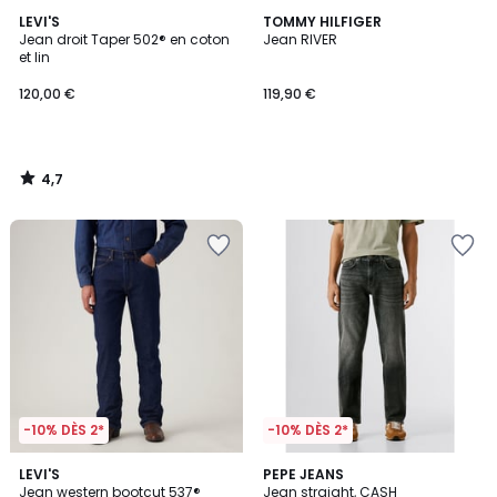
4,7
LEVI'S
TOMMY HILFIGER
/ 5
Jean droit Taper 502® en coton
Jean RIVER
et lin
120,00 €
119,90 €
4,7
/
5
-10% DÈS 2*
-10% DÈS 2*
4,8
3
LEVI'S
PEPE JEANS
/ 5
Jean western bootcut 537®
Jean straight, CASH