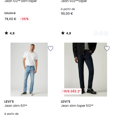
/ 5
/ 5
Jean 512™ slim taper
Jean 502™ taper
Couleurs
à partir de
120,00 €
110,00 €
78,00 €
-35%
4,8
4,8
/
/
5
5
-15% DÈS 2*
4,4
4,7
3
LEVI'S
LEVI'S
/ 5
/ 5
Jean slim 511™
Jean slim taper 512™
Couleurs
à partir de