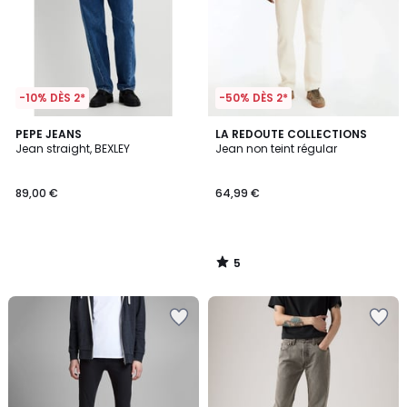
-10% DÈS 2*
-50% DÈS 2*
5
PEPE JEANS
LA REDOUTE COLLECTIONS
/
Jean straight, BEXLEY
Jean non teint régular
5
89,00 €
64,99 €
5
/
5