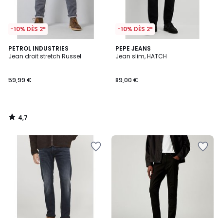
-10% DÈS 2*
-10% DÈS 2*
4,7
PETROL INDUSTRIES
PEPE JEANS
/ 5
Jean droit stretch Russel
Jean slim, HATCH
59,99 €
89,00 €
4,7
/
5