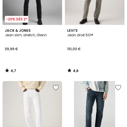
-20% DÈS 2*
4,7
4,6
JACK & JONES
LEVI'S
/ 5
/ 5
Jean slim, stretch, Glenn
Jean droit 501®
39,99 €
110,00 €
4,7
4,6
/
/
5
5