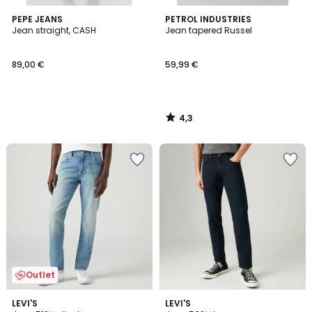
4,3
PEPE JEANS
PETROL INDUSTRIES
/ 5
Jean straight, CASH
Jean tapered Russel
89,00 €
59,99 €
4,3
/
5
Outlet
4,8
4,8
LEVI'S
2
LEVI'S