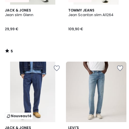
5
JACK & JONES
TOMMY JEANS
/
Jean slim Glenn
Jean Scanton slim AI1264
5
29,99 €
109,90 €
5
/
5
Nouveauté
4,3
JACK & JONES
LEVI'S