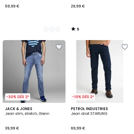
59,99 €
29,99 €
5
/
5
-30% DÈS 2*
-10% DÈS 2*
4,5
JACK & JONES
PETROL INDUSTRIES
/ 5
Jean slim, stretch, Glenn
Jean droit STARLING
39,99 €
69,99 €