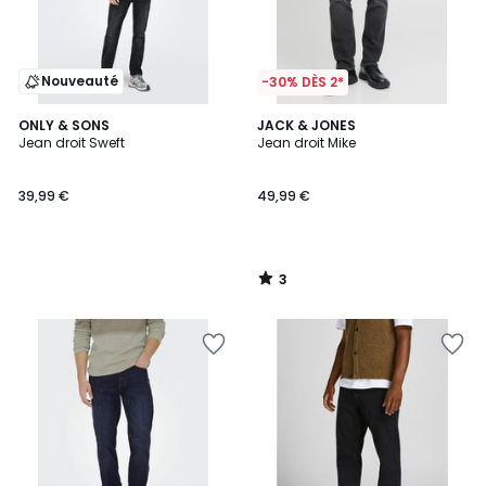
Nouveauté
-30% DÈS 2*
3
ONLY & SONS
JACK & JONES
/
Jean droit Sweft
Jean droit Mike
5
39,99 €
49,99 €
3
/
5