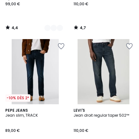
99,00 €
110,00 €
4,4
4,7
/
/
5
5
-10% DÈS 2*
4,4
PEPE JEANS
2
LEVI'S
/ 5
Jean slim, TRACK
Jean droit regular taper 502™
Couleurs
89,00 €
110,00 €