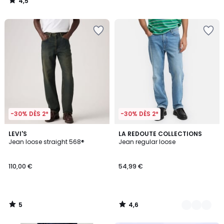
4,5
/
5
-30% DÈS 2*
-30% DÈS 2*
5
4,6
LEVI'S
4
LA REDOUTE COLLECTIONS
/
/ 5
Jean loose straight 568®
Jean regular loose
Couleurs
5
110,00 €
54,99 €
5
4,6
/
/
5
5