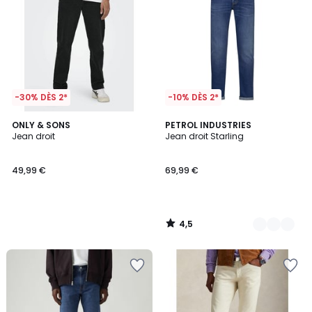
-30% DÈS 2*
-10% DÈS 2*
4,5
ONLY & SONS
3
PETROL INDUSTRIES
/ 5
Jean droit
Jean droit Starling
Couleurs
49,99 €
69,99 €
4,5
/
5