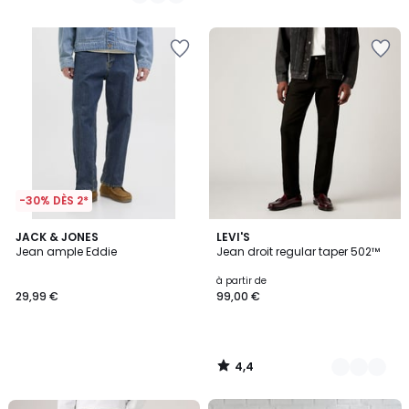
€.
/
/
5
5
-30% DÈS 2*
4,4
JACK & JONES
7
LEVI'S
/ 5
Jean ample Eddie
Jean droit regular taper 502™
Couleurs
à partir de
29,99 €
99,00 €
4,4
/
5
FINAL