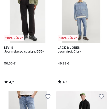
-10% DÈS 2*
-25% DÈS 2*
4,7
4,8
LEVI'S
JACK & JONES
/ 5
/ 5
Jean relaxed straight 555®
Jean droit Clark
110,00 €
49,99 €
4,7
4,8
/
/
5
5