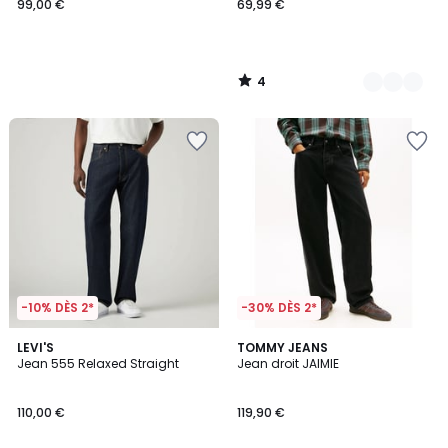
99,00 €
69,99 €
4
/
5
-10% DÈS 2*
-30% DÈS 2*
4,7
2
LEVI'S
TOMMY JEANS
/ 5
Jean 555 Relaxed Straight
Jean droit JAIMIE
Couleurs
110,00 €
119,90 €