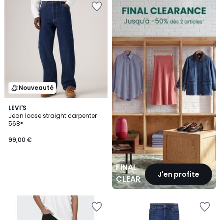
CLEARANCE
Nouveauté
LEVI'S
Jean loose straight carpenter
568®
99,00 €
FINAL
J'en profite
CLEARANCE