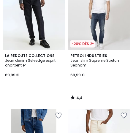
-20% DÈS 2*
4,4
LA REDOUTE COLLECTIONS
PETROL INDUSTRIES
/ 5
Jean denim Selvedge esprit
Jean slim Supreme Stretch
charpentier
Seaham
69,99 €
69,99 €
4,4
/
5