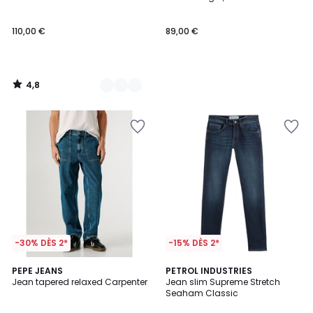
Couleurs
110,00 €
89,00 €
4,8
/
5
-30% DÈS 2*
-15% DÈS 2*
4
PEPE JEANS
2
PETROL INDUSTRIES
/
Jean tapered relaxed Carpenter
Jean slim Supreme Stretch
Couleurs
5
Seaham Classic