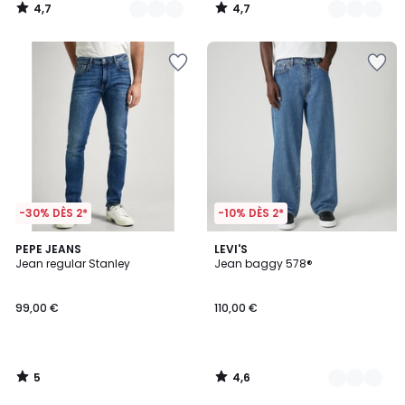
4,7
4,7
/
/
5
5
-30% DÈS 2*
-10% DÈS 2*
5
4,6
PEPE JEANS
3
LEVI'S
/
/ 5
Jean regular Stanley
Jean baggy 578®
Couleurs
5
99,00 €
110,00 €
5
4,6
/
/
5
5