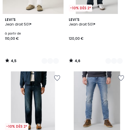
-10% DÈS 2*
4,5
4,6
3
LEVI'S
2
LEVI'S
/ 5
/ 5
Jean droit 501®
Jean droit 501®
Couleurs
Couleurs
à partir de
110,00 €
120,00 €
4,5
4,6
/
/
5
5
-10% DÈS 2*