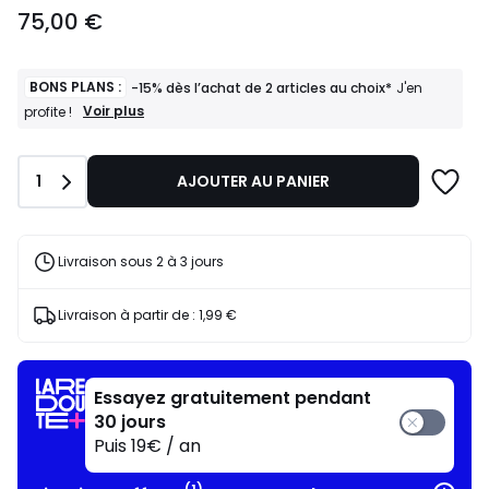
75,00
75,00 €
€.
BONS PLANS :
-15% dès l’achat de 2 articles au choix*
J'en
BONS
Voir plus
profite !
PLANS
:
-15%
Quantité
1
AJOUTER AU PANIER
dès
l’achat
de
2
articles
Livraison sous 2 à 3 jours
au
choix*
J'en
Livraison à partir de :
1,99 €
profite
!
Essayez gratuitement pendant
30 jours
Puis 19€ / an