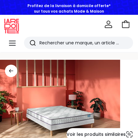
Profitez de la livraison à domicile offerte*
sur tous vos achats Mode & Maison
Aller
au
La
panie
Redoute
Menu
Rechercher
Les
derniers
articles
consultés
Voir les produits similaires