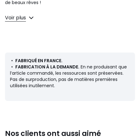
de beaux rêves !
MATELAS
Voir plus
• Confort d’accueil : tonique
• Fermeté : ferme
• Type de matelas : latex, 3 zones de confort
différenciées
• Le + : s’adapte à votre morphologie, longue durée de vie
• Bien choisir sa literie ? Consultez notre guide au bas de
cette fiche produit
•
FABRIQUÉ EN FRANCE.
•
FABRICATION À LA DEMANDE.
En ne produisant que
Description
l’article commandé, les ressources sont préservées.
• Âme latex 14 cm (65kg/m3), 3 zones de soutien
Pas de surproduction, pas de matières premières
• Face hiver : fibres + mousse de confort
utilisées inutilement.
• Face été : fibres de polyester
• Coutil 100% polyester
• 4 poignées verticales
•
Dimensions
• Hauteur : 19 cm
Nos clients ont aussi aimé