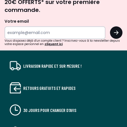
20€ OFFERTS* sur votre première
d'inspirations
commande.
et
de
Votre email
surprises?
OK
!
Vous disposez déjà d'un compte client ? Inscrivez-vous à la newsletter depuis
votre espace personnel en
cliquant ici
LIVRAISON RAPIDE ET SUR MESURE !
RETOURS GRATUITS ET RAPIDES
30 JOURS POUR CHANGER D'AVIS