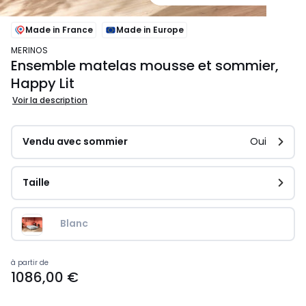
Made in France
Made in Europe
MERINOS
Ensemble matelas mousse et sommier,
Happy Lit
Voir la description
Vendu avec sommier
Oui
Taille
Blanc
Prix
à partir de
1086,00 €
à
partir
de