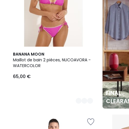
3
BANANA MOON
Couleurs
Maillot de bain 2 pièces, NUCOAVORA -
WATERCOLOR
65,00 €
FINAL
CLEARA