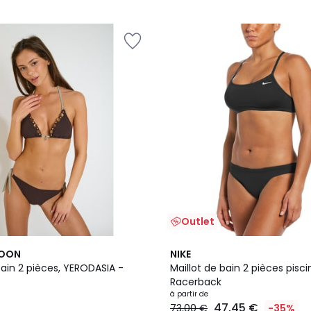
Outlet
2
3,2
MOON
NIKE
Couleurs
/ 5
bain 2 pièces, YERODASIA -
Maillot de bain 2 pièces pisci
Racerback
à partir de
47,45 €
73,00 €
-35%