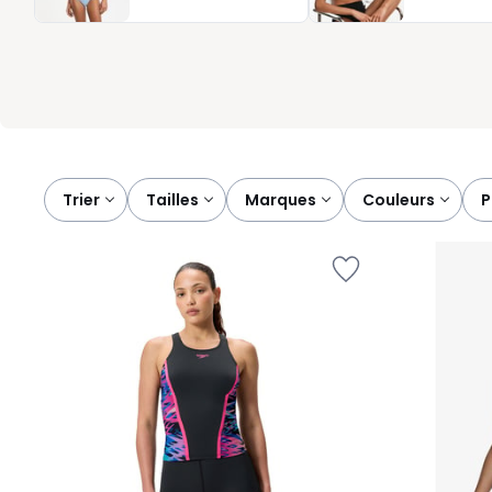
baignade. Découvrez sans tarder nos maillots et trouvez celui 
vous.
Trier
tailles
marques
couleurs