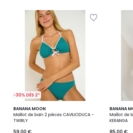
5
5
-30% DÈS 2*
BANANA MOON
BANANA 
Maillot de bain 2 pièces CAVILIODUCA -
Maillot de 
TWIRLY
KERANGA
59,00 €
85,00 €