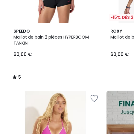
-15% DÈS 2
5
2
SPEEDO
ROXY
/
Couleurs
Maillot de bain 2 pièces HYPERBOOM
Maillot de 
5
TANKINI
60,00
60,00 €
60,00 €
€.
5
/
5
FINAL
CLEARANCE