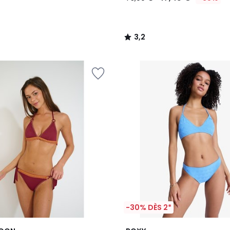
3,2
/
5
-30% DÈS 2*