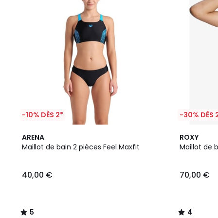
-10% DÈS 2*
-30% DÈS 
5
4
ARENA
ROXY
/
/
Maillot de bain 2 pièces Feel Maxfit
Maillot de 
5
5
40,00 €
70,00 €
5
4
/
/