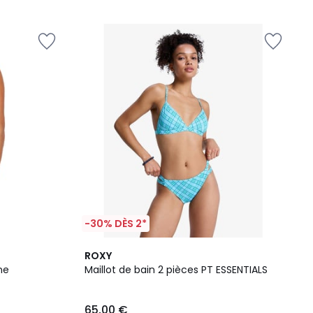
-30% DÈS 2*
ROXY
ne
Maillot de bain 2 pièces PT ESSENTIALS
65,00 €