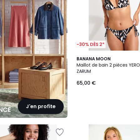
-30% DÈS 2*
BANANA MOON
Maillot de bain 2 pièces YER
ZARUM
65,00 €
J'en profite
NCE