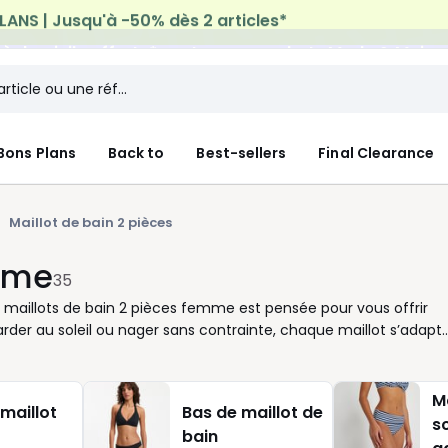
n à domicile offerte*
sur tous vos achats Mode & Maiso
Bons Plans
Back to
Best-sellers
Final Clearance
Maillot de bain 2 pièces
emme
35
e maillots de bain 2 pièces femme est pensée pour vous offrir
arder au soleil ou nager sans contrainte, chaque maillot s’adapt
s dans la recherche du modèle idéal : un haut forme triangle
 maintien précis, ou encore une culotte à la coupe ajustée qui
e tailles et de coloris disponibles, il devient simple de
Ma
maillot
Bas de maillot de
n imprime audacieux ? À vous de choisir ce qui sublimera votre
s
bain
’il vous facilite l’instant, du premier essayage à la première