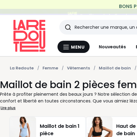
Profitez de la livraiso
Rechercher
Les
Nouveautés
MENU
Menu
derniers
La
Redoute
articles
La Redoute
Femme
Vêtements
Maillot de bain
Maillot de bain 2 pièces f
consultés
Prête à profiter pleinement des beaux jours ? Notre sélection d
confort et liberté en toutes circonstances. Que vous aimiez léz
à votre style de vie et à votre rythme. Nous vous accompagnon
Lire plus
pour un esprit décontracté, une version avec armatures pour un
vous assure aisance et confiance en mouvement. Avec la variété d
Maillot de bain 1
Haut de 
composer l’ensemble qui vous ressemble. Un motif discret ou u
pièce
de bain
silhouette. Chez La Redoute, nous pensons chaque produit pour qu