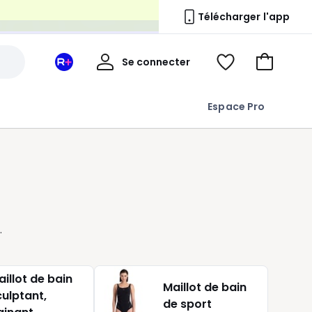
n
Télécharger l'app
Mon
Se connecter
Mon
Voir
Aller
compte
espace
ma
au
La
wishlist
panier
Espace Pro
Redoute
+
e
illot de bain
Maillot de bain
culptant,
de sport