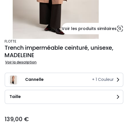
Voir les produits similaires
FLOTTE
Trench imperméable ceinturé, unisexe,
MADELEINE
Voir la description
Cannelle
+
1
Couleur
Taille
139,00
139,00 €
€.