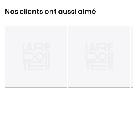
Couleurs
Cannelle, Kaki
Nos clients ont aussi aimé
Tailles
S, M, L