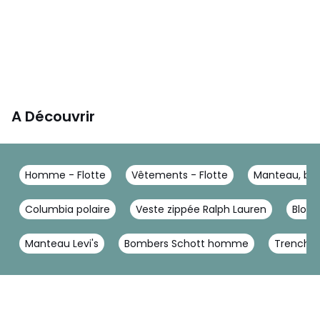
A Découvrir
Homme - Flotte
Vêtements - Flotte
Manteau, blo
Columbia polaire
Veste zippée Ralph Lauren
Blous
Manteau Levi's
Bombers Schott homme
Trench 