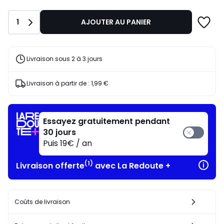
Quantité
1
AJOUTER AU PANIER
Livraison sous 2 à 3 jours
Livraison à partir de :
1,99 €
Essayez gratuitement pendant
30 jours
Puis 19€ / an
(1)
Livraison offerte
avec La Redoute +
Coûts de livraison