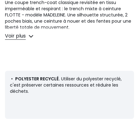
Une coupe trench-coat classique revisitée en tissu
imperméable et respirant : le trench mixte à ceinture
FLOTTE - modèle MADELEINE. Une silhouette structurée, 2
poches biais, une ceinture à nouer et des fentes pour une
liberté totale de mouvement.
Voir plus
Détails produit
• Longueur : long
• Col polo, chemise
• Fermeture boutonnée cachée sous patte
• Emmanchures raglan
• Passants à la taille avec ceinture à boucle amovible
• 2 poches biais devant
•
POLYESTER RECYCLÉ.
Utiliser du polyester recyclé,
• Poignets resserrés froncés
c'est préserver certaines ressources et réduire les
• Fentes côtés à la base
déchets.
Composition et Entretien
• 100% polyester
• Polyester recyclé au minimum à 50%
• Pour l'entretien, merci de vous référer aux indications
figurant sur l'étiquette du produit