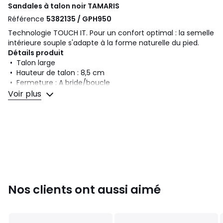
Sandales à talon noir
TAMARIS
Référence
5382135 / GPH950
Technologie TOUCH IT. Pour un confort optimal : la semelle
intérieure souple s'adapte à la forme naturelle du pied.
Détails produit
• Talon large
• Hauteur de talon : 8,5 cm
• Fermeture : A bride/boucle
• Bout rond
Voir plus
Composition et Entretien
• Dessus/Tige : 100% textile
• Doublure : 100% textile
• Semelle intérieure : 100% textile
• Semelle extérieure : 100% autres matériaux
Couleurs
Noir
Tailles
36, 37, 38, 39, 40, 41
Nos clients ont aussi aimé