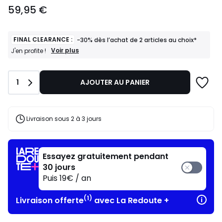
59,95
59,95 €
€.
FINAL CLEARANCE :
-30% dès l’achat de 2 articles au choix*
FINAL
Voir plus
J'en profite !
CLEARANCE
:
-30%
Quantité
1
AJOUTER AU PANIER
dès
l’achat
de
2
articles
Livraison sous 2 à 3 jours
au
choix*
J'en
profite
Essayez gratuitement pendant
!
30 jours
Puis 19€ / an
(1)
Livraison offerte
avec La Redoute +