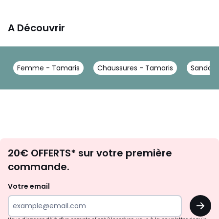
A Découvrir
Femme - Tamaris
Chaussures - Tamaris
Sandale
Envie
20€ OFFERTS* sur votre première
d'inspirations
commande.
et
de
Votre email
surprises?
OK
!