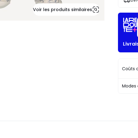
Liv
!
Voir les produits similaires
Livrai
Coûts d
Modes 