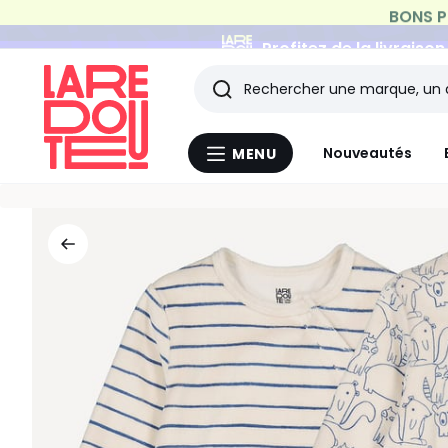
Profitez de la livraiso
Rechercher
Les
Nouveautés
MENU
Menu
derniers
La
Redoute
articles
consultés