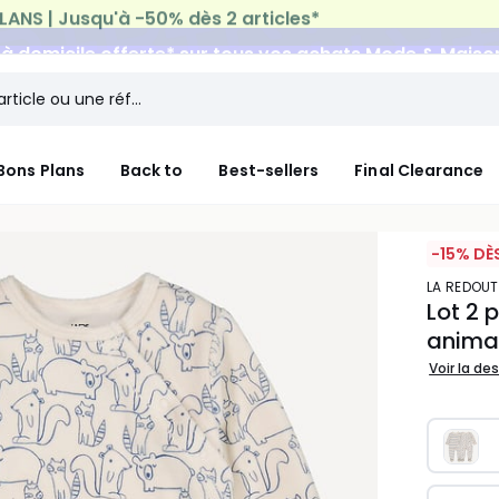
n à domicile offerte*
sur tous vos achats Mode & Maiso
Bons Plans
Back to
Best-sellers
Final Clearance
-15% DÈ
LA REDOU
Lot 2 
animal
Voir la de