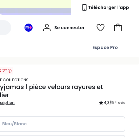
n
Télécharger l'app
Mon
Se connecter
Mon
Voir
Aller
compte
espace
ma
au
La
wishlist
panier
Espace Pro
Redoute
+
S 2*
TE COLLECTIONS
pyjamas 1 pièce velours rayures et
ier
scription
4,3
/5
4 avis
Bleu/Blanc