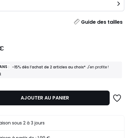
ité
Guide des tailles
 €
ANS :
-15% dès l’achat de 2 articles au choix*
J'en profite !
s
AJOUTER AU PANIER
raison sous 2 à 3 jours