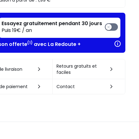
raison à partir de :
1,99 €
Essayez gratuitement pendant 30 jours
Puis 19€ / an
(1)
son offerte
avec La Redoute +
Retours gratuits et
e livraison
faciles
de paiement
Contact