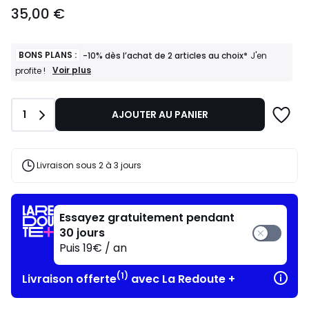
35,00
35,00 €
€.
BONS PLANS :
-10% dès l’achat de 2 articles au choix*
J'en
BONS
Voir plus
profite !
PLANS
:
-10%
Quantité
1
AJOUTER AU PANIER
dès
l’achat
de
2
articles
Livraison sous 2 à 3 jours
au
choix*
J'en
profite
Essayez gratuitement pendant
!
30 jours
Puis 19€ / an
(1)
Livraison offerte
avec La Redoute +