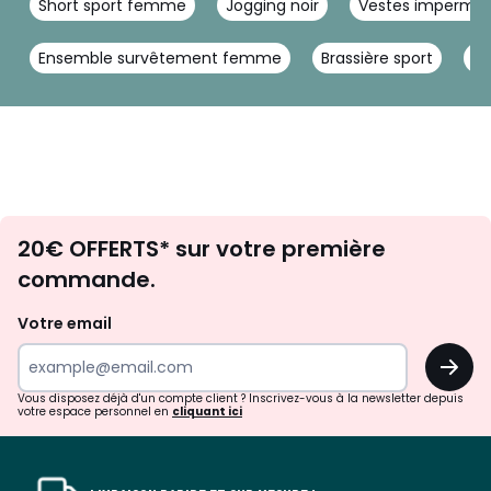
Short sport femme
Jogging noir
Vestes impermé
Ensemble survêtement femme
Brassière sport
Ba
Envie
20€ OFFERTS* sur votre première
d'inspirations
commande.
et
de
Votre email
surprises?
OK
!
Vous disposez déjà d'un compte client ? Inscrivez-vous à la newsletter depuis
votre espace personnel en
cliquant ici