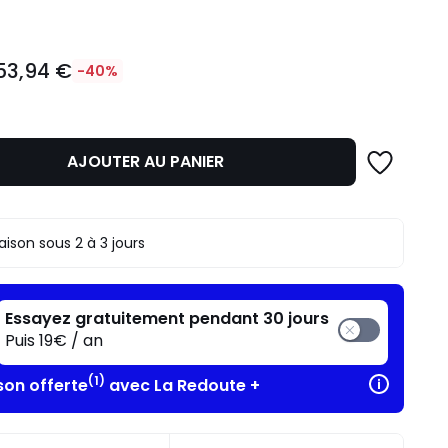
53,94 €
-40%
AJOUTER AU PANIER
n
raison sous 2 à 3 jours
.
Essayez gratuitement pendant 30 jours
Puis 19€ / an
(1)
son offerte
avec La Redoute +