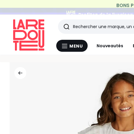
Profitez de la livraiso
Rechercher
Les
Nouveautés
MENU
Menu
derniers
La
Redoute
articles
consultés