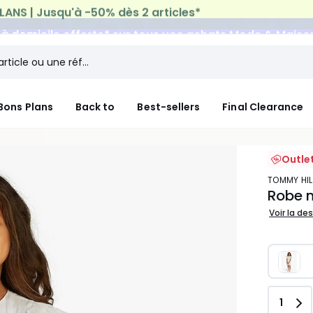
n à domicile offerte*
sur tous vos achats Mode & Maiso
Bons Plans
Back to
Best-sellers
Final Clearance
Outle
TOMMY HI
Robe 
Voir la de
Quant
1