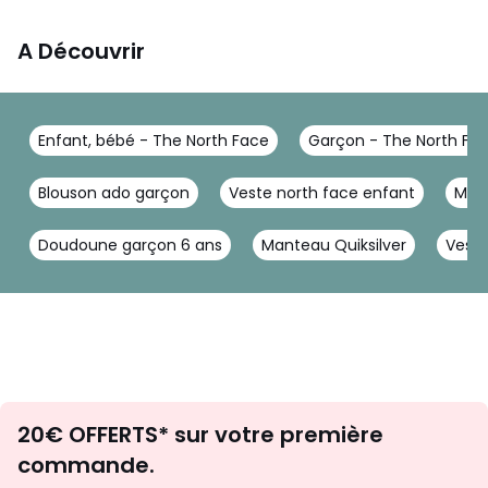
A Découvrir
Enfant, bébé - The North Face
Garçon - The North Fa
Blouson ado garçon
Veste north face enfant
Mant
Doudoune garçon 6 ans
Manteau Quiksilver
Veste
Envie
20€ OFFERTS* sur votre première
d'inspirations
commande.
et