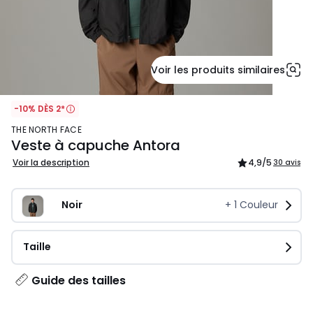
Voir les produits similaires
-10% DÈS 2*
THE NORTH FACE
Veste à capuche Antora
Voir la description
4,9
/5
30 avis
Noir
+
1
Couleur
Taille
Guide des tailles