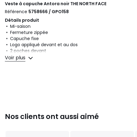
Veste à capuche Antora noir
THE NORTH FACE
Référence
5758666 / GPO158
Détails produit
• Mi-saison
• Fermeture zippée
• Capuche fixe
• Logo appliqué devant et au dos
• 2 poches devant
• Poignets élastiqués
Voir plus
• Longueur : Court
Composition et Entretien
• Matière principale : 100% polyester
• Doublure : 100% polyester
• Pour l'entretien, merci de vous référer aux indications
figurant sur l'étiquette du produit
Couleurs
Noir, Bleu Marine
Nos clients ont aussi aimé
Tailles
XS, S, M, L, XL