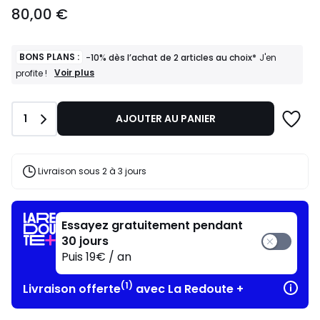
80,00
80,00 €
€.
BONS PLANS :
-10% dès l’achat de 2 articles au choix*
J'en
BONS
Voir plus
profite !
PLANS
:
-10%
Quantité
1
AJOUTER AU PANIER
dès
l’achat
de
2
articles
Livraison sous 2 à 3 jours
au
choix*
J'en
profite
Essayez gratuitement pendant
!
30 jours
Puis 19€ / an
(1)
Livraison offerte
avec La Redoute +