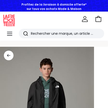
Profitez de la livraison à domicile offerte*
sur tous vos achats Mode & Maison
Aller
au
La
panie
Redoute
Menu
Rechercher
Les
derniers
articles
consultés