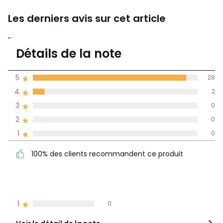
Les derniers avis sur cet article
4,9
Détails de la note
30 avis
de moyenne
5
28
obtenue sur
4
2
l'ensemble des
pays
3
0
2
0
Avis 100% certifiés,
1
0
La Redoute s'engage
100% des clients
5
28
100% des clients recommandent ce produit
recommandent ce produit
4
2
3
0
2
0
1
0