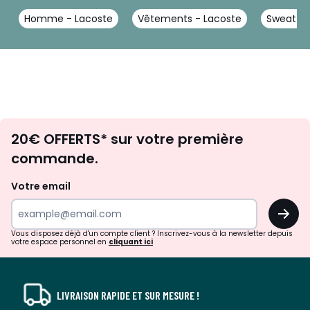
Homme - Lacoste
Vêtements - Lacoste
Sweat - 
Envie
20€ OFFERTS* sur votre première
d'inspirations
commande.
et
de
Votre email
surprises?
OK
!
Vous disposez déjà d'un compte client ? Inscrivez-vous à la newsletter depuis
votre espace personnel en
cliquant ici
LIVRAISON RAPIDE ET SUR MESURE !