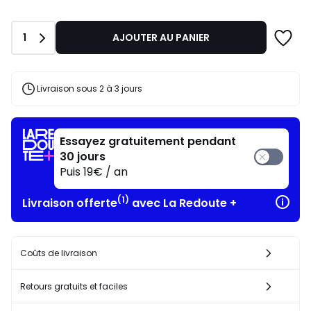
Quantité
1
AJOUTER AU PANIER
Livraison sous 2 à 3 jours
Essayez gratuitement pendant
30 jours
Puis 19€ / an
(1)
Livraison offerte
avec La Redoute +
Coûts de livraison
Retours gratuits et faciles