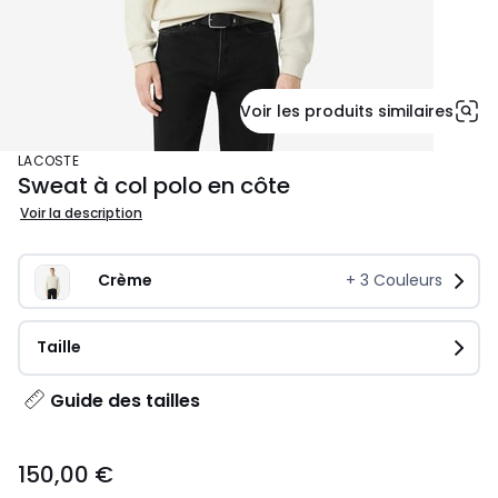
Voir les produits similaires
LACOSTE
Sweat à col polo en côte
Voir la description
Crème
+
3
Couleurs
Taille
Guide des tailles
150,00
150,00 €
€.