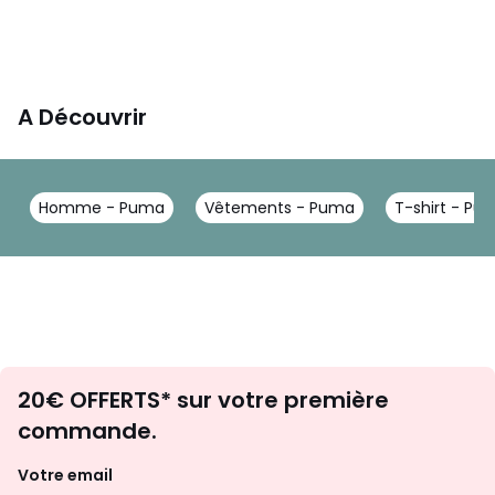
A Découvrir
Homme - Puma
Vêtements - Puma
T-shirt - Pu
Envie
20€ OFFERTS* sur votre première
d'inspirations
commande.
et
de
Votre email