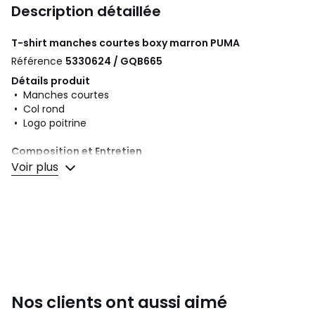
Description détaillée
T-shirt manches courtes boxy marron
PUMA
Référence
5330624 / GQB665
Détails produit
• Manches courtes
• Col rond
• Logo poitrine
Composition et Entretien
• 100% coton
Voir plus
• Pour l'entretien, merci de vous référer aux indications
figurant sur l'étiquette du produit
Couleurs
Marron
Tailles
S, M, L, XL, XXL
Nos clients ont aussi aimé