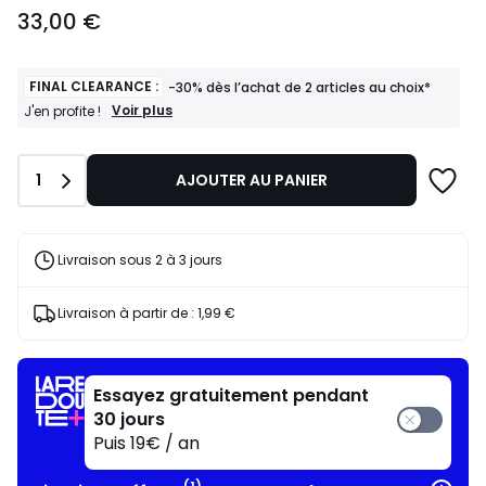
33,00
33,00 €
€.
FINAL CLEARANCE :
-30% dès l’achat de 2 articles au choix*
FINAL
Voir plus
J'en profite !
CLEARANCE
:
-30%
Quantité
1
AJOUTER AU PANIER
dès
l’achat
de
2
articles
Livraison sous 2 à 3 jours
au
choix*
J'en
Livraison à partir de :
1,99 €
profite
!
Essayez gratuitement pendant
30 jours
Puis 19€ / an