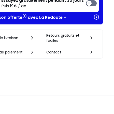
Essayez gratuitement pendant 30 jours
Puis 19€ / an
(1)
son offerte
avec La Redoute +
Retours gratuits et
e livraison
faciles
de paiement
Contact