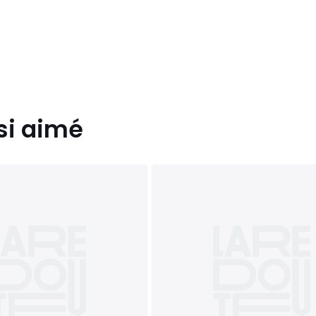
si aimé