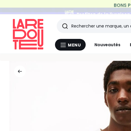
Profitez de la livraiso
Rechercher
Les
Nouveautés
MENU
Menu
derniers
La
Redoute
articles
consultés