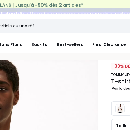
n à domicile offerte*
sur tous vos achats Mode & Maiso
Bons Plans
Back to
Best-sellers
Final Clearance
-30% DÈ
TOMMY JE
T-shir
Voir la de
Taille