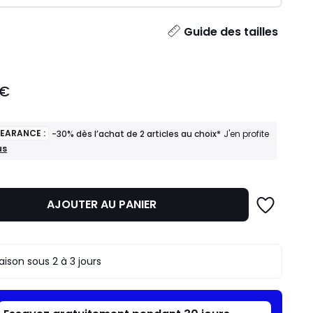
ité
Guide des tailles
 €
LEARANCE :
-30% dès l’achat de 2 articles au choix*
J'en profite
us
ANCE
AJOUTER AU PANIER
t
s
raison sous 2 à 3 jours