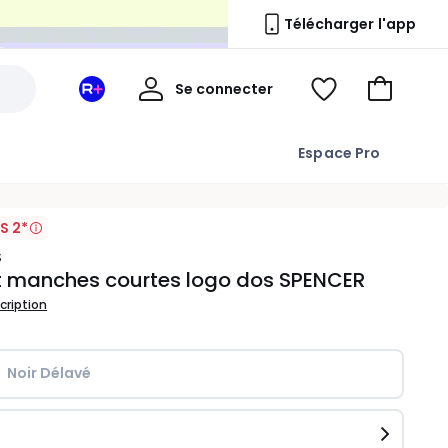
n
Télécharger l'app
Mon
Se connecter
Mon
Voir
Aller
compte
espace
ma
au
La
wishlist
panier
Espace Pro
Redoute
+
S 2*
S
t manches courtes logo dos SPENCER
scription
Noir Délavé