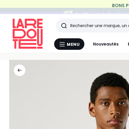
Profitez de la livraiso
Rechercher
Les
Nouveautés
MENU
Menu
derniers
La
Redoute
articles
consultés