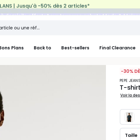
n à domicile offerte*
sur tous vos achats Mode & Maiso
Bons Plans
Back to
Best-sellers
Final Clearance
-30% DÈ
PEPE JEAN
T-shir
Voir la de
Taille