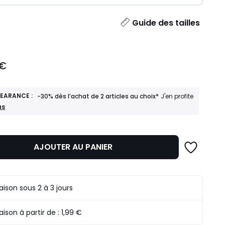
ité
Guide des tailles
 €
LEARANCE :
-30% dès l’achat de 2 articles au choix*
J'en profite
us
ANCE
AJOUTER AU PANIER
t
s
raison sous 2 à 3 jours
raison à partir de :
1,99 €