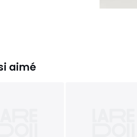
si aimé