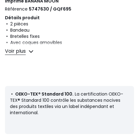
imprimé
BANANA MOON
Référence
5747630 / GQF695
Détails produit
• 2 pièces
• Bandeau
• Bretelles fixes
• Avec coques amovibles
• Sans armatures
Voir plus
• Slip, culotte
• Motif imprimé
Composition et Entretien
• Matière principale : 82% polyamide, 18% élasthanne
• Doublure : 83% polyamide, 17% élasthanne
• Pour l'entretien, merci de vous référer aux indications
•
OEKO-TEX® Standard 100.
La certification OEKO-
figurant sur l'étiquette du produit
TEX® Standard 100 contrôle les substances nocives
des produits textiles via un label indépendant et
international.
Couleurs
Blanc Imprimé
Tailles
34 FR - 32 EU, 36 FR - 34 EU, 38 FR - 36 EU, 40 FR -
38 EU, 42 FR - 40 EU