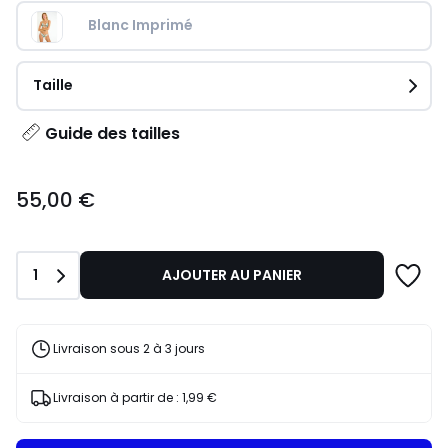
Blanc Imprimé
Taille
Guide des tailles
55,00
55,00 €
€.
Quantité
1
AJOUTER AU PANIER
Livraison sous 2 à 3 jours
Livraison à partir de :
1,99 €