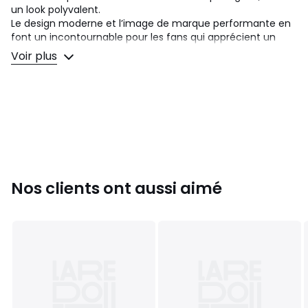
un look polyvalent.
Le design moderne et l’image de marque performante en
font un incontournable pour les fans qui apprécient un
confort stylé.
Voir plus
Détails produit
• Manches courtes
• Col rond avec bande propreté siglée à l'intérieur
• Convient à la pratique sportive
Composition et Entretien
• 55% coton, 36% polyamide, 9% viscose
• Pour l'entretien, merci de vous référer aux indications
Nos clients ont aussi aimé
figurant sur l'étiquette du produit
• Température de repassage forte
• Séchage en tambour faible
• Nettoyage à l'eau
Couleurs
Rouge
Tailles
S, M, L, XL, XXL