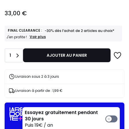
33,00
33,00 €
€.
FINAL CLEARANCE :
-30% dès l’achat de 2 articles au choix*
FINAL
Voir plus
J'en profite !
CLEARANCE
:
-30%
Quantité
1
AJOUTER AU PANIER
dès
l’achat
de
2
articles
Livraison sous 2 à 3 jours
au
choix*
J'en
Livraison à partir de :
1,99 €
profite
!
Essayez gratuitement pendant
30 jours
Puis 19€ / an