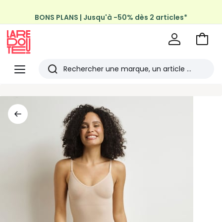
BONS PLANS | Jusqu'à -50% dès 2 articles*
Aller
au
La
panie
Redoute
Menu
Rechercher
Les
derniers
articles
consultés