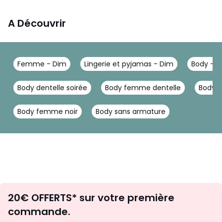
A Découvrir
Femme - Dim
Lingerie et pyjamas - Dim
Body - 
Body dentelle soirée
Body femme dentelle
Body h
Body femme noir
Body sans armature
Envie
20€ OFFERTS* sur votre première
d'inspirations
commande.
et