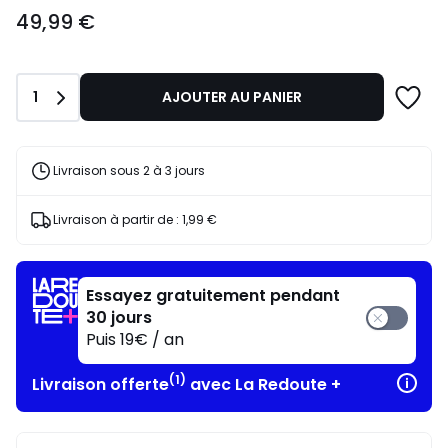
49,99
49,99 €
€.
Quantité
1
AJOUTER AU PANIER
Livraison sous 2 à 3 jours
Livraison à partir de :
1,99 €
Essayez gratuitement pendant
30 jours
Puis 19€ / an
(1)
Livraison offerte
avec La Redoute +