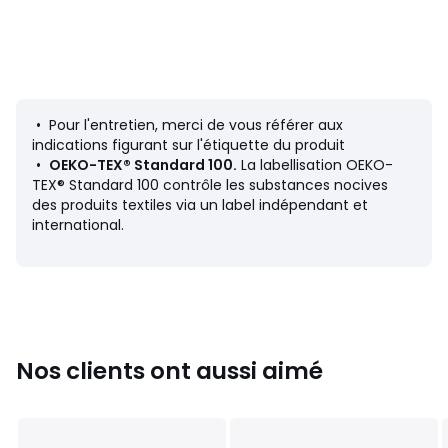
Fiche produit relative aux qualités et caractéristiques
environnementales
• Origine de fabrication (tissage, teinture, impression,
confection) : Chine
• Rejette des microfibres plastiques dans l'environnement
lors du lavage.
• Pour l'entretien, merci de vous référer aux
indications figurant sur l'étiquette du produit
Couleurs
Peau
•
OEKO-TEX® Standard 100.
La labellisation OEKO-
Tailles
36 FR - 34 EU, 38 FR - 36 EU, 40 FR - 38 EU, 42 FR -
TEX® Standard 100 contrôle les substances nocives
40 EU, 44 FR - 42 EU
des produits textiles via un label indépendant et
international.
Nos clients ont aussi aimé