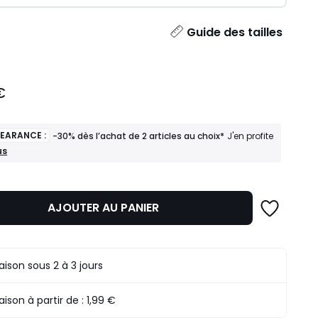
ité
Guide des tailles
€
LEARANCE :
-30% dès l’achat de 2 articles au choix*
J'en profite
us
ANCE
AJOUTER AU PANIER
t
s
raison sous 2 à 3 jours
raison à partir de :
1,99 €