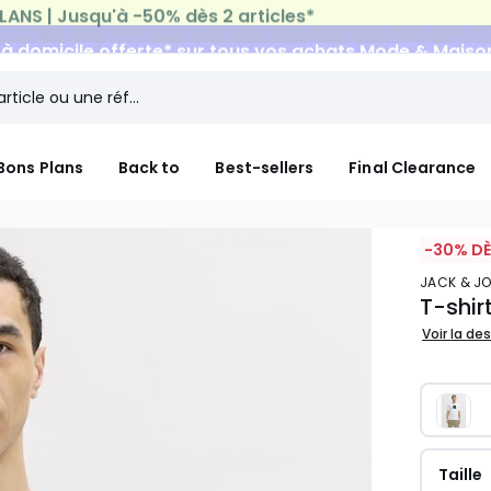
n à domicile offerte*
sur tous vos achats Mode & Maiso
Bons Plans
Back to
Best-sellers
Final Clearance
-30% DÈ
JACK & J
T-shir
Voir la de
Taille