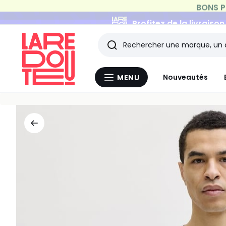
Profitez de la livraiso
Rechercher
Les
Nouveautés
MENU
Menu
derniers
La
Redoute
articles
consultés