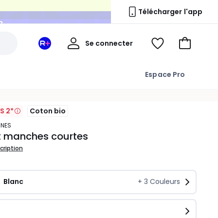
n
Télécharger l'app
Mon
Se connecter
Mon
Voir
Aller
compte
espace
ma
au
La
wishlist
panier
Espace Pro
Redoute
+
S 2*
Coton bio
ONES
t manches courtes
scription
Blanc
+
3
Couleurs