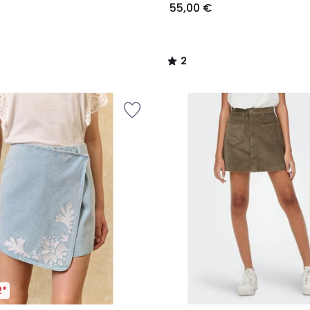
55,00 €
2
/
5
2*