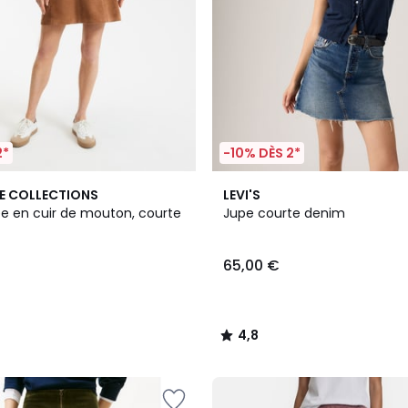
2*
-10% DÈS 2*
2
4,8
E COLLECTIONS
LEVI'S
Couleurs
/ 5
e en cuir de mouton, courte
Jupe courte denim
65,00 €
4,8
/
5