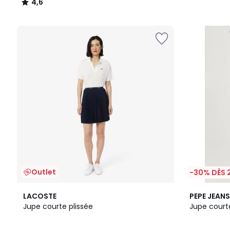
4,6
/
5
Outlet
-30% DÈS 
3
LACOSTE
PEPE JEANS
/
Jupe courte plissée
Jupe courte
5