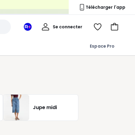
n
Télécharger l'app
Mon
Se connecter
Mon
Voir
Aller
compte
espace
ma
au
La
wishlist
panier
Espace Pro
Redoute
+
Jupe midi