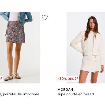
2*
-30% DÈS 2*
2
MORGAN
/
, portefeuille, imprimée
Jupe courte en tweed
5