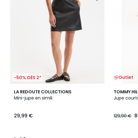
Outlet
-50% DÈS 2*
4,6
LA REDOUTE COLLECTIONS
TOMMY HIL
/ 5
Mini-jupe en simili
Jupe court
29,99 €
8
129,90 €