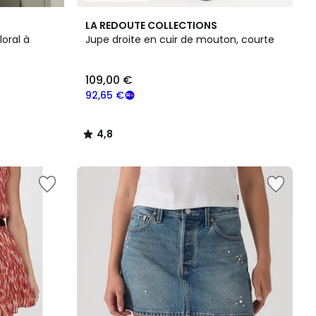
4,8
LA REDOUTE COLLECTIONS
/ 5
oral à
Jupe droite en cuir de mouton, courte
109,00 €
92,65 €
4,8
/
5