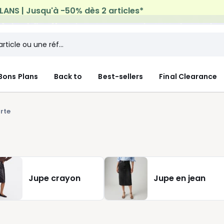
n à domicile offerte*
sur tous vos achats Mode & Maiso
Bons Plans
Back to
Best-sellers
Final Clearance
rte
Jupe crayon
Jupe en jean