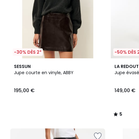
-30% DÈS 2*
-50% DÈS 
5
SESSUN
LA REDOUT
/
Jupe courte en vinyle, ABBY
Jupe évasé
5
195,00 €
149,00 €
5
/
5