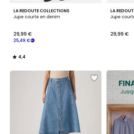
4,4
LA REDOUTE COLLECTIONS
LA REDOUT
/ 5
Jupe courte en denim
Jupe court
29,99
29,99 €
29,99 €
€
souscrivez
25,49 €
à
notre
4,4
programme
/
pour
5
payer
FINAL
à
CLEARANCE
la
place
25,49
€.