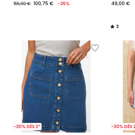
100,75 €
49,00 €
155,00 €
-35%
3
/
5
-30% DÈS 2*
-30% DÈS 