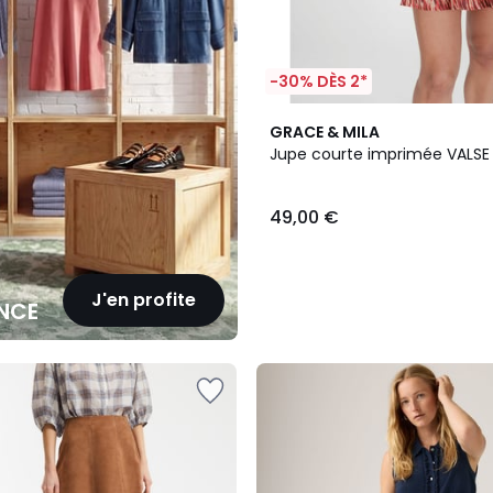
-30% DÈS 2*
GRACE & MILA
Jupe courte imprimée VALSE
49,00 €
J'en profite
NCE