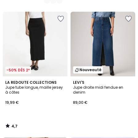
Nouveauté
-50% DÈS 2*
4,7
LA REDOUTE COLLECTIONS
LEVI'S
/ 5
Jupe tube longue, maille jersey
Jupe droite midi fendue en
à côtes
denim
19,99 €
89,00 €
4,7
/
5