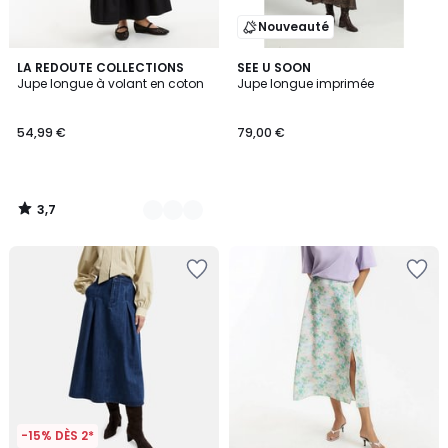
Nouveauté
3,7
2
LA REDOUTE COLLECTIONS
SEE U SOON
/ 5
Jupe longue à volant en coton
Jupe longue imprimée
Couleurs
54,99 €
79,00 €
3,7
/
5
-15% DÈS 2*