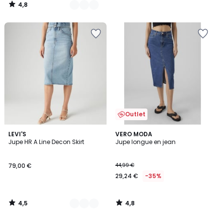
4,8
/
5
Outlet
4,5
4,8
2
LEVI'S
VERO MODA
/ 5
/ 5
Jupe HR A Line Decon Skirt
Jupe longue en jean
Couleurs
79,00 €
44,99 €
29,24 €
-35%
4,5
4,8
/
/
5
5