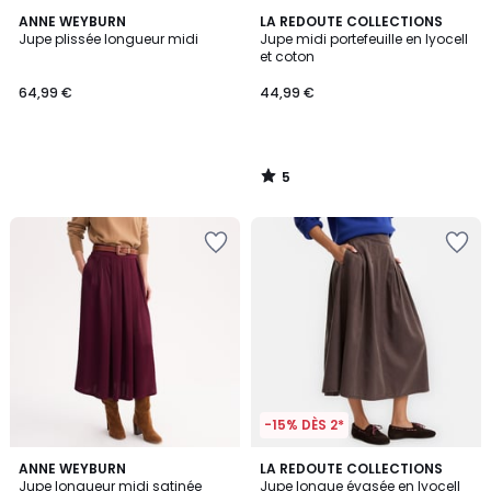
5
ANNE WEYBURN
LA REDOUTE COLLECTIONS
/
Jupe plissée longueur midi
Jupe midi portefeuille en lyocell
5
et coton
64,99 €
44,99 €
5
/
5
-15% DÈS 2*
ANNE WEYBURN
LA REDOUTE COLLECTIONS
Jupe longueur midi satinée
Jupe longue évasée en lyocell