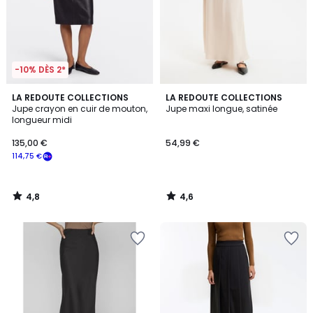
-10% DÈS 2*
4,8
4,6
LA REDOUTE COLLECTIONS
LA REDOUTE COLLECTIONS
/ 5
/ 5
Jupe crayon en cuir de mouton,
Jupe maxi longue, satinée
longueur midi
135,00 €
54,99 €
114,75 €
4,8
4,6
/
/
5
5