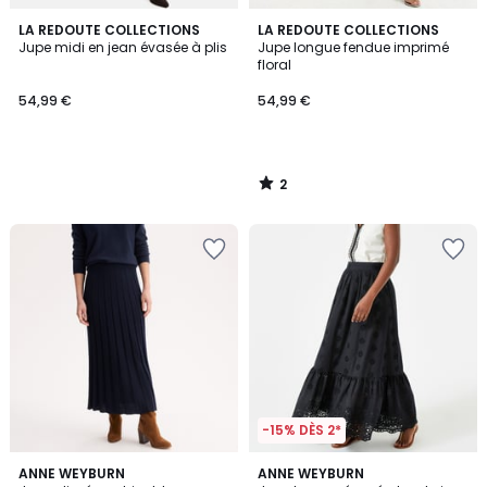
2
LA REDOUTE COLLECTIONS
LA REDOUTE COLLECTIONS
/
Jupe midi en jean évasée à plis
Jupe longue fendue imprimé
5
floral
54,99 €
54,99 €
2
/
5
-15% DÈS 2*
4,4
4,7
2
ANNE WEYBURN
2
ANNE WEYBURN