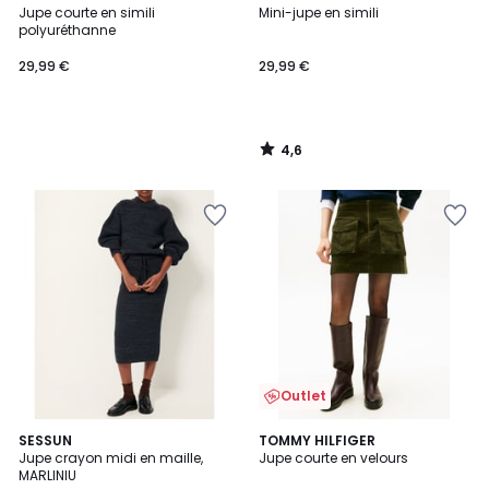
/ 5
Jupe courte en simili
Mini-jupe en simili
polyuréthanne
29,99 €
29,99 €
4,6
/
5
Outlet
SESSUN
TOMMY HILFIGER
Jupe crayon midi en maille,
Jupe courte en velours
MARLINIU