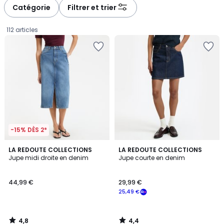
à
à
Catégorie
Filtrer et trier
gauche
droite
112 articles
-15% DÈS 2*
4,8
4,4
LA REDOUTE COLLECTIONS
LA REDOUTE COLLECTIONS
/ 5
/ 5
Jupe midi droite en denim
Jupe courte en denim
44,99
44,99 €
29,99 €
€.
25,49 €
4,8
4,4