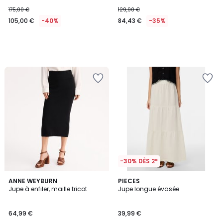
175,00 €
129,90 €
105,00 €
-40%
84,43 €
-35%
-30% DÈS 2*
4,6
ANNE WEYBURN
PIECES
/ 5
Jupe à enfiler, maille tricot
Jupe longue évasée
64,99 €
39,99 €