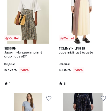
Outlet
Outlet
1
5
SESSUN
TOMMY HILFIGER
/
/
Jupe mi-longue imprimé
Jupe midi rayé évasée
5
5
graphique ADY
165,00 €
189,90 €
107,25 €
-35%
132,93 €
-30%
1
5
/
/
5
5