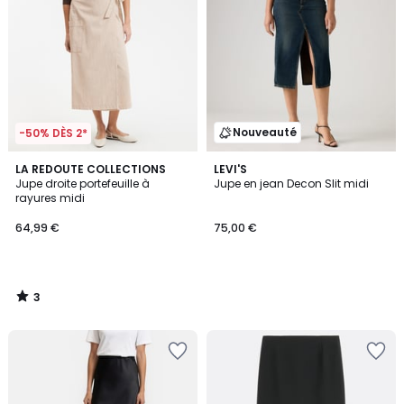
Nouveauté
-50% DÈS 2*
3
LA REDOUTE COLLECTIONS
LEVI'S
/
Jupe droite portefeuille à
Jupe en jean Decon Slit midi
5
rayures midi
64,99 €
75,00 €
3
/
5