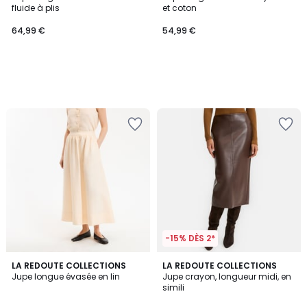
fluide à plis
et coton
64,99 €
54,99 €
-15% DÈS 2*
3
4,7
LA REDOUTE COLLECTIONS
LA REDOUTE COLLECTIONS
/
/ 5
Jupe longue évasée en lin
Jupe crayon, longueur midi, en
5
simili