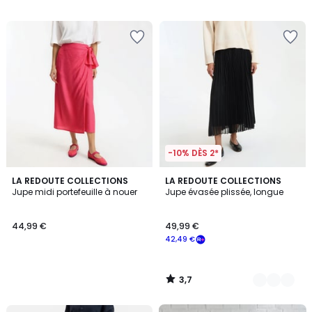
/
/
5
5
-10% DÈS 2*
3,7
LA REDOUTE COLLECTIONS
2
LA REDOUTE COLLECTIONS
/ 5
Jupe midi portefeuille à nouer
Jupe évasée plissée, longue
Couleurs
44,99 €
49,99 €
42,49 €
3,7
/
5
FINAL