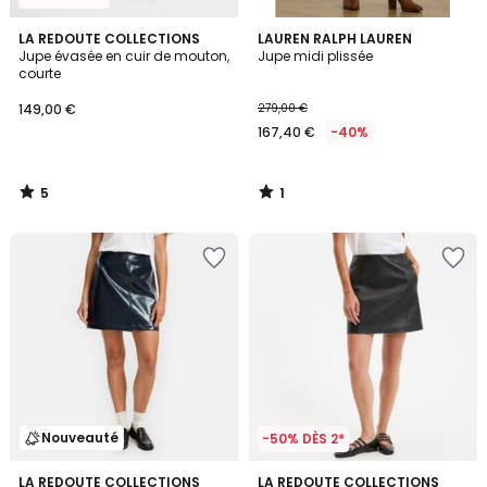
5
1
LA REDOUTE COLLECTIONS
LAUREN RALPH LAUREN
/
/
Jupe évasée en cuir de mouton,
Jupe midi plissée
5
5
courte
149,00 €
279,00 €
167,40 €
-40%
5
1
/
/
5
5
Nouveauté
-50% DÈS 2*
4,6
LA REDOUTE COLLECTIONS
LA REDOUTE COLLECTIONS