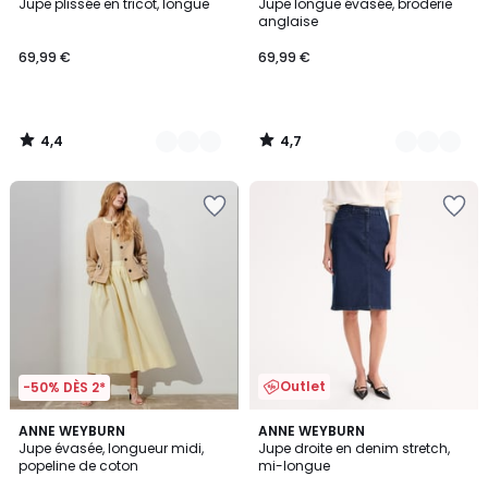
/ 5
/ 5
Jupe plissée en tricot, longue
Jupe longue évasée, broderie
Couleurs
Couleurs
anglaise
69,99 €
69,99 €
4,4
4,7
/
/
5
5
Outlet
-50% DÈS 2*
5
4,5
2
ANNE WEYBURN
ANNE WEYBURN
/
/ 5
Jupe évasée, longueur midi,
Jupe droite en denim stretch,
Couleurs
5
popeline de coton
mi-longue