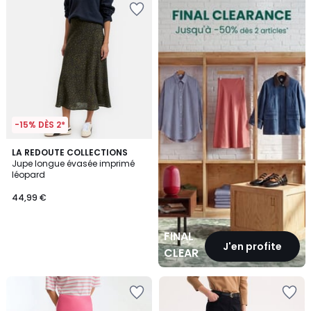
CLEARANCE
-15% DÈS 2*
LA REDOUTE COLLECTIONS
Jupe longue évasée imprimé
léopard
44,99 €
FINAL
J'en profite
CLEARANCE