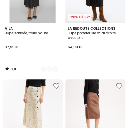
-20% DÈS 2*
3,8
2
VILA
LA REDOUTE COLLECTIONS
/ 5
Jupe satinée, taille haute
Jupe portefeuille midi droite
Couleurs
avec plis
37,99 €
64,99 €
3,8
/
5