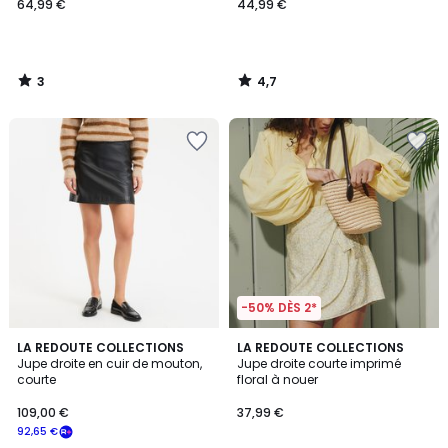
64,99 €
44,99 €
3
4,7
/
/
5
5
-50% DÈS 2*
4,8
LA REDOUTE COLLECTIONS
LA REDOUTE COLLECTIONS
/ 5
Jupe droite en cuir de mouton,
Jupe droite courte imprimé
courte
floral à nouer
109,00 €
37,99 €
92,65 €