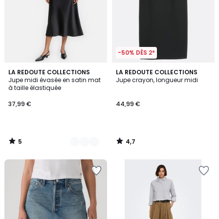
-50% DÈS 2*
5
4,7
3
LA REDOUTE COLLECTIONS
LA REDOUTE COLLECTIONS
/
/ 5
Jupe midi évasée en satin mat
Jupe crayon, longueur midi
Couleurs
5
à taille élastiquée
37,99 €
44,99 €
5
4,7
/
/
5
5