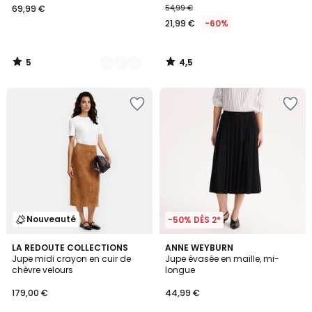
69,99 €
54,99 €
21,99 €
-60%
5
4,5
/
/
5
5
Nouveauté
-50% DÈS 2*
4,1
LA REDOUTE COLLECTIONS
ANNE WEYBURN
/ 5
Jupe midi crayon en cuir de
Jupe évasée en maille, mi-
chèvre velours
longue
179,00 €
44,99 €