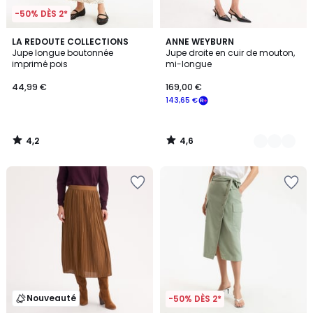
-50% DÈS 2*
4,2
4,6
LA REDOUTE COLLECTIONS
3
ANNE WEYBURN
/ 5
/ 5
Jupe longue boutonnée
Jupe droite en cuir de mouton,
Couleurs
imprimé pois
mi-longue
44,99 €
169,00 €
143,65 €
4,2
4,6
/
/
5
5
Nouveauté
-50% DÈS 2*