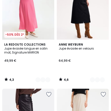
-50% DÈS 2*
4,3
4,6
3
LA REDOUTE COLLECTIONS
2
ANNE WEYBURN
/ 5
/ 5
Jupe évasée longue en satin
Jupe évasée en velours
Couleurs
Couleurs
mat, Signature MARION
49,99 €
64,99 €
4,3
4,6
/
/
5
5