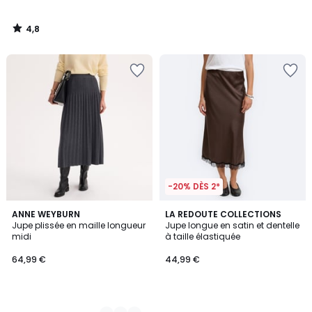
4,8
/
5
-20% DÈS 2*
2
ANNE WEYBURN
LA REDOUTE COLLECTIONS
Jupe plissée en maille longueur
Jupe longue en satin et dentelle
Couleurs
midi
à taille élastiquée
64,99 €
44,99 €