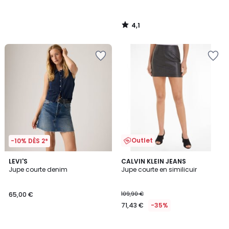
4,1
/
5
Outlet
-10% DÈS 2*
4,8
2
LEVI'S
CALVIN KLEIN JEANS
/ 5
Jupe courte denim
Jupe courte en similicuir
Couleurs
65,00 €
109,90 €
71,43 €
-35%