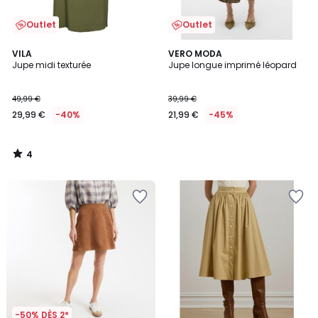
Outlet
Outlet
4
VILA
VERO MODA
/
Jupe midi texturée
Jupe longue imprimé léopard
5
49,99 €
39,99 €
29,99 €
-40%
21,99 €
-45%
4
/
5
-50% DÈS 2*