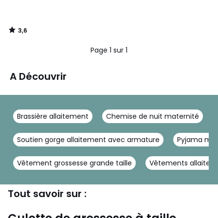
3,6
/
5
Page 1 sur 1
A Découvrir
Brassière allaitement
Chemise de nuit maternité
Soutien gorge allaitement avec armature
Pyjama mat
Vêtement grossesse grande taille
Vêtements allaitem
Tout savoir sur :