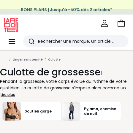
BONS PLANS | Jusqu'à -50% dès 2 articles*
Profitez de la livraison à domicile offerte*
sur tous vos achats Mode & Maison
Aller
au
La
panie
Redoute
Menu
Rechercher
Les
...
derniers
Lingerie maternité
Culotte
Culotte de grossesse
articles
1
consultés
Pendant la grossesse, votre corps évolue au rythme de votre
quotidien. La culotte de grossesse s’impose alors comme un
produit essentiel pour rester à l’aise du matin au soir, sans y
Lire plus
penser. Chez La Redoute, nous sélectionnons des modèles
pensés pour accompagner chaque femme dans ses
Pyjama, chemise
Soutien gorge
mouvements, au travail comme à la maison. La coupe est
de nuit
étudiée pour suivre les variations de taille tout en restant bien
en place. Vous profitez d’un maintien équilibré, sans