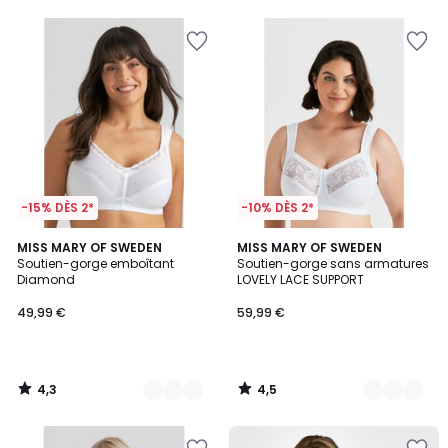
5
5
-15% DÈS 2*
-10% DÈS 2*
4,3
4,5
3
MISS MARY OF SWEDEN
3
MISS MARY OF SWEDEN
/ 5
/ 5
Soutien-gorge emboîtant
Soutien-gorge sans armatures
Couleurs
Couleurs
Diamond
LOVELY LACE SUPPORT
49,99 €
59,99 €
4,3
4,5
/
/
5
5