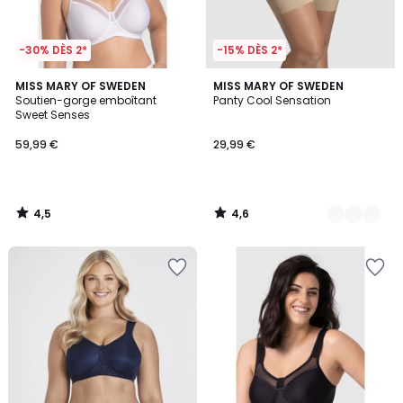
-30% DÈS 2*
-15% DÈS 2*
4,5
4,6
MISS MARY OF SWEDEN
3
MISS MARY OF SWEDEN
/ 5
/ 5
Soutien-gorge emboîtant
Panty Cool Sensation
Couleurs
Sweet Senses
59,99 €
29,99 €
4,5
4,6
/
/
5
5