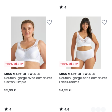
4
/
5
-15% DÈS 2*
-15% DÈS 2*
4
4,6
MISS MARY OF SWEDEN
2
MISS MARY OF SWEDEN
/
/ 5
Soutien-gorge avec armatures
Soutien-gorge sans armatures
Couleurs
5
Cotton Simple
Lace Dreams
59,99 €
54,99 €
4
4,6
/
/