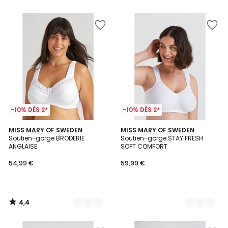
5
5
-10% DÈS 2*
-10% DÈS 2*
4,4
2
MISS MARY OF SWEDEN
3
MISS MARY OF SWEDEN
/ 5
Soutien-gorge BRODERIE
Soutien-gorge STAY FRESH
Couleurs
Couleurs
ANGLAISE
SOFT COMFORT
54,99 €
59,99 €
4,4
/
5