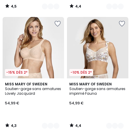
4,5
4,4
/
/
5
5
-15% DÈS 2*
-10% DÈS 2*
4,3
4,4
2
MISS MARY OF SWEDEN
2
MISS MARY OF SWEDEN
/ 5
/ 5
Soutien-gorge sans armatures
Soutien-gorge sans armatures
Couleurs
Couleurs
Lovely Jacquard
imprimé Fauna
54,99 €
54,99 €
4,3
4,4
/
/