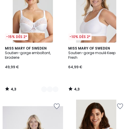
-15% DÈS 2*
-10% DÈS 2*
4,3
4,3
2
MISS MARY OF SWEDEN
MISS MARY OF SWEDEN
/ 5
/ 5
Soutien-gorge emboîtant,
Soutien-gorge moulé Keep
Couleurs
broderie
Fresh
49,99 €
64,99 €
4,3
4,3
/
/
5
5