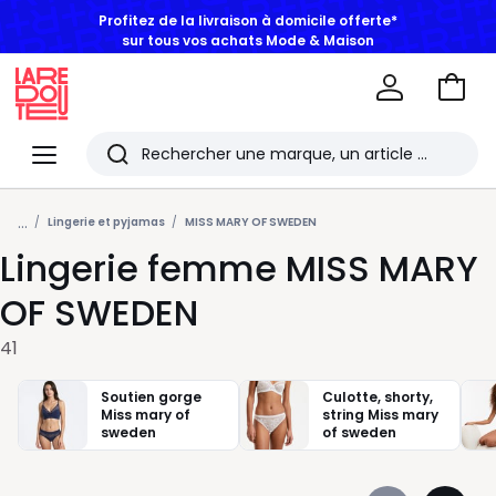
sur tous vos achats Mode & Maison
Aller
au
La
panie
Redoute
Menu
Rechercher
Les
...
derniers
Lingerie et pyjamas
MISS MARY OF SWEDEN
Lingerie femme MISS MARY
articles
consultés
OF SWEDEN
41
Soutien gorge
Culotte, shorty,
Miss mary of
string Miss mary
sweden
of sweden