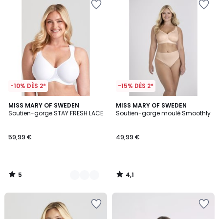
-10% DÈS 2*
-15% DÈS 2*
5
4,1
2
MISS MARY OF SWEDEN
MISS MARY OF SWEDEN
/
/ 5
Soutien-gorge STAY FRESH LACE
Soutien-gorge moulé Smoothly
Couleurs
5
59,99 €
49,99 €
5
4,1
/
/
5
5