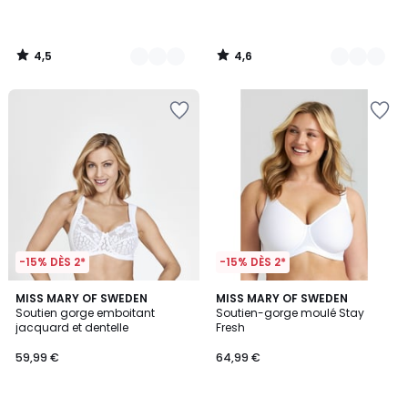
4,5
4,6
/
/
5
5
-15% DÈS 2*
-15% DÈS 2*
4,5
4,4
6
MISS MARY OF SWEDEN
5
MISS MARY OF SWEDEN
/ 5
/ 5
Soutien gorge emboitant
Soutien-gorge moulé Stay
Couleurs
Couleurs
jacquard et dentelle
Fresh
59,99 €
64,99 €