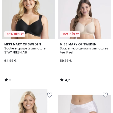
-10% DÈS 2*
-15% DÈS 2*
5
4,7
MISS MARY OF SWEDEN
MISS MARY OF SWEDEN
/
/ 5
Soutien-gorge à armature
Soutien-gorge sans armatures
5
STAY FRESH AIR
Feel Fresh
64,99 €
59,99 €
5
4,7
/
/
5
5