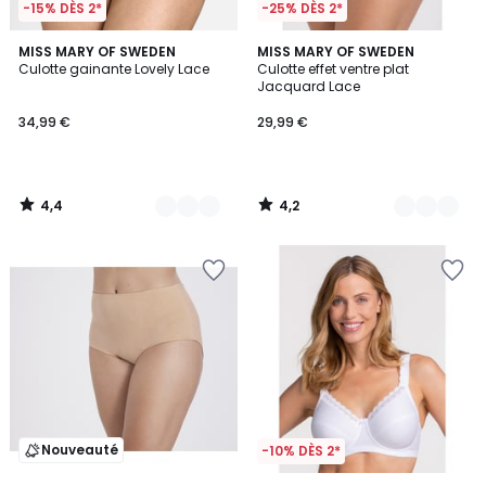
-15% DÈS 2*
-25% DÈS 2*
4,4
4,2
2
MISS MARY OF SWEDEN
2
MISS MARY OF SWEDEN
/ 5
/ 5
Culotte gainante Lovely Lace
Culotte effet ventre plat
Couleurs
Couleurs
Jacquard Lace
34,99 €
29,99 €
4,4
4,2
/
/
5
5
Nouveauté
-10% DÈS 2*