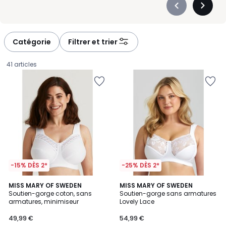
Précédent
Suivan
-
-
défiler
défiler
à
à
Catégorie
Filtrer et trier
gauche
droite
41 articles
-15% DÈS 2*
-25% DÈS 2*
4,5
4,6
6
MISS MARY OF SWEDEN
5
MISS MARY OF SWEDEN
/ 5
/ 5
Soutien-gorge coton, sans
Soutien-gorge sans armatures
Couleurs
Couleurs
armatures, minimiseur
Lovely Lace
49,99
49,99 €
54,99 €
€.