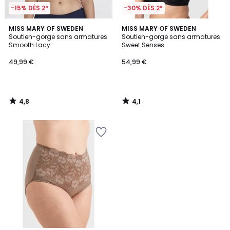
-15% DÈS 2*
-30% DÈS 2*
4,8
4,1
MISS MARY OF SWEDEN
MISS MARY OF SWEDEN
/ 5
/ 5
Soutien-gorge sans armatures
Soutien-gorge sans armatures
Smooth Lacy
Sweet Senses
49,99 €
54,99 €
4,8
4,1
/
/
5
5