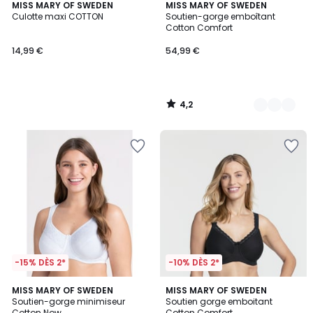
4,2
MISS MARY OF SWEDEN
2
MISS MARY OF SWEDEN
/ 5
Culotte maxi COTTON
Soutien-gorge emboîtant
Couleurs
Cotton Comfort
14,99 €
54,99 €
4,2
/
5
-15% DÈS 2*
-10% DÈS 2*
4,5
4,6
MISS MARY OF SWEDEN
MISS MARY OF SWEDEN
/ 5
/ 5
Soutien-gorge minimiseur
Soutien gorge emboitant
Cotton Now
Cotton Comfort