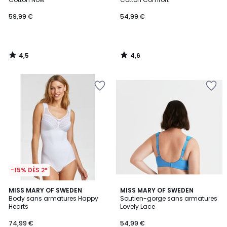
59,99 €
54,99 €
4,5
4,6
/
/
5
5
-15% DÈS 2*
4,4
4,6
MISS MARY OF SWEDEN
MISS MARY OF SWEDEN
/ 5
/ 5
Body sans armatures Happy
Soutien-gorge sans armatures
Hearts
Lovely Lace
74,99 €
54,99 €