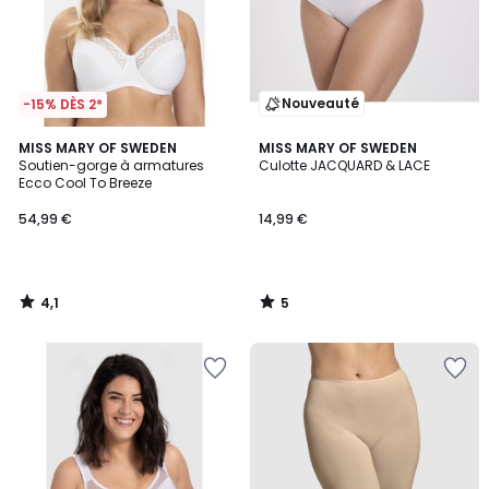
Nouveauté
-15% DÈS 2*
4,1
5
MISS MARY OF SWEDEN
MISS MARY OF SWEDEN
/ 5
/
Soutien-gorge à armatures
Culotte JACQUARD & LACE
5
Ecco Cool To Breeze
54,99 €
14,99 €
4,1
5
/
/
5
5