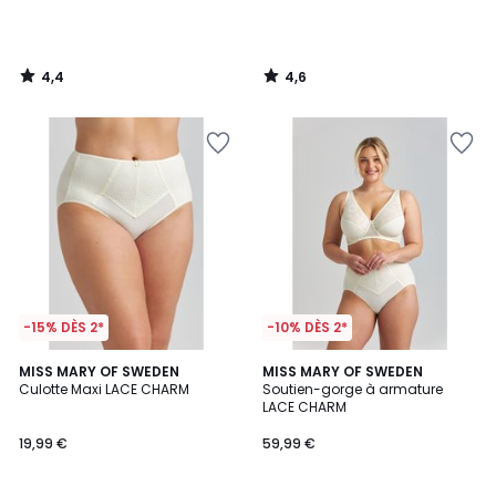
4,4
4,6
/
/
5
5
-15% DÈS 2*
-10% DÈS 2*
4
MISS MARY OF SWEDEN
MISS MARY OF SWEDEN
/
Culotte Maxi LACE CHARM
Soutien-gorge à armature
5
LACE CHARM
19,99 €
59,99 €