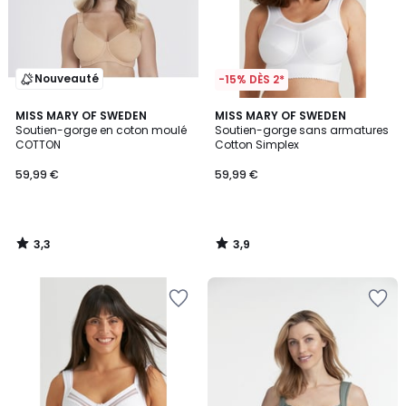
Nouveauté
-15% DÈS 2*
3,3
3,9
MISS MARY OF SWEDEN
MISS MARY OF SWEDEN
/ 5
/ 5
Soutien-gorge en coton moulé
Soutien-gorge sans armatures
COTTON
Cotton Simplex
59,99 €
59,99 €
3,3
3,9
/
/
5
5