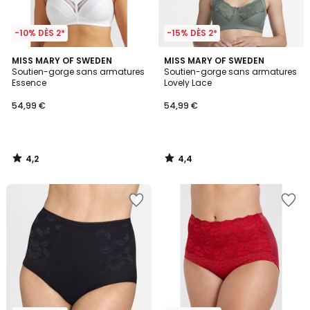
-10% DÈS 2*
-15% DÈS 2*
4,2
4,4
MISS MARY OF SWEDEN
MISS MARY OF SWEDEN
/ 5
/ 5
Soutien-gorge sans armatures
Soutien-gorge sans armatures
Essence
Lovely Lace
54,99 €
54,99 €
4,2
4,4
/
/
5
5