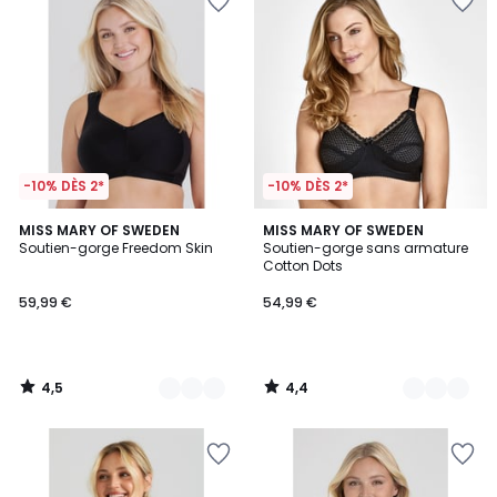
-10% DÈS 2*
-10% DÈS 2*
4,5
4,4
2
MISS MARY OF SWEDEN
3
MISS MARY OF SWEDEN
/ 5
/ 5
Soutien-gorge Freedom Skin
Soutien-gorge sans armature
Couleurs
Couleurs
Cotton Dots
59,99 €
54,99 €
4,5
4,4
/
/
5
5