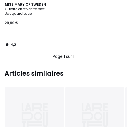
4,2
MISS MARY OF SWEDEN
/ 5
Culotte effet ventre plat
Jacquard Lace
29,99 €
4,2
/
5
Page 1 sur 1
Articles similaires