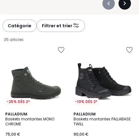
Précédent
Suivan
-
-
défiler
défiler
à
à
Catégorie
Filtrer et trier
gauche
droite
35 articles
-25% DÈS 2*
-10% DÈS 2*
4,7
4
3
PALLADIUM
2
PALLADIUM
/ 5
/
Baskets montantes MONO
Baskets montantes PALLABASE
Couleurs
Couleurs
5
CHROME
TWILL
75,00
75,00 €
90,00 €
€.