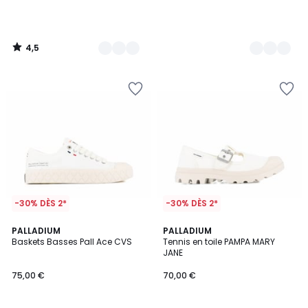
4,5
/
5
-30% DÈS 2*
-30% DÈS 2*
3
4,8
2
PALLADIUM
2
PALLADIUM
/
/ 5
Baskets Basses Pall Ace CVS
Tennis en toile PAMPA MARY
Couleurs
Couleurs
5
JANE
75,00 €
70,00 €