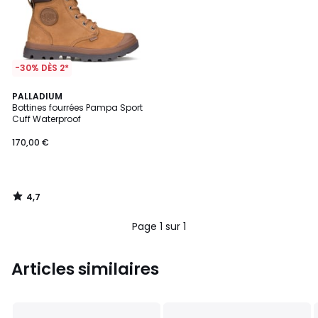
-30% DÈS 2*
4,7
PALLADIUM
/ 5
Bottines fourrées Pampa Sport
Cuff Waterproof
170,00 €
4,7
/
5
Page 1 sur 1
Articles similaires