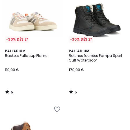
-30% DÈS 2*
-30% DÈS 2*
5
5
PALLADIUM
PALLADIUM
/
/
Baskets Pallacup Flame
Bottines fourrées Pampa Sport
5
5
Cuff Waterproof
110,00 €
170,00 €
5
5
/
/
5
5