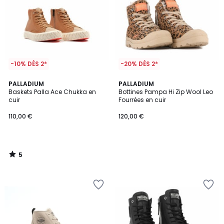
-10% DÈS 2*
-20% DÈS 2*
5
PALLADIUM
PALLADIUM
/
Baskets Palla Ace Chukka en
Bottines Pampa Hi Zip Wool Leo
5
cuir
Fourrées en cuir
110,00 €
120,00 €
5
/
5