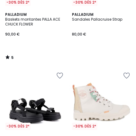
-30% DÈS 2*
-30% DÈS 2*
5
PALLADIUM
PALLADIUM
/
Baskets montantes PALLA ACE
Sandales Pallacruise Strap
5
CHUCK FLOWER
90,00 €
80,00 €
5
/
5
-30% DÈS 2*
-30% DÈS 2*