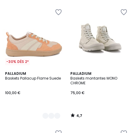
5
5
-30% DÈS 2*
4,7
2
PALLADIUM
PALLADIUM
/ 5
Baskets Pallacup Flame Suede
Baskets montantes MONO
Couleurs
CHROME
100,00 €
75,00 €
4,7
/
5