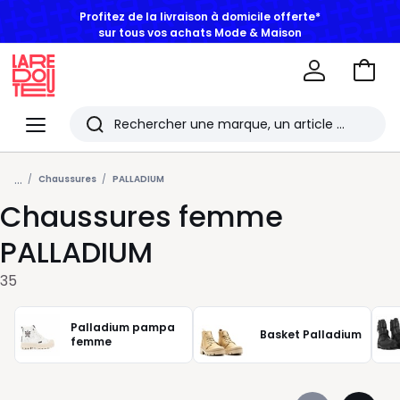
Profitez de la livraison à domicile offerte*
sur tous vos achats Mode & Maison
Aller
au
La
panie
Redoute
Menu
Rechercher
Les
...
derniers
Chaussures
PALLADIUM
Chaussures femme
articles
consultés
PALLADIUM
35
Palladium pampa
Basket Palladium
femme