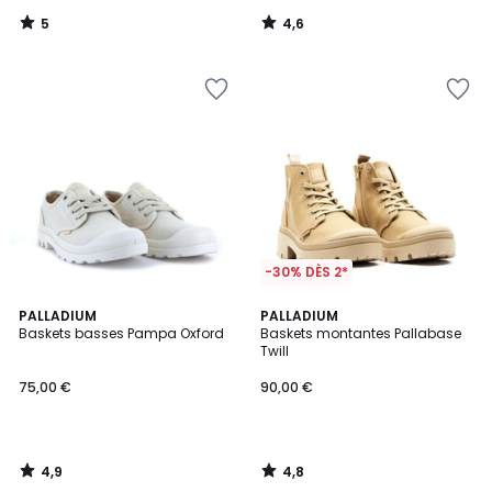
5
4,6
/
/
5
5
-30% DÈS 2*
4,9
4,8
PALLADIUM
PALLADIUM
/ 5
/ 5
Baskets basses Pampa Oxford
Baskets montantes Pallabase
Twill
75,00 €
90,00 €
4,9
4,8
/
/