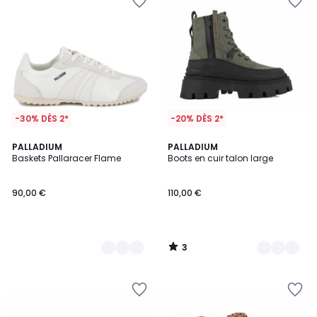
-30% DÈS 2*
-20% DÈS 2*
3
3
PALLADIUM
2
PALLADIUM
/
Baskets Pallaracer Flame
Boots en cuir talon large
Couleurs
Couleurs
5
90,00 €
110,00 €
3
/
5