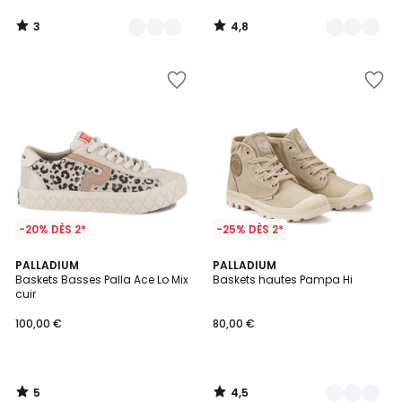
3
4,8
/
/
5
5
-20% DÈS 2*
-25% DÈS 2*
5
4,5
PALLADIUM
2
PALLADIUM
/
/ 5
Baskets Basses Palla Ace Lo Mix
Baskets hautes Pampa Hi
Couleurs
5
cuir
100,00 €
80,00 €
5
4,5
/
/