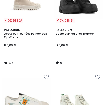
-10% DÈS 2*
-10% DÈS 2*
4,8
5
PALLADIUM
PALLADIUM
/ 5
/
Boots cuir fourrées Pallashock
Boots cuir Pallarise Ranger
5
Zip Warm
120,00 €
140,00 €
4,8
5
/
/
5
5