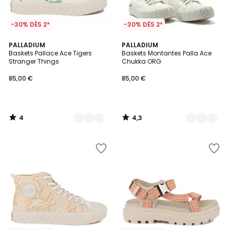
-30% DÈS 2*
-30% DÈS 2*
4
4,3
3
PALLADIUM
4
PALLADIUM
/
/ 5
Baskets Pallace Ace Tigers
Baskets Montantes Palla Ace
Couleurs
Couleurs
5
Stranger Things
Chukka ORG
85,00 €
85,00 €
4
4,3
/
/
5
5