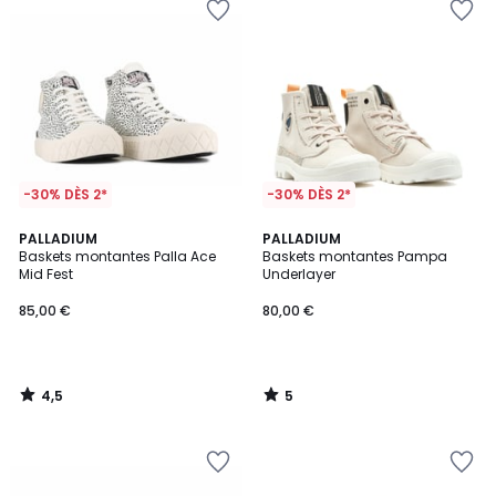
-30% DÈS 2*
-30% DÈS 2*
4,5
5
PALLADIUM
PALLADIUM
/ 5
/
Baskets montantes Palla Ace
Baskets montantes Pampa
5
Mid Fest
Underlayer
85,00 €
80,00 €
4,5
5
/
/
5
5