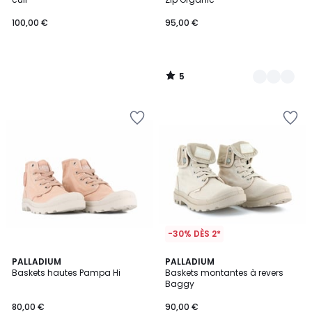
100,00 €
95,00 €
5
/
5
-30% DÈS 2*
4,5
2
PALLADIUM
2
PALLADIUM
/ 5
Baskets hautes Pampa Hi
Baskets montantes à revers
Couleurs
Couleurs
Baggy
80,00 €
90,00 €