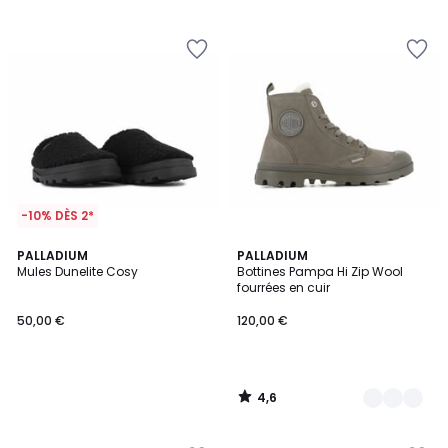
5
5
-10% DÈS 2*
4,6
PALLADIUM
2
PALLADIUM
/ 5
Mules Dunelite Cosy
Bottines Pampa Hi Zip Wool
Couleurs
fourrées en cuir
50,00 €
120,00 €
4,6
/
5