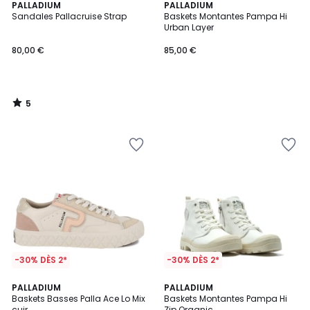
5
PALLADIUM
PALLADIUM
/
Sandales Pallacruise Strap
Baskets Montantes Pampa Hi
5
Urban Layer
80,00 €
85,00 €
5
/
5
-30% DÈS 2*
-30% DÈS 2*
5
PALLADIUM
2
PALLADIUM
/
Baskets Basses Palla Ace Lo Mix
Baskets Montantes Pampa Hi
Couleurs
5
cuir
Zip Organic