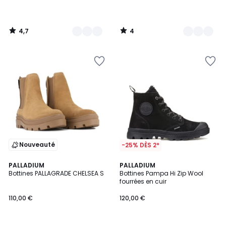
4,7
4
/
/
5
5
Nouveauté
-25% DÈS 2*
5
4,6
PALLADIUM
PALLADIUM
/
/ 5
Bottines PALLAGRADE CHELSEA S
Bottines Pampa Hi Zip Wool
5
fourrées en cuir
110,00 €
120,00 €