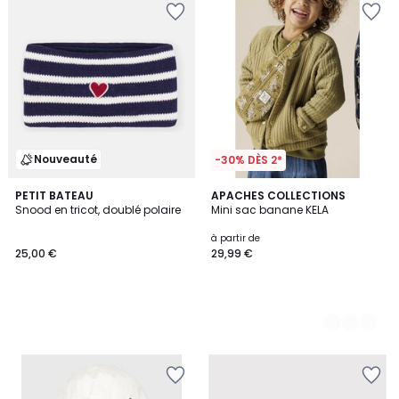
Nouveauté
-30% DÈS 2*
PETIT BATEAU
2
APACHES COLLECTIONS
Snood en tricot, doublé polaire
Mini sac banane KELA
Couleurs
à partir de
25,00 €
29,99 €