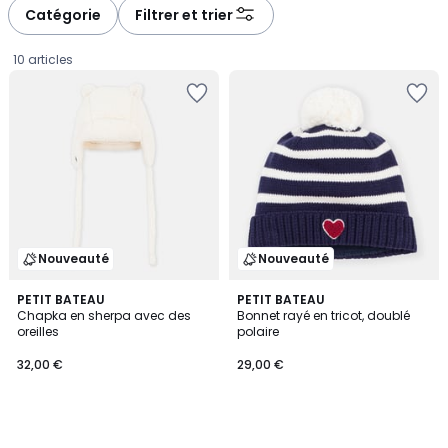
à
à
Catégorie
Filtrer et trier
gauche
droite
10 articles
Nouveauté
Nouveauté
PETIT BATEAU
PETIT BATEAU
Chapka en sherpa avec des
Bonnet rayé en tricot, doublé
oreilles
polaire
32,00
32,00 €
29,00 €
€.