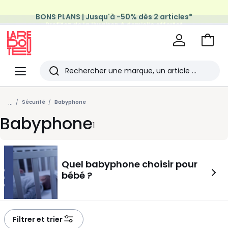
BONS PLANS | Jusqu'à -50% dès 2 articles*
Profitez de la livraison à domicile offerte*
sur tous vos achats Mode & Maison
Aller
au
La
panie
Redoute
Menu
Rechercher
Les
...
derniers
Sécurité
Babyphone
Babyphone
articles
1
consultés
Quel babyphone choisir pour
bébé ?
Filtrer et trier