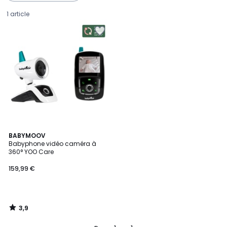
1 article
3,9
BABYMOOV
/ 5
Babyphone vidéo caméra à
360° YOO Care
159,99
159,99 €
€.
3,9
/
5