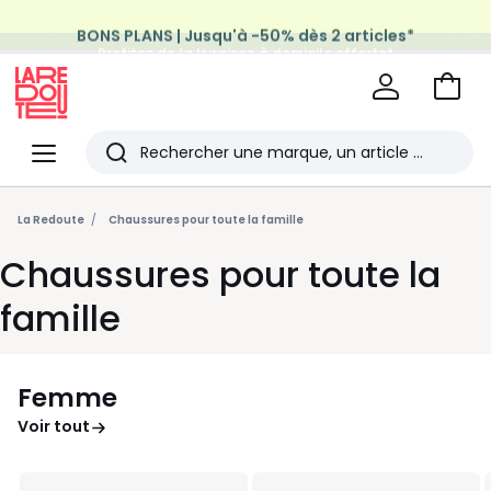
BONS PLANS | Jusqu'à -50% dès 2 articles*
Profitez de la livraison à domicile offerte*
sur tous vos achats Mode & Maison
Aller
au
La
panie
Redoute
Menu
Rechercher
Les
derniers
La Redoute
Chaussures pour toute la famille
articles
Chaussures pour toute la
consultés
famille
Femme
Voir tout