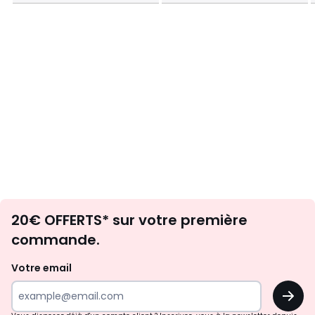
Envie
20€ OFFERTS* sur votre première
d'inspirations
commande.
et
de
Votre email
surprises?
OK
!