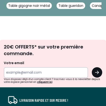
Table gigogne noir métal
Table gueridon
Canapé 
Envie
20€ OFFERTS* sur votre première
d'inspirations
commande.
et
de
Votre email
surprises?
OK
!
Vous disposez déjà d'un compte client ? Inscrivez-vous à la newsletter depuis
votre espace personnel en
cliquant ici
LIVRAISON RAPIDE ET SUR MESURE !