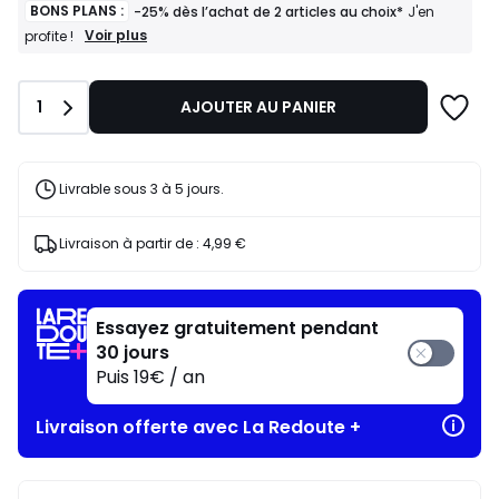
BONS PLANS :
-25% dès l’achat de 2 articles au choix*
J'en
BONS
Voir plus
profite !
PLANS
:
-25%
Quantité
1
AJOUTER AU PANIER
dès
l’achat
de
2
articles
Livrable sous 3 à 5 jours.
au
choix*
J'en
Livraison à partir de :
4,99 €
profite
!
Essayez gratuitement pendant
30 jours
Puis 19€ / an
Livraison offerte avec La Redoute +