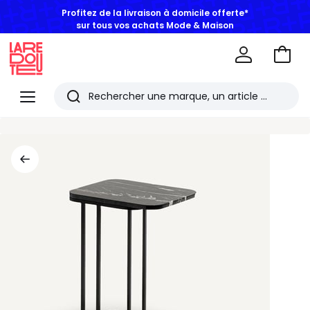
Profitez de la livraison à domicile offerte*
sur tous vos achats Mode & Maison
Aller
au
La
panie
Redoute
Menu
Rechercher
Les
derniers
articles
consultés