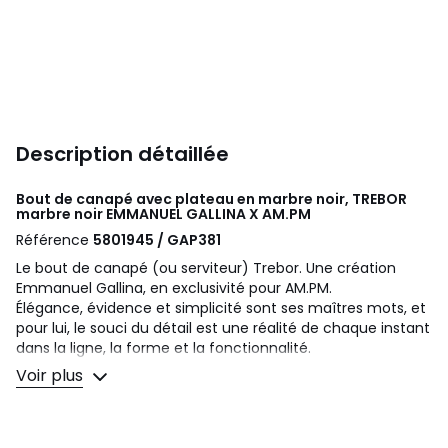
Description détaillée
Bout de canapé avec plateau en marbre noir, TREBOR
marbre noir
EMMANUEL GALLINA X AM.PM
Référence
5801945 / GAP381
Le bout de canapé (ou serviteur) Trebor. Une création
Emmanuel Gallina, en exclusivité pour AM.PM.
Élégance, évidence et simplicité sont ses maîtres mots, et
pour lui, le souci du détail est une réalité de chaque instant
dans la ligne, la forme et la fonctionnalité.
Il fait partie des éléments nomades et multi-usages pour
Voir plus
accompagner votre canapé.
Cet article a reçu le label VIA2015 (valorisation de
l'innovation dans l'ameublement).