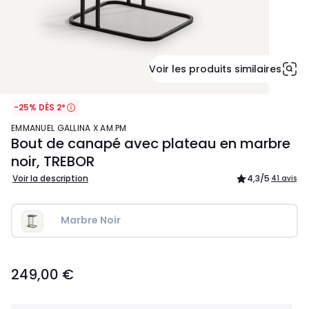
Voir les produits similaires
-25% DÈS 2*
EMMANUEL GALLINA X AM.PM
Bout de canapé avec plateau en marbre
noir, TREBOR
Voir la description
4,3
/5
41 avis
Marbre Noir
249,00
249,00 €
€.