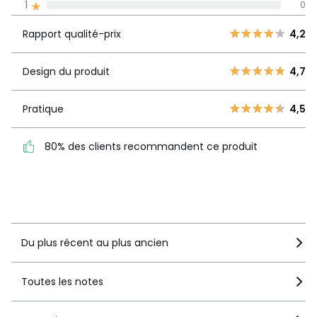
1
0
La Redoute s'engage
Rapport
5
24
4,2
Rapport qualité-prix
4,2
qualité-prix
4
10
3
3
Design du produit
4,7
Design du
4,7
2
4
produit
1
0
Pratique
4,5
Pratique
4,5
80% des clients recommandent ce produit
80% des clients
recommandent ce produit
Voir le détail de la note
Du plus récent au plus ancien
Toutes les notes