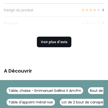
Design du produit
4
Pratique
5
Voir plus d'avis
A Découvrir
Table, chaise - Emmanuel Gallina X Am.Pm
Bout de c
Table d'appoint métal noir
Lot de 2 bout de canapé