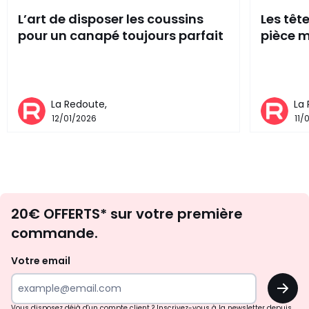
L’art de disposer les coussins
Les têt
pour un canapé toujours parfait
pièce m
La Redoute,
La
12/01/2026
11/
Envie
20€ OFFERTS* sur votre première
d'inspirations
commande.
et
de
Votre email
surprises?
OK
!
Vous disposez déjà d'un compte client ? Inscrivez-vous à la newsletter depuis