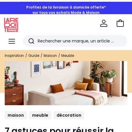
Profitez de la livraison à domicile offerte*
sur tous vos achats Mode & Maison
Aller
au
La
panie
Redoute
Menu
Rechercher
Les
Inspiration
Guide
Maison
Meuble
derniers
articles
consultés
maison
meuble
décoration
7 astuces pour réussir la