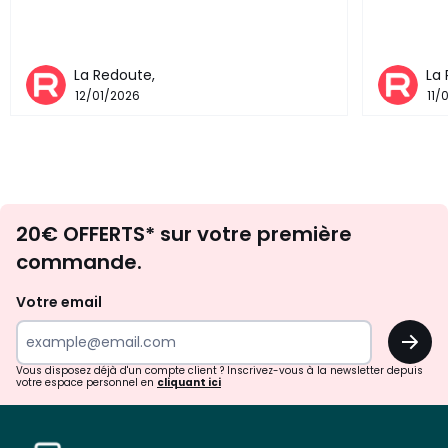
La Redoute,
La
12/01/2026
11/
Envie
20€ OFFERTS* sur votre première
d'inspirations
commande.
et
de
Votre email
surprises?
OK
!
Vous disposez déjà d'un compte client ? Inscrivez-vous à la newsletter depuis
votre espace personnel en
cliquant ici