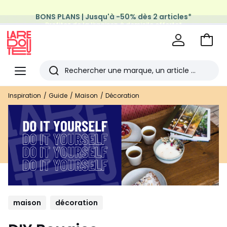
BONS PLANS | Jusqu'à -50% dès 2 articles*
Profitez de la livraison à domicile offerte*
sur tous vos achats Mode & Maison
Aller
au
La
panie
Redoute
Menu
Rechercher
Les
Inspiration
Guide
Maison
Décoration
derniers
articles
consultés
maison
décoration