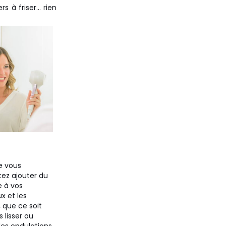
 à friser... rien
e vous
tez ajouter du
 à vos
x et les
, que ce soit
s lisser ou