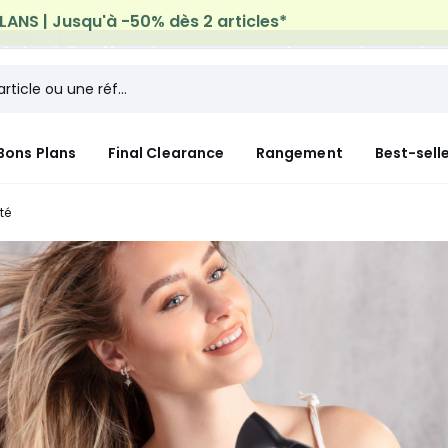
n à domicile offerte*
sur tous vos achats Mode & Maiso
Bons Plans
Final Clearance
Rangement
Best-sell
té