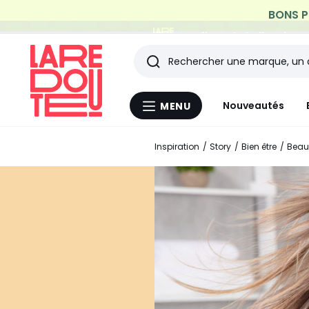
Profitez de la livraiso
Rechercher
Les
Nouveautés
MENU
Menu
derniers
La
Redoute
Inspiration
Story
Bien être
Beau
articles
consultés