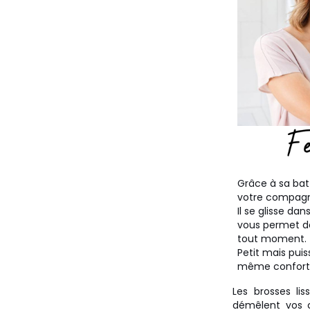
Grâce à sa batt
votre compagn
Il se glisse da
vous permet de
tout moment.
Petit mais puis
même confort q
Les brosses li
démêlent vos c