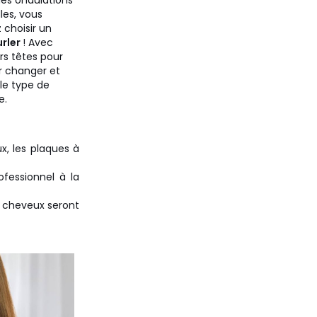
des ondulations
les, vous
 choisir un
urler
! Avec
rs têtes pour
r changer et
 le type de
e.
x, les plaques à
ofessionnel à la
s cheveux seront