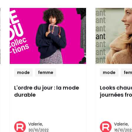
mode
femme
mode
fe
L'ordre du jour : la mode
Looks chau
durable
journées fr
Valerie,
Valerie,
30/10/2022
16/10/202