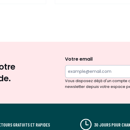
Envie
d'inspirations
et
Votre email
otre
de
surprises?
de.
Vous disposez déjà d'un compte cl
newsletter depuis votre espace p
ETOURS GRATUITS ET RAPIDES
30 JOURS POUR CHAN