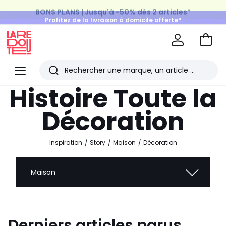
BONS PLANS | Jusqu'à -50% dès 2 articles*
Profitez de la livraison à domicile offerte*
sur tous vos achats Mode & Maison
Aller
au
La
panie
Redoute
Menu
Rechercher
Les
Histoire Toute la
derniers
Décoration
articles
consultés
Inspiration
Story
Maison
Décoration
Maison
Derniers articles parus