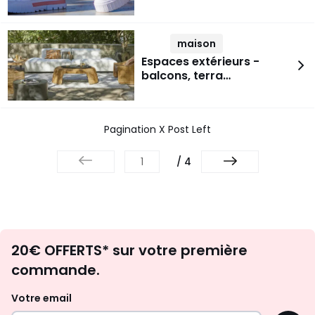
maison
Espaces extérieurs -
balcons, terra…
Pagination X Post Left
/ 4
Envie
20€ OFFERTS* sur votre première
d'inspirations
commande.
et
de
Votre email
surprises?