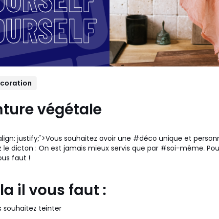
coration
nture végétale
align: justify;">Vous souhaitez avoir une #déco unique et personne
 le dicton : On est jamais mieux servis que par #soi-même. Pou
ous faut !
a il vous faut :
 souhaitez teinter