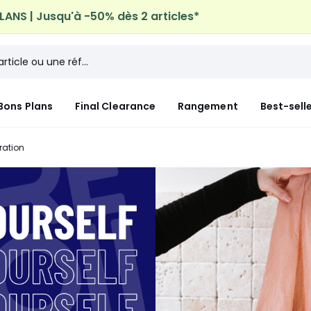
ANS | Jusqu'à -50% dès 2 articles*
n à domicile offerte*
sur tous vos achats Mode & Maiso
Bons Plans
Final Clearance
Rangement
Best-sell
ration