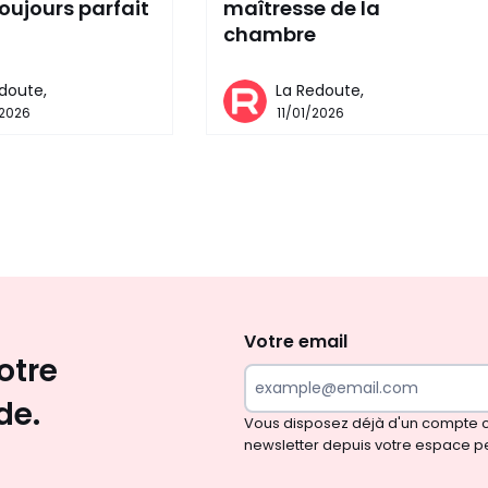
oujours parfait
maîtresse de la
chambre
doute,
La Redoute,
/2026
11/01/2026
Envie
d'inspirations
et
Votre email
otre
de
surprises?
de.
Vous disposez déjà d'un compte cl
newsletter depuis votre espace p