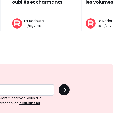
oubliés et charmants
les volume
La Redoute,
La Redou
10/01/2026
9/01/202
OK
!
ient ? Inscrivez-vous à la
ersonnel en
cliquant ici