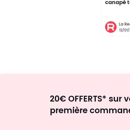
canapé t
La Re
12/01
20€ OFFERTS* sur v
première comman