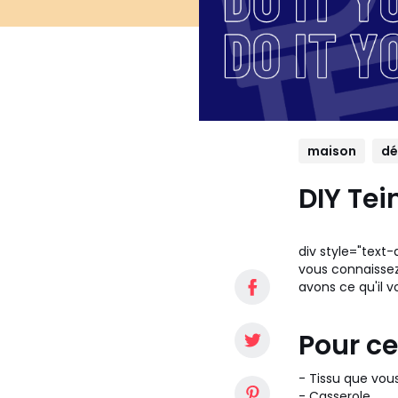
maison
dé
DIY Tei
div style="text-
vous connaissez
avons ce qu'il v
Pour cel
- Tissu que vous
- Casserole