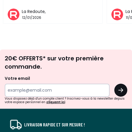
La Redoute,
La
12/01/2026
11/
Envie
20€ OFFERTS* sur votre première
d'inspirations
commande.
et
de
Votre email
surprises?
OK
!
Vous disposez déjà d'un compte client ? Inscrivez-vous à la newsletter depuis
votre espace personnel en
cliquant ici
LIVRAISON RAPIDE ET SUR MESURE !