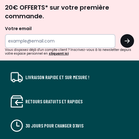
Envie
20€ OFFERTS* sur votre première
d'inspirations
commande.
et
de
Votre email
surprises?
OK
!
Vous disposez déjà d'un compte client ? Inscrivez-vous à la newsletter depuis
votre espace personnel en
cliquant ici
LIVRAISON RAPIDE ET SUR MESURE !
RETOURS GRATUITS ET RAPIDES
30 JOURS POUR CHANGER D'AVIS