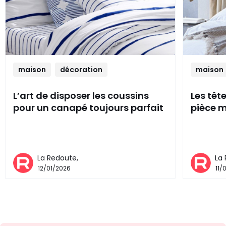
maison
décoration
maison
L’art de disposer les coussins
Les têt
pour un canapé toujours parfait
pièce m
La Redoute,
La
12/01/2026
11/