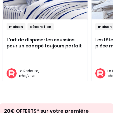
maison
décoration
maison
L’art de disposer les coussins
Les têt
pour un canapé toujours parfait
pièce m
La Redoute,
La
12/01/2026
11/
Envie
20€ OFFERTS* sur votre première