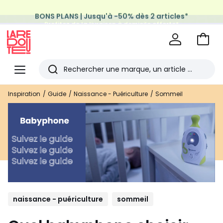
BONS PLANS | Jusqu'à -50% dès 2 articles*
Profitez de la livraison à domicile offerte*
sur tous vos achats Mode & Maison
Aller
au
La
panie
Redoute
Menu
Rechercher
Les
Inspiration
Guide
Naissance - Puériculture
Sommeil
derniers
articles
consultés
naissance - puériculture
sommeil