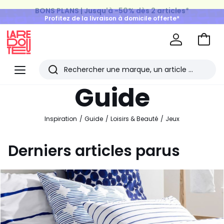
BONS PLANS | Jusqu'à -50% dès 2 articles*
Profitez de la livraison à domicile offerte*
sur tous vos achats Mode & Maison
Aller
au
La
panie
Redoute
Menu
Rechercher
Les
Guide
derniers
articles
Inspiration
Guide
Loisirs & Beauté
Jeux
consultés
Derniers articles parus