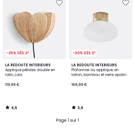
-25% DÈS 2*
-30% DÈS 2*
4,5
3,9
LA REDOUTE INTERIEURS
LA REDOUTE INTERIEURS
/ 5
/ 5
Applique pétales double en
Plafonnier ou applique, en
rotin, Lola
laiton, bambou et verre opaline,
DOLCE
119,99 €
169,99 €
4,5
3,9
/
/
5
5
Page 1 sur 1