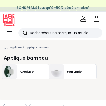
BONS PLANS | Jusqu'à -50% dès 2 articles*
Profitez de la livraison à domicile offerte*
sur tous vos achats Mode & Maison
Aller
au
La
panie
Redoute
Menu
Rechercher
Les
...
derniers
Applique
Applique bambou
articles
Applique bambou
consultés
Applique
Plafonnier