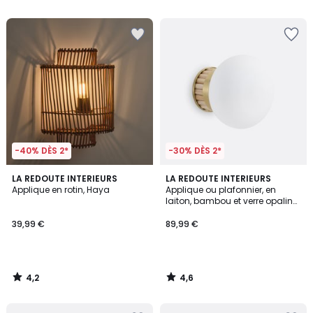
5
5
-40% DÈS 2*
-30% DÈS 2*
4,2
4,6
LA REDOUTE INTERIEURS
LA REDOUTE INTERIEURS
/ 5
/ 5
Applique en rotin, Haya
Applique ou plafonnier, en
laiton, bambou et verre opaline,
DOLCE
39,99 €
89,99 €
4,2
4,6
/
/
5
5