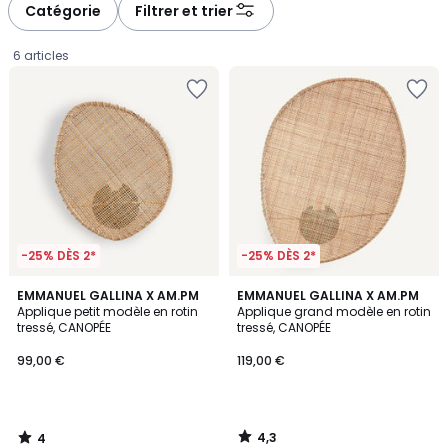
Catégorie
Filtrer et trier
6 articles
-25% DÈS 2*
-25% DÈS 2*
4
4,3
EMMANUEL GALLINA X AM.PM
EMMANUEL GALLINA X AM.PM
/
/ 5
Applique petit modèle en rotin
Applique grand modèle en rotin
5
tressé, CANOPÉE
tressé, CANOPÉE
99,00
99,00 €
119,00 €
€.
4,3
4
/
/