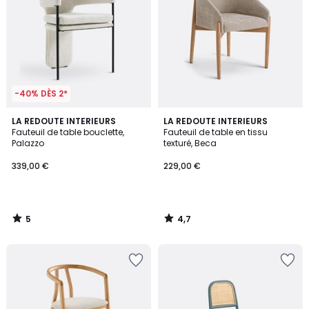
-40% DÈS 2*
5
4,7
LA REDOUTE INTERIEURS
LA REDOUTE INTERIEURS
/
/ 5
Fauteuil de table bouclette,
Fauteuil de table en tissu
5
Palazzo
texturé, Beca
339,00 €
229,00 €
5
4,7
/
/
5
5