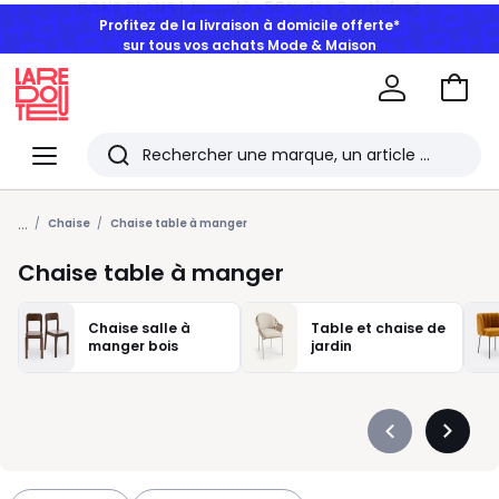
Profitez de la livraison à domicile offerte*
sur tous vos achats Mode & Maison
Aller
au
La
panie
Redoute
Menu
Rechercher
Les
...
derniers
Chaise
Chaise table à manger
articles
Chaise table à manger
consultés
Chaise salle à
Table et chaise de
manger bois
jardin
Précédent
Suivan
-
-
défiler
défiler