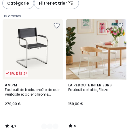
à
à
Catégorie
Filtrer et trier
gauche
droite
19 articles
-15% DÈS 2*
4,7
5
2
AM.PM
LA REDOUTE INTERIEURS
/ 5
/
Fauteuil de table, croûte de cuir
Fauteuil de table, Elleza
Couleurs
5
véritable et acier chromé,
279,00
WINSET
279,00 €
159,00 €
€.
5
4,7
/
/