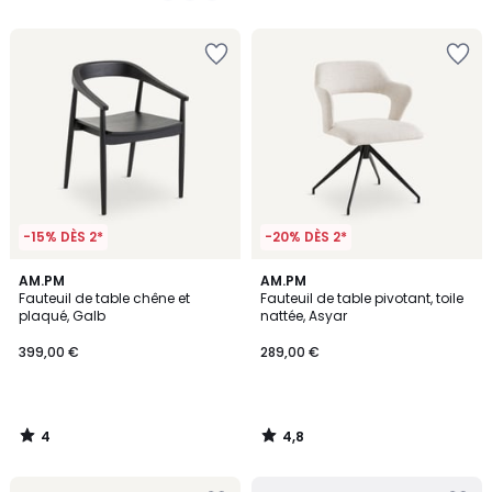
5
5
-15% DÈS 2*
-20% DÈS 2*
4
4,8
AM.PM
AM.PM
/
/ 5
Fauteuil de table chêne et
Fauteuil de table pivotant, toile
5
plaqué, Galb
nattée, Asyar
399,00 €
289,00 €
4
4,8
/
/
5
5