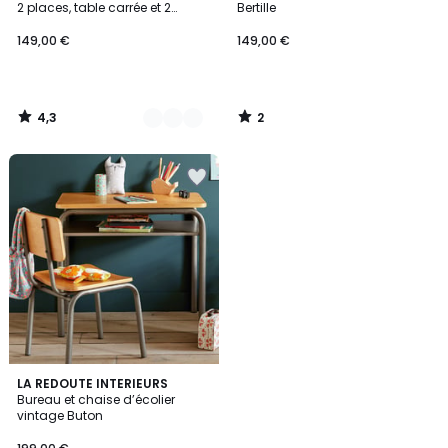
5
2 places, table carrée et 2
Bertille
chaises, DUDENA
149,00 €
149,00 €
4,3
2
/
/
5
5
3,7
LA REDOUTE INTERIEURS
/ 5
Bureau et chaise d’écolier
vintage Buton