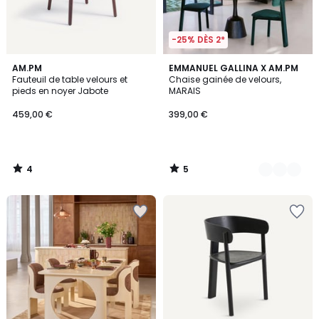
-25% DÈS 2*
4
5
AM.PM
2
EMMANUEL GALLINA X AM.PM
/
/
Fauteuil de table velours et
Chaise gainée de velours,
Couleurs
5
5
pieds en noyer Jabote
MARAIS
459,00 €
399,00 €
4
5
/
/
5
5