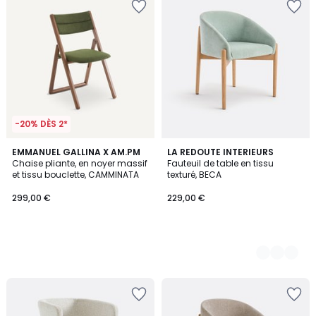
-20% DÈS 2*
EMMANUEL GALLINA X AM.PM
2
LA REDOUTE INTERIEURS
Chaise pliante, en noyer massif
Fauteuil de table en tissu
Couleurs
et tissu bouclette, CAMMINATA
texturé, BECA
299,00 €
229,00 €