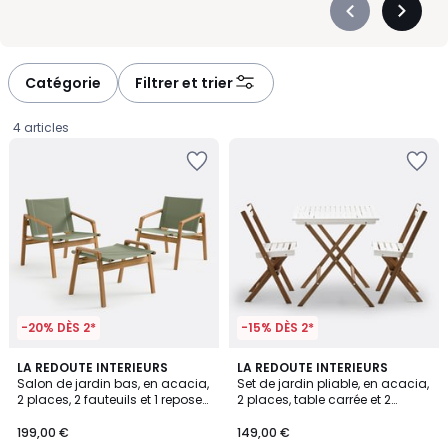
Précédent
Suivan
-
-
défiler
défiler
à
à
Catégorie
Filtrer et trier
gauche
droite
4 articles
-20% DÈS 2*
-15% DÈS 2*
2,7
4,3
LA REDOUTE INTERIEURS
4
LA REDOUTE INTERIEURS
/ 5
/ 5
Salon de jardin bas, en acacia,
Set de jardin pliable, en acacia,
Couleurs
2 places, 2 fauteuils et 1 repose-
2 places, table carrée et 2
199,00
pieds, LIVIE
chaises, DUDENA
199,00 €
149,00 €
€.