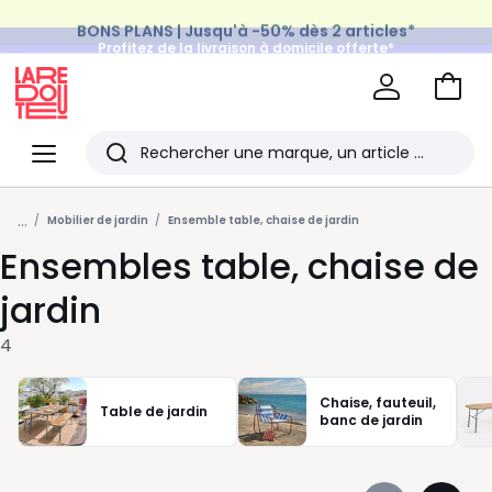
BONS PLANS | Jusqu'à -50% dès 2 articles*
Profitez de la livraison à domicile offerte*
sur tous vos achats Mode & Maison
Aller
au
La
panie
Redoute
Menu
Rechercher
Les
...
derniers
Mobilier de jardin
Ensemble table, chaise de jardin
Ensembles table, chaise de
articles
consultés
jardin
4
Chaise, fauteuil,
Table de jardin
banc de jardin