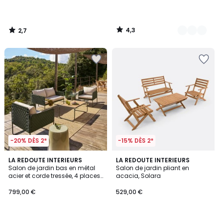
4,3
2,7
/
/
5
5
-20% DÈS 2*
-15% DÈS 2*
4,5
LA REDOUTE INTERIEURS
LA REDOUTE INTERIEURS
/ 5
Salon de jardin bas en métal
Salon de jardin pliant en
acier et corde tressée, 4 places,
acacia, Solara
SEYNA
799,00 €
529,00 €